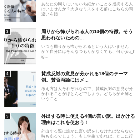
あなたの周りにいちいち細かいことを指摘する人
はいませんか？大きなミスをする前にこちらの間
違いを指...
周りから怖がられる人の10個の特徴。そう
思われないための...
いつも周りから怖がられるという人はいません
か？自分にはそんなつもりがなくても、何か[su_h
ig...
賛成反対の意見が分かれる18個のテーマ
例。賛否両論にはメ...
考え方は人それぞれなので、賛成反対の意見が分
かれることがほとんどでしょう。どちらが正解と
いうこと...
外出する時に使える4個の言い訳。出かける
理由はこれを使おう！
外出する際に誰かに言い訳をしなければならない
時もあるでしょう。もし学生であれば、どこに行