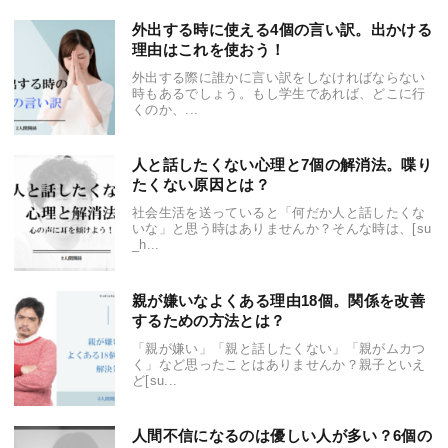
外出する時に使える4個の言い訳。出かける
理由はこれを使おう！
外出する際に誰かに言い訳をしなければならない
時もあるでしょう。もし学生であれば、どこに行
くのか、...
人と話したくない心理と7個の解消法。喋り
たくない原因とは？
社会生活を送っていると「何だか人と話したくな
いな」と思う時はありませんか？そんな時は、[su
_h...
親が嫌いなよくある理由18個。関係を改善
するための方法とは？
「親が嫌い」「親と話したくない」「親がムカつ
く」など思ったことはありませんか？親子といえ
ど[su...
人間不信になるのは優しい人が多い？6個の