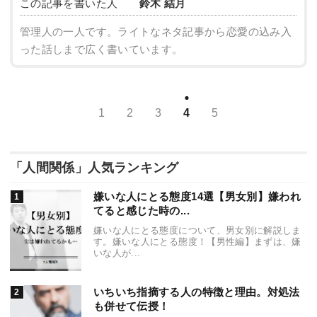
この記事を書いた人
鈴木 結月
管理人の一人です。ライトなネタ記事から恋愛の込み入
った話しまで広く書いています。
1
2
3
4
5
「人間関係」人気ランキング
嫌いな人にとる態度14選【男女別】嫌われ
てると感じた時の...
嫌いな人にとる態度について、男女別に解説しま
す。嫌いな人にとる態度！【男性編】まずは、嫌
いな人が...
いちいち指摘する人の特徴と理由。対処法
も併せて伝授！