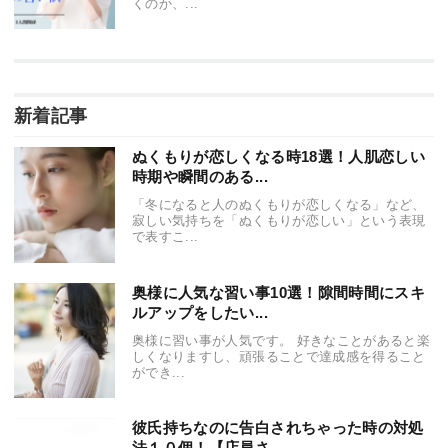
くのか、...
新着記事
ぬくもりが恋しくなる時18選！人肌恋しい
時期や瞬間のある...
「冬になると人のぬくもりが恋しくなる」など、
寂しい気持ちを「ぬくもりが恋しい」という表現
で表すこ...
奥様に人気な習い事10選！隙間時間にスキ
ルアップをしたい...
奥様に習い事が人気です。 好きなことがあると楽
しくなりますし、頑張ることで達成感を得ること
ができ...
彼氏持ちなのに告白されちゃった時の対処
法１０個！【店員さ...