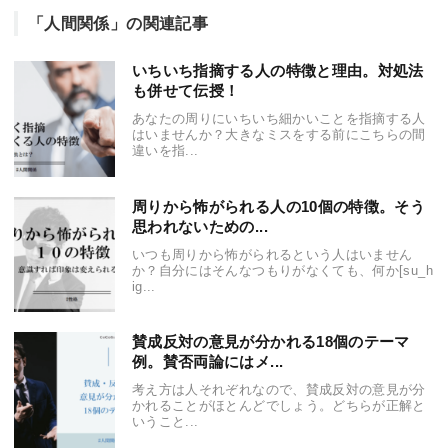
「人間関係」の関連記事
いちいち指摘する人の特徴と理由。対処法
も併せて伝授！
あなたの周りにいちいち細かいことを指摘する人
はいませんか？大きなミスをする前にこちらの間
違いを指...
周りから怖がられる人の10個の特徴。そう
思われないための...
いつも周りから怖がられるという人はいません
か？自分にはそんなつもりがなくても、何か[su_h
ig...
賛成反対の意見が分かれる18個のテーマ
例。賛否両論にはメ...
考え方は人それぞれなので、賛成反対の意見が分
かれることがほとんどでしょう。どちらが正解と
いうこと...