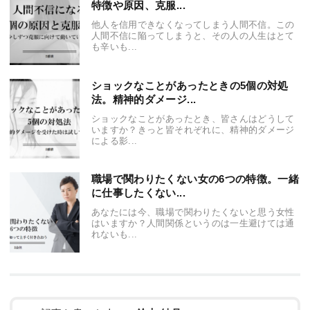
特徴や原因、克服...
他人を信用できなくなってしまう人間不信。この
人間不信に陥ってしまうと、その人の人生はとて
も辛いも...
ショックなことがあったときの5個の対処
法。精神的ダメージ...
ショックなことがあったとき、皆さんはどうして
いますか？きっと皆それぞれに、精神的ダメージ
による影...
職場で関わりたくない女の6つの特徴。一緒
に仕事したくない...
あなたには今、職場で関わりたくないと思う女性
はいますか？人間関係というのは一生避けては通
れないも...