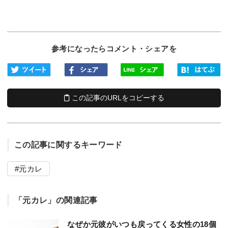
参考になったらコメント・シェアを
この記事のURLをコピーする
この記事に関するキーワード
元カレ
「元カレ」の関連記事
なぜか元彼がいつも戻ってくる女性の18個