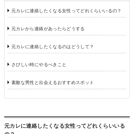
元カレに連絡したくなる女性ってどれくらいいるの？
元カレから連絡があったらどうする
元カレに連絡したくなるのはどうして？
さびしい時にやるべきこと
素敵な男性と出会えるおすすめスポット
元カレに連絡したくなる女性ってどれくらいいる