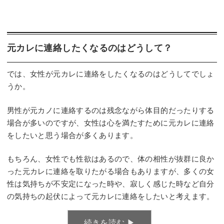
元カレに連絡したくなるのはどうして？
では、女性が元カレに連絡をしたくなるのはどうしてでしょ
うか。
男性が元カノに連絡するのは残念ながら体目的だったりする
場合が多いのですが、女性は心を満たすために元カレに連絡
をしたいと思う場合が多くあります。
もちろん、女性でも性欲はあるので、体の相性が抜群に良か
った元カレに連絡を取りたがる場合もありますが、多くの女
性は気持ちが不安定になった時や、寂しく感じた時など自分
の気持ちの起伏によって元カレに連絡をしたいと考えます。
続きを読む ▶︎