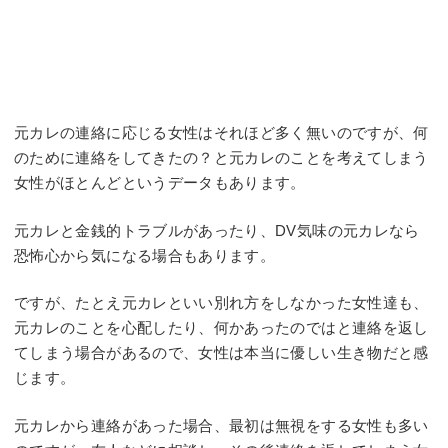
元カレの連絡に応じる女性はそれほど多く無いのですが、何
のために連絡をしてきたの？と元カレのことを考えてしまう
女性がほとんどというデータもあります。
元カレと金銭的トラブルがあったり、DV気味の元カレなら
恐怖心から気になる場合もあります。
ですが、たとえ元カレといい別れ方をしなかった女性達も、
元カレのことを心配したり、何かあったのではと連絡を返し
てしまう場合があるので、女性は本当に優しい生き物だと感
じます。
元カレから連絡があった場合、最初は無視をする女性も多い