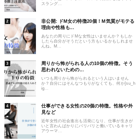
スラング...
非公開: ドM女の特徴20個！M気質がモテる
理由や性格も...
あなたの周りにドMな女性はいませんか？もしか
したら自分がそうだという方もいるかもしれませ
んね。M...
周りから怖がられる人の10個の特徴。そう
思われないための...
いつも周りから怖がられるという人はいません
か？自分にはそんなつもりがなくても、何か[su_h
ig...
仕事ができる女性の20個の特徴。性格や外
見など
近年女性の社会進出も活発になり、仕事が生きが
いと言わんばかりにバリバリと働いているキャリ
アウーマ...