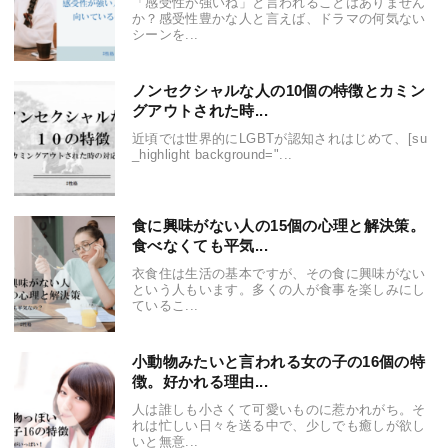
「感受性が強いね」と言われることはありません
か？感受性豊かな人と言えば、ドラマの何気ない
シーンを...
ノンセクシャルな人の10個の特徴とカミン
グアウトされた時...
近頃では世界的にLGBTが認知されはじめて、[su
_highlight background="...
食に興味がない人の15個の心理と解決策。
食べなくても平気...
衣食住は生活の基本ですが、その食に興味がない
という人もいます。多くの人が食事を楽しみにし
ているこ...
小動物みたいと言われる女の子の16個の特
徴。好かれる理由...
人は誰しも小さくて可愛いものに惹かれがち。そ
れは忙しい日々を送る中で、少しでも癒しが欲し
いと無意...