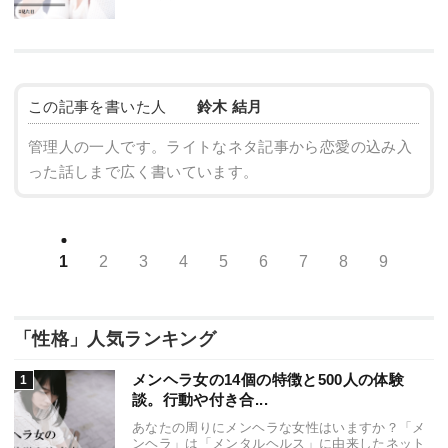
この記事を書いた人
鈴木 結月
管理人の一人です。ライトなネタ記事から恋愛の込み入
った話しまで広く書いています。
1
2
3
4
5
6
7
8
9
「性格」人気ランキング
メンヘラ女の14個の特徴と500人の体験
談。行動や付き合...
あなたの周りにメンヘラな女性はいますか？「メ
ンヘラ」は「メンタルヘルス」に由来したネット