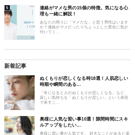
連絡がマメな男の15個の特徴。気になる心
理も一緒に解説！
あなたの周りに「マメだな」と思う男性はいます
か？連絡がマメだったりちょっとした変化に気が
付いてく...
新着記事
ぬくもりが恋しくなる時18選！人肌恋しい
時期や瞬間のある...
「冬になると人のぬくもりが恋しくなる」など、
寂しい気持ちを「ぬくもりが恋しい」という表現
で表すこ...
奥様に人気な習い事10選！隙間時間にスキ
ルアップをしたい...
奥様に習い事が人気です。 好きなことがあると楽