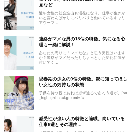
見など
近年女性の社会進出も活発になり、仕事が生きが
いと言わんばかりにバリバリと働いているキャリ
アウーマ...
連絡がマメな男の15個の特徴。気になる心
理も一緒に解説！
あなたの周りに「マメだな」と思う男性はいます
か？連絡がマメだったりちょっとした変化に気が
付いてく...
思春期の少女の9個の特徴。親に知ってほし
い女性の気持ちの状態
子供を持つ親であれば必ず通るであろう道が、[su
_highlight background="#...
感受性が強い人の特徴と適職。向いている
仕事9選とその理由...