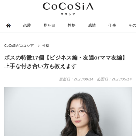
恋愛
見た目
性格
感情
仕事
そ
CoCoSiA(ココシア)
性格
ボスの特徴17個【ビジネス編・友達orママ友編】
上手な付き合い方も教えます
更新日：2023/09/14
,
公開日：2023/09/14