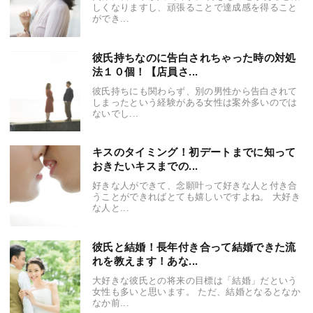
しくなりますし、頑張ることで達成感を得ること
ができ...
彼氏持ちなのに告白されちゃった時の対処
法１０個！【店員さ...
彼氏持ちにも関わらず、別の男性から告白されて
しまったという経験がある女性は案外多いのでは
ないでし...
キスのタイミング！初デートまでに知って
おきたいキスまでの...
好きな人ができて、念願叶って好きな人と付き合
うことができればとても嬉しいですよね。 大好き
な人と...
彼氏と結婚！長年付き合って結婚できた流
れを教えます！あな...
大好きな彼氏との将来の目標は「結婚」だという
女性も多いと思います。 ただ、結婚となるとなか
なか前...