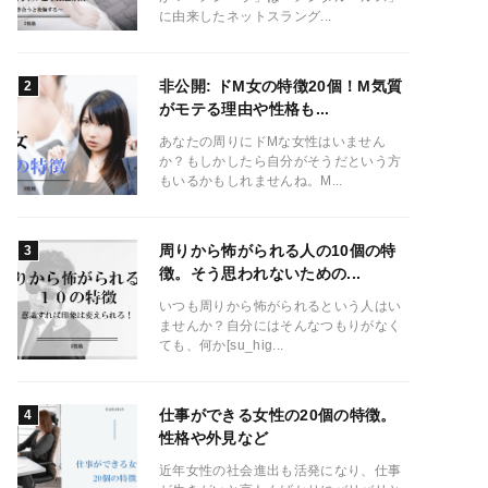
に由来したネットスラング...
非公開: ドM女の特徴20個！M気質
がモテる理由や性格も...
あなたの周りにドMな女性はいません
か？もしかしたら自分がそうだという方
もいるかもしれませんね。M...
周りから怖がられる人の10個の特
徴。そう思われないための...
いつも周りから怖がられるという人はい
ませんか？自分にはそんなつもりがなく
ても、何か[su_hig...
仕事ができる女性の20個の特徴。
性格や外見など
近年女性の社会進出も活発になり、仕事