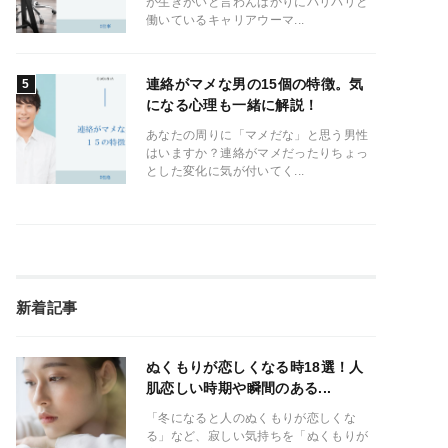
が生きがいと言わんばかりにバリバリと
働いているキャリアウーマ...
連絡がマメな男の15個の特徴。気
になる心理も一緒に解説！
あなたの周りに「マメだな」と思う男性
はいますか？連絡がマメだったりちょっ
とした変化に気が付いてく...
新着記事
ぬくもりが恋しくなる時18選！人
肌恋しい時期や瞬間のある...
「冬になると人のぬくもりが恋しくな
る」など、寂しい気持ちを「ぬくもりが