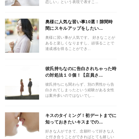
恋しい」という表現で表すこ...
奥様に人気な習い事10選！隙間時
間にスキルアップをしたい...
奥様に習い事が人気です。 好きなことが
あると楽しくなりますし、頑張ることで
達成感を得ることができ...
彼氏持ちなのに告白されちゃった時
の対処法１０個！【店員さ...
彼氏持ちにも関わらず、別の男性から告
白されてしまったという経験がある女性
は案外多いのではないでし...
キスのタイミング！初デートまでに
知っておきたいキスまでの...
好きな人ができて、念願叶って好きな人
と付き合うことができればとても嬉しい