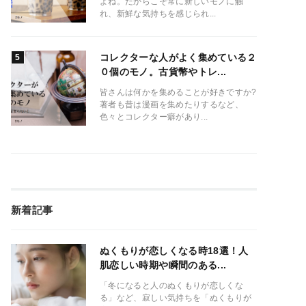
よね。だからこそ常に新しいモノに触
れ、新鮮な気持ちを感じられ...
コレクターな人がよく集めている２
０個のモノ。古貨幣やトレ...
皆さんは何かを集めることが好きですか?
著者も昔は漫画を集めたりするなど、
色々とコレクター癖があり...
新着記事
ぬくもりが恋しくなる時18選！人
肌恋しい時期や瞬間のある...
「冬になると人のぬくもりが恋しくな
る」など、寂しい気持ちを「ぬくもりが