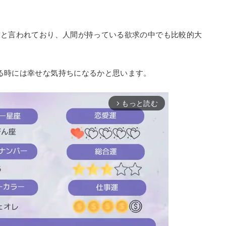
求と言われており、人間が持っている欲求の中でも比較的大
る時には幸せな気持ちになるかと思います。
もっと読む
arrow_forward_ios