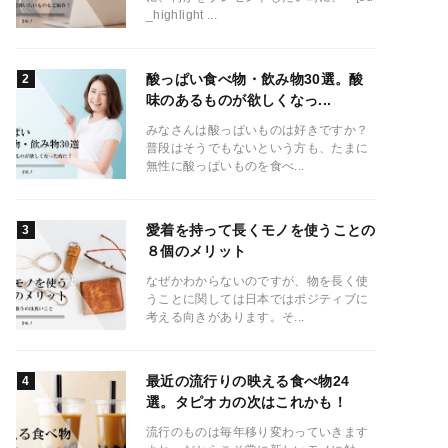
_highlight ...
酸っぱい食べ物・飲み物30選。酸
味のあるものが欲しくなっ...
みなさんは酸っぱいものは好きですか？
普段はそうでもないという方も、たまに
無性に酸っぱいものを食べ...
愛着を持って長くモノを使うことの
８個のメリット
なぜかわからないのですが、物を長く使
うことに関しては日本ではポジティブに
考える向きがあります。そ...
最近の流行りの映える食べ物24
選。タピオカの次はこれかも！
流行のものは毎年移り変わっていきます