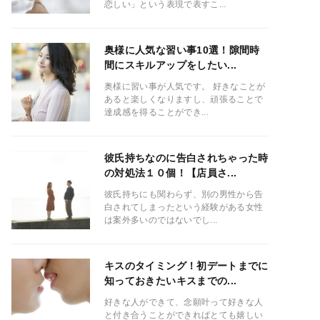
恋しい」という表現で表すこ...
奥様に人気な習い事10選！隙間時
間にスキルアップをしたい...
奥様に習い事が人気です。 好きなことが
あると楽しくなりますし、頑張ることで
達成感を得ることができ...
彼氏持ちなのに告白されちゃった時
の対処法１０個！【店員さ...
彼氏持ちにも関わらず、別の男性から告
白されてしまったという経験がある女性
は案外多いのではないでし...
キスのタイミング！初デートまでに
知っておきたいキスまでの...
好きな人ができて、念願叶って好きな人
と付き合うことができればとても嬉しい