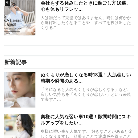
会社をずる休みしたときに過ごし方10選。
心も体もリフレッ...
人は誰だって完璧ではありません。時には何かか
ら逃げ出したくなることや、すべてを投げ出した
くなるこ...
新着記事
ぬくもりが恋しくなる時18選！人肌恋しい
時期や瞬間のある...
「冬になると人のぬくもりが恋しくなる」など、
寂しい気持ちを「ぬくもりが恋しい」という表現
で表すこ...
奥様に人気な習い事10選！隙間時間にスキ
ルアップをしたい...
奥様に習い事が人気です。 好きなことがあると楽
しくなりますし、頑張ることで達成感を得ること