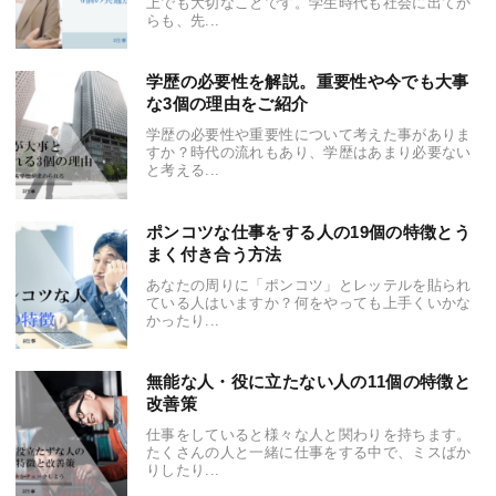
上でも大切なことです。学生時代も社会に出てか
らも、先...
学歴の必要性を解説。重要性や今でも大事
な3個の理由をご紹介
学歴の必要性や重要性について考えた事がありま
すか？時代の流れもあり、学歴はあまり必要ない
と考える...
ポンコツな仕事をする人の19個の特徴とう
まく付き合う方法
あなたの周りに「ポンコツ」とレッテルを貼られ
ている人はいますか？何をやっても上手くいかな
かったり...
無能な人・役に立たない人の11個の特徴と
改善策
仕事をしていると様々な人と関わりを持ちます。
たくさんの人と一緒に仕事をする中で、ミスばか
りしたり...