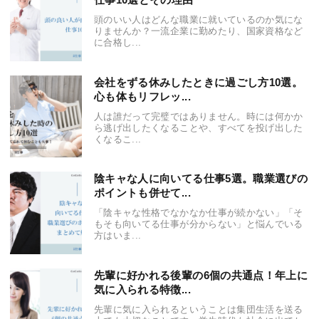
頭のいい人はどんな職業に就いているのか気にな
りませんか？一流企業に勤めたり、国家資格など
に合格し...
会社をずる休みしたときに過ごし方10選。
心も体もリフレッ...
人は誰だって完璧ではありません。時には何かか
ら逃げ出したくなることや、すべてを投げ出した
くなるこ...
陰キャな人に向いてる仕事5選。職業選びの
ポイントも併せて...
「陰キャな性格でなかなか仕事が続かない」「そ
もそも向いてる仕事が分からない」と悩んでいる
方はいま...
先輩に好かれる後輩の6個の共通点！年上に
気に入られる特徴...
先輩に気に入られるということは集団生活を送る