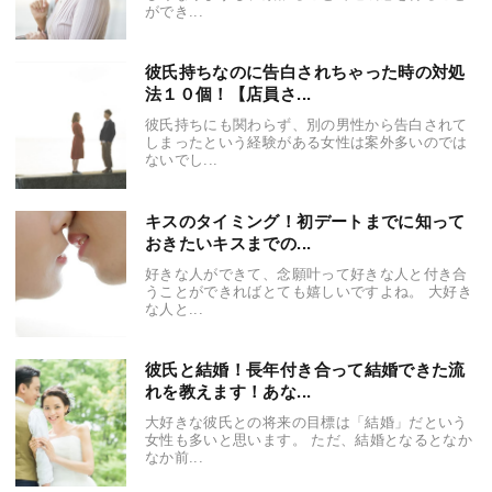
ができ...
彼氏持ちなのに告白されちゃった時の対処
法１０個！【店員さ...
彼氏持ちにも関わらず、別の男性から告白されて
しまったという経験がある女性は案外多いのでは
ないでし...
キスのタイミング！初デートまでに知って
おきたいキスまでの...
好きな人ができて、念願叶って好きな人と付き合
うことができればとても嬉しいですよね。 大好き
な人と...
彼氏と結婚！長年付き合って結婚できた流
れを教えます！あな...
大好きな彼氏との将来の目標は「結婚」だという
女性も多いと思います。 ただ、結婚となるとなか
なか前...