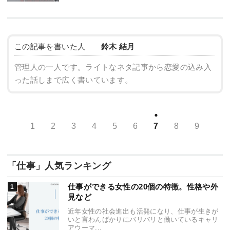
この記事を書いた人
鈴木 結月
管理人の一人です。ライトなネタ記事から恋愛の込み入
った話しまで広く書いています。
1
2
3
4
5
6
7
8
9
「仕事」人気ランキング
仕事ができる女性の20個の特徴。性格や外
見など
近年女性の社会進出も活発になり、仕事が生きが
いと言わんばかりにバリバリと働いているキャリ
アウーマ...