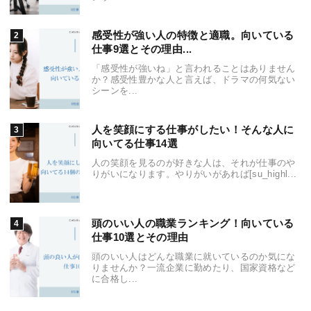
感受性が強い人の特徴と適職。向いている
仕事9選とその理由...
「感受性が強いね」と言われることはありません
か？感受性豊かな人と言えば、ドラマの何気ない
シーンを...
人を笑顔にする仕事がしたい！そんな人に
向いてる仕事14選
人の笑顔を見るのが好きな人は、それが仕事のや
りがいになります。やりがいがあれば[su_highl...
頭のいい人の職業ランキング！向いている
仕事10選とその理由
頭のいい人はどんな職業に就いているのか気にな
りませんか？一流企業に勤めたり、国家資格など
に合格し...