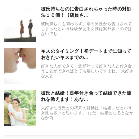
彼氏持ちなのに告白されちゃった時の対処
法１０個！【店員さ...
彼氏持ちにも関わらず、別の男性から告白されて
しまったという経験がある女性は案外多いのでは
ないでし...
キスのタイミング！初デートまでに知って
おきたいキスまでの...
好きな人ができて、念願叶って好きな人と付き合
うことができればとても嬉しいですよね。 大好き
な人と...
彼氏と結婚！長年付き合って結婚できた流
れを教えます！あな...
大好きな彼氏との将来の目標は「結婚」だという
女性も多いと思います。 ただ、結婚となるとなか
なか前...