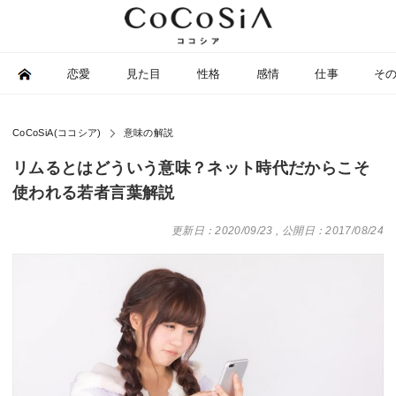
恋愛
見た目
性格
感情
仕事
そ
CoCoSiA(ココシア)
意味の解説
リムるとはどういう意味？ネット時代だからこそ
使われる若者言葉解説
更新日：2020/09/23
,
公開日：2017/08/24