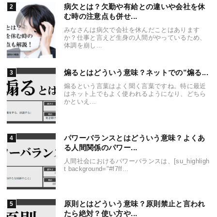
病欠とは？欠勤や有給との違いや会社を休
む時の注意点も併せ...
みなさんは病欠で会社を休んだことはあります
か？仕事と言えど生身の人間がやっているため、
体調を崩し...
煽るとはどういう意味？ネットでの”煽る...
煽るという言葉はよく聞く言葉ですね。特に最近
はネット上でもよく使われるようになり、どちら
かといえ...
パワーバランスとはどういう意味？よくあ
る人間関係のパワー...
人間社会におけるパワーバランスは、[su_highligh
t background="#f7ff...
原則とはどういう意味？原則禁止と言われ
たら絶対？使い方や...