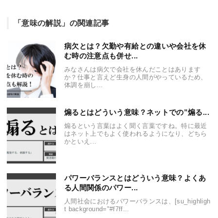
「意味の解説」の関連記事
病欠とは？欠勤や有給との違いや会社を休
む時の注意点も併せ...
みなさんは病欠で会社を休んだことはあります
か？仕事と言えど生身の人間がやっているため、
体調を崩し...
煽るとはどういう意味？ネットでの”煽る...
煽るという言葉はよく聞く言葉ですね。特に最近
はネット上でもよく使われるようになり、どちら
かといえ...
パワーバランスとはどういう意味？よくあ
る人間関係のパワー...
人間社会におけるパワーバランスは、[su_highligh
t background="#f7ff...