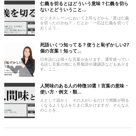
仁義を切るとはどういう意味？仁義を切ら
ないとどういうこと...
ビジネスシーンにおいて上司などから「君は仁義
を切ったのかね？」だとか「一応は仁義を切って
おくよう...
死語いくつ知ってる？使うと恥ずかしい27
個の言葉！知って...
日本語には様々な言葉があります。通常使ってい
る話し言葉の他にも尊敬語や謙譲語などもありま
す。ここ...
人間味のある人の特徴10選！言葉の意味・
使い方・例文・類...
人として温かく、その人がいるだけで周囲が明る
くなるような人をたまに見かけますが、そんな人
のことを...