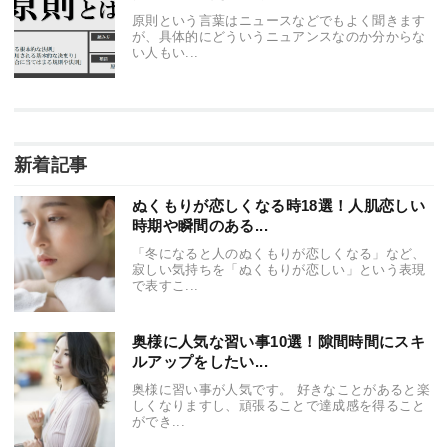
原則という言葉はニュースなどでもよく聞きます
が、具体的にどういうニュアンスなのか分からな
い人もい...
新着記事
ぬくもりが恋しくなる時18選！人肌恋しい
時期や瞬間のある...
「冬になると人のぬくもりが恋しくなる」など、
寂しい気持ちを「ぬくもりが恋しい」という表現
で表すこ...
奥様に人気な習い事10選！隙間時間にスキ
ルアップをしたい...
奥様に習い事が人気です。 好きなことがあると楽
しくなりますし、頑張ることで達成感を得ること
ができ...