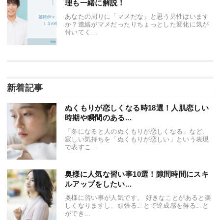
理も一緒に解説！
あなたの周りに「マメだな」と思う男性はいます
か？連絡がマメだったりちょっとした変化に気が
付いてく...
新着記事
ぬくもりが恋しくなる時18選！人肌恋しい
時期や瞬間のある...
「冬になると人のぬくもりが恋しくなる」など、
寂しい気持ちを「ぬくもりが恋しい」という表現
で表すこ...
奥様に人気な習い事10選！隙間時間にスキ
ルアップをしたい...
奥様に習い事が人気です。 好きなことがあると楽
しくなりますし、頑張ることで達成感を得ること
ができ...