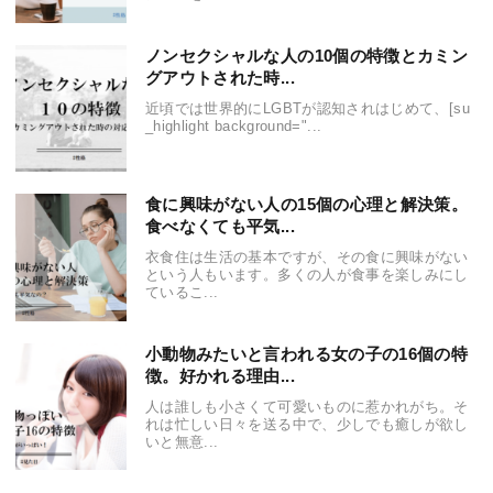
ノンセクシャルな人の10個の特徴とカミン
グアウトされた時...
近頃では世界的にLGBTが認知されはじめて、[su
_highlight background="...
食に興味がない人の15個の心理と解決策。
食べなくても平気...
衣食住は生活の基本ですが、その食に興味がない
という人もいます。多くの人が食事を楽しみにし
ているこ...
小動物みたいと言われる女の子の16個の特
徴。好かれる理由...
人は誰しも小さくて可愛いものに惹かれがち。そ
れは忙しい日々を送る中で、少しでも癒しが欲し
いと無意...