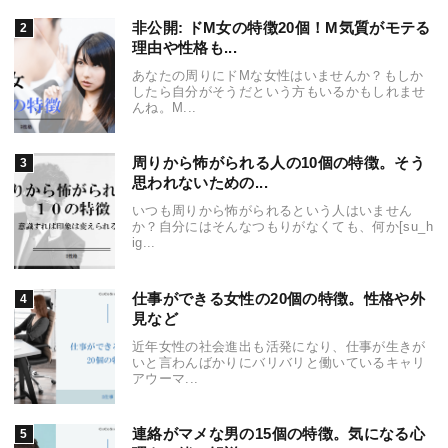
非公開: ドM女の特徴20個！M気質がモテる
理由や性格も...
あなたの周りにドMな女性はいませんか？もしか
したら自分がそうだという方もいるかもしれませ
んね。M...
周りから怖がられる人の10個の特徴。そう
思われないための...
いつも周りから怖がられるという人はいません
か？自分にはそんなつもりがなくても、何か[su_h
ig...
仕事ができる女性の20個の特徴。性格や外
見など
近年女性の社会進出も活発になり、仕事が生きが
いと言わんばかりにバリバリと働いているキャリ
アウーマ...
連絡がマメな男の15個の特徴。気になる心