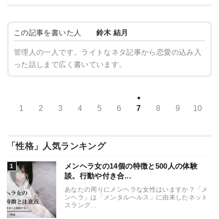
この記事を書いた人
鈴木 結月
管理人の一人です。ライトなネタ記事から恋愛の込み入
った話しまで広く書いています。
1
2
3
4
5
6
7
8
9
10
「性格」人気ランキング
メンヘラ女の14個の特徴と500人の体験
談。行動や付き合...
あなたの周りにメンヘラな女性はいますか？「メ
ンヘラ」は「メンタルヘルス」に由来したネット
スラング...