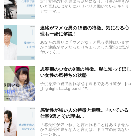
近年女性の社会進出も活発になり、仕事が生きが
いと言わんばかりにバリバリと働いているキャリ
アウーマ...
連絡がマメな男の15個の特徴。気になる心
理も一緒に解説！
あなたの周りに「マメだな」と思う男性はいます
か？連絡がマメだったりちょっとした変化に気が
付いてく...
思春期の少女の9個の特徴。親に知ってほし
い女性の気持ちの状態
子供を持つ親であれば必ず通るであろう道が、[su
_highlight background="#...
感受性が強い人の特徴と適職。向いている
仕事9選とその理由...
「感受性が強いね」と言われることはありません
か？感受性豊かな人と言えば、ドラマの何気ない
シーンを...