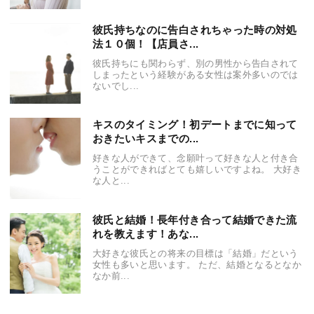
彼氏持ちなのに告白されちゃった時の対処
法１０個！【店員さ...
彼氏持ちにも関わらず、別の男性から告白されて
しまったという経験がある女性は案外多いのでは
ないでし...
キスのタイミング！初デートまでに知って
おきたいキスまでの...
好きな人ができて、念願叶って好きな人と付き合
うことができればとても嬉しいですよね。 大好き
な人と...
彼氏と結婚！長年付き合って結婚できた流
れを教えます！あな...
大好きな彼氏との将来の目標は「結婚」だという
女性も多いと思います。 ただ、結婚となるとなか
なか前...