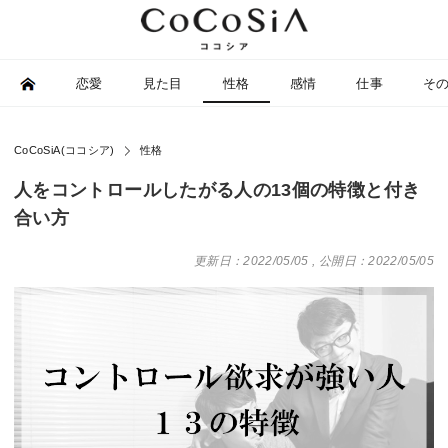
恋愛
見た目
性格
感情
仕事
そ
CoCoSiA(ココシア)
性格
人をコントロールしたがる人の13個の特徴と付き
合い方
更新日：2022/05/05
,
公開日：2022/05/05