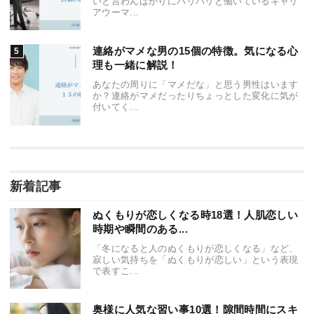
いと言わんばかりにバリバリと働いているキャリ
アウーマ...
連絡がマメな男の15個の特徴。気になる心
理も一緒に解説！
あなたの周りに「マメだな」と思う男性はいます
か？連絡がマメだったりちょっとした変化に気が
付いてく...
新着記事
ぬくもりが恋しくなる時18選！人肌恋しい
時期や瞬間のある...
「冬になると人のぬくもりが恋しくなる」など、
寂しい気持ちを「ぬくもりが恋しい」という表現
で表すこ...
奥様に人気な習い事10選！隙間時間にスキ