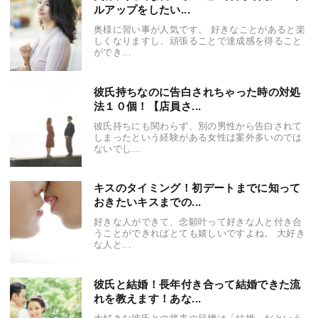
ルアップをしたい...
奥様に習い事が人気です。 好きなことがあると楽
しくなりますし、頑張ることで達成感を得ること
ができ...
彼氏持ちなのに告白されちゃった時の対処
法１０個！【店員さ...
彼氏持ちにも関わらず、別の男性から告白されて
しまったという経験がある女性は案外多いのでは
ないでし...
キスのタイミング！初デートまでに知って
おきたいキスまでの...
好きな人ができて、念願叶って好きな人と付き合
うことができればとても嬉しいですよね。 大好き
な人と...
彼氏と結婚！長年付き合って結婚できた流
れを教えます！あな...