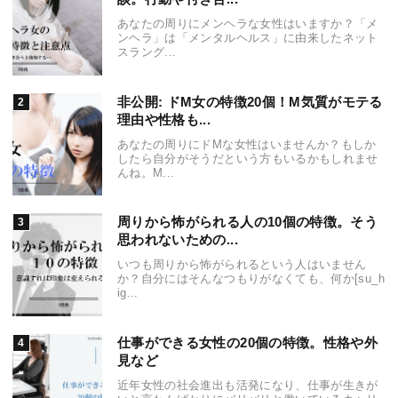
あなたの周りにメンヘラな女性はいますか？「メ
ンヘラ」は「メンタルヘルス」に由来したネット
スラング...
非公開: ドM女の特徴20個！M気質がモテる
理由や性格も...
あなたの周りにドMな女性はいませんか？もしか
したら自分がそうだという方もいるかもしれませ
んね。M...
周りから怖がられる人の10個の特徴。そう
思われないための...
いつも周りから怖がられるという人はいません
か？自分にはそんなつもりがなくても、何か[su_h
ig...
仕事ができる女性の20個の特徴。性格や外
見など
近年女性の社会進出も活発になり、仕事が生きが