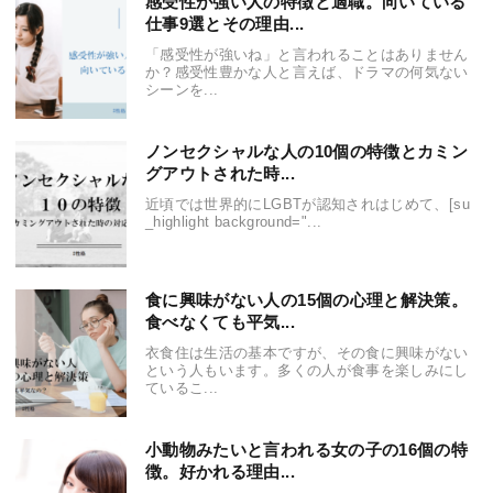
感受性が強い人の特徴と適職。向いている
仕事9選とその理由...
「感受性が強いね」と言われることはありません
か？感受性豊かな人と言えば、ドラマの何気ない
シーンを...
ノンセクシャルな人の10個の特徴とカミン
グアウトされた時...
近頃では世界的にLGBTが認知されはじめて、[su
_highlight background="...
食に興味がない人の15個の心理と解決策。
食べなくても平気...
衣食住は生活の基本ですが、その食に興味がない
という人もいます。多くの人が食事を楽しみにし
ているこ...
小動物みたいと言われる女の子の16個の特
徴。好かれる理由...