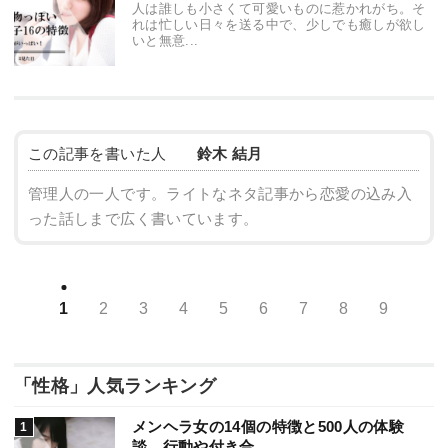
人は誰しも小さくて可愛いものに惹かれがち。そ
れは忙しい日々を送る中で、少しでも癒しが欲し
いと無意...
この記事を書いた人
鈴木 結月
管理人の一人です。ライトなネタ記事から恋愛の込み入
った話しまで広く書いています。
1
2
3
4
5
6
7
8
9
「性格」人気ランキング
メンヘラ女の14個の特徴と500人の体験
談。行動や付き合...