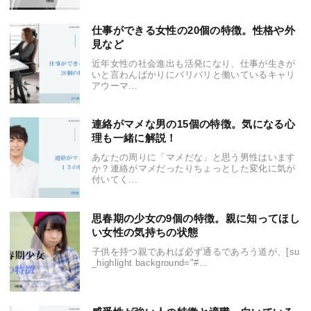
仕事ができる女性の20個の特徴。性格や外
見など
近年女性の社会進出も活発になり、仕事が生きが
いと言わんばかりにバリバリと働いているキャリ
アウーマ...
連絡がマメな男の15個の特徴。気になる心
理も一緒に解説！
あなたの周りに「マメだな」と思う男性はいます
か？連絡がマメだったりちょっとした変化に気が
付いてく...
思春期の少女の9個の特徴。親に知ってほし
い女性の気持ちの状態
子供を持つ親であれば必ず通るであろう道が、[su
_highlight background="#...