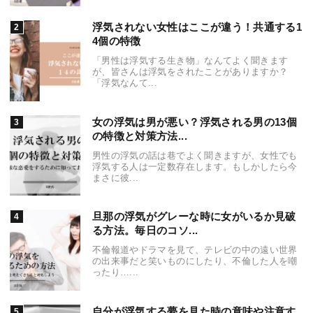
浮気されない女性はここが違う！共通する1
4個の特徴
「男性は浮気する生き物」なんてよく聞きます
が、皆さんは浮気をされたことがありますか？
「浮気なんて...
女の浮気は男が悪い？浮気される男の13個
の特徴と対策方法...
男性の浮気の話は巷でよく聞きますが、女性でも
浮気する人は一定数存在します。もしかしたら今
まさに彼...
旦那の浮気がグレーな時に女がいるか見破
る方法。毎日のコソ...
不倫報道やドラマを見て、テレビの中の遠い世界
の出来事だと笑いものにしたり、不倫した人を嘲
ったり…...
自分が浮気する夢を見た時の意味や注意す