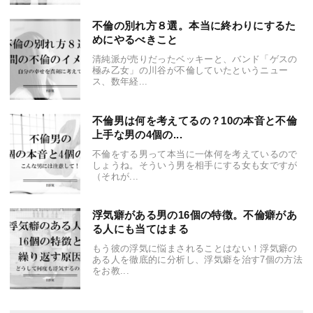
不倫の別れ方８選。本当に終わりにするた
めにやるべきこと
清純派が売りだったベッキーと、バンド「ゲスの
極み乙女」の川谷が不倫していたというニュー
ス、数年経...
不倫男は何を考えてるの？10の本音と不倫
上手な男の4個の...
不倫をする男って本当に一体何を考えているので
しょうね。そういう男を相手にする女も女ですが
（それが...
浮気癖がある男の16個の特徴。不倫癖があ
る人にも当てはまる
もう彼の浮気に悩まされることはない！浮気癖の
ある人を徹底的に分析し、浮気癖を治す7個の方法
をお教...