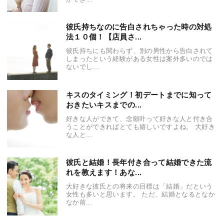
彼氏持ちなのに告白されちゃった時の対処
法１０個！【店員さ...
彼氏持ちにも関わらず、別の男性から告白されて
しまったという経験がある女性は案外多いのでは
ないでし...
キスのタイミング！初デートまでに知って
おきたいキスまでの...
好きな人ができて、念願叶って好きな人と付き合
うことができればとても嬉しいですよね。 大好き
な人と...
彼氏と結婚！長年付き合って結婚できた流
れを教えます！あな...
大好きな彼氏との将来の目標は「結婚」だという
女性も多いと思います。 ただ、結婚となるとなか
なか前...