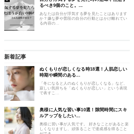
るべき9個のこと。...
あなたは自分が浮気する夢を見たことはあります
か？嫌な夢や普段の自分の行動とはかけ離れてい
る内容の...
新着記事
ぬくもりが恋しくなる時18選！人肌恋しい
時期や瞬間のある...
「冬になると人のぬくもりが恋しくなる」など、
寂しい気持ちを「ぬくもりが恋しい」という表現
で表すこ...
奥様に人気な習い事10選！隙間時間にスキ
ルアップをしたい...
奥様に習い事が人気です。 好きなことがあると楽
しくなりますし、頑張ることで達成感を得ること
ができ...