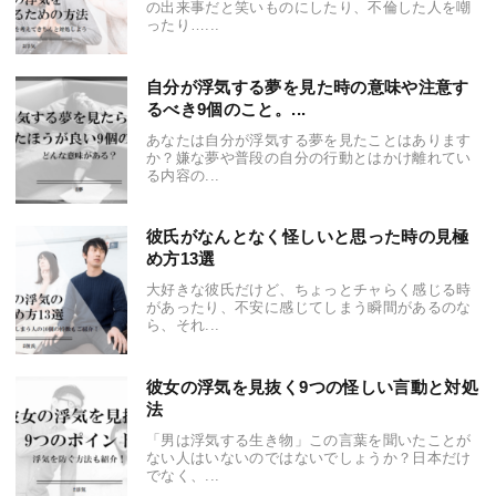
の出来事だと笑いものにしたり、不倫した人を嘲
ったり…...
自分が浮気する夢を見た時の意味や注意す
るべき9個のこと。...
あなたは自分が浮気する夢を見たことはあります
か？嫌な夢や普段の自分の行動とはかけ離れてい
る内容の...
彼氏がなんとなく怪しいと思った時の見極
め方13選
大好きな彼氏だけど、ちょっとチャらく感じる時
があったり、不安に感じてしまう瞬間があるのな
ら、それ...
彼女の浮気を見抜く9つの怪しい言動と対処
法
「男は浮気する生き物」この言葉を聞いたことが
ない人はいないのではないでしょうか？日本だけ
でなく、...