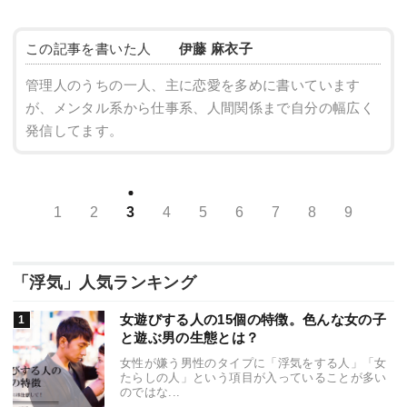
この記事を書いた人
伊藤 麻衣子
管理人のうちの一人、主に恋愛を多めに書いています
が、メンタル系から仕事系、人間関係まで自分の幅広く
発信してます。
1
2
3
4
5
6
7
8
9
「浮気」人気ランキング
女遊びする人の15個の特徴。色んな女の子
と遊ぶ男の生態とは？
女性が嫌う男性のタイプに「浮気をする人」「女
たらしの人」という項目が入っていることが多い
のではな...