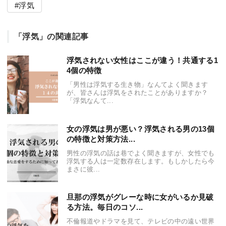
浮気
「浮気」の関連記事
浮気されない女性はここが違う！共通する1
4個の特徴
「男性は浮気する生き物」なんてよく聞きます
が、皆さんは浮気をされたことがありますか？
「浮気なんて...
女の浮気は男が悪い？浮気される男の13個
の特徴と対策方法...
男性の浮気の話は巷でよく聞きますが、女性でも
浮気する人は一定数存在します。もしかしたら今
まさに彼...
旦那の浮気がグレーな時に女がいるか見破
る方法。毎日のコソ...
不倫報道やドラマを見て、テレビの中の遠い世界