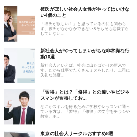
彼氏がほしい社会人女性がやってはいけな
い4個のこと
「彼氏が欲しい！」と思っているのにも関わら
ず、彼氏がなかなかできない&そもそも恋愛すら
していない...
新社会人がやってしまいがちな非常識な行
動10選
新社会人といえば、社会に出たばかりの新米で
す。だから仕事でたくさんミスをしたり、上司に
失礼な態度...
「習得」とは？「修得」との違いやビジネ
スマンが習得してお...
なにかスキルを得るために学校やレッスンに通っ
ている方は、「習得」「修得」の文字をチラシや
教室、ホ...
東京の社会人サークルおすすめ8選