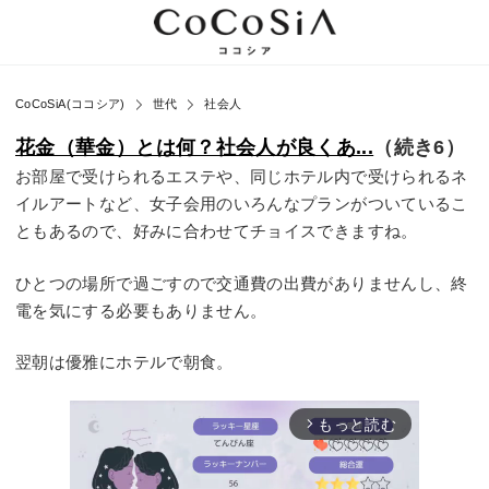
CoCoSiA(ココシア)
世代
社会人
花金（華金）とは何？社会人が良くあ...
（続き6）
お部屋で受けられるエステや、同じホテル内で受けられるネ
イルアートなど、女子会用のいろんなプランがついているこ
ともあるので、好みに合わせてチョイスできますね。
ひとつの場所で過ごすので交通費の出費がありませんし、終
電を気にする必要もありません。
翌朝は優雅にホテルで朝食。
もっと読む
arrow_forward_ios