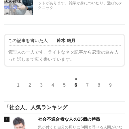
ットがあります。雑学が身についたり、遊びのテ
クニック...
この記事を書いた人
鈴木 結月
管理人の一人です。ライトなネタ記事から恋愛の込み入
った話しまで広く書いています。
1
2
3
4
5
6
7
8
9
「社会人」人気ランキング
社会不適合者な人の15個の特徴
気が付くと自分の周りに仲間と呼べる人間がいな