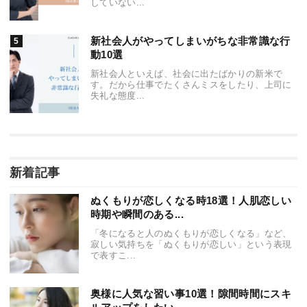
していない...
新社会人がやってしまいがちな非常識な行
動10選
新社会人といえば、社会に出たばかりの新米で
す。だから仕事でたくさんミスをしたり、上司に
失礼な態度...
新着記事
ぬくもりが恋しくなる時18選！人肌恋しい
時期や瞬間のある...
「冬になると人のぬくもりが恋しくなる」など、
寂しい気持ちを「ぬくもりが恋しい」という表現
で表すこ...
奥様に人気な習い事10選！隙間時間にスキ