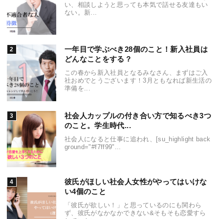
い、相談しようと思っても本気で話せる友達もい
ない。新...
一年目で学ぶべき28個のこと！新入社員は
どんなことをする？
この春から新入社員となるみなさん、まずはご入
社おめでとうございます！3月ともなれば新生活の
準備を...
社会人カップルの付き合い方で知るべき3つ
のこと。学生時代...
社会人になると仕事に追われ、[su_highlight back
ground="#f7ff99"...
彼氏がほしい社会人女性がやってはいけな
い4個のこと
「彼氏が欲しい！」と思っているのにも関わら
ず、彼氏がなかなかできない&そもそも恋愛すら