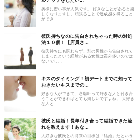
ルアップをしたい...
奥様に習い事が人気です。 好きなことがあると楽
しくなりますし、頑張ることで達成感を得ること
ができ...
彼氏持ちなのに告白されちゃった時の対処
法１０個！【店員さ...
彼氏持ちにも関わらず、別の男性から告白されて
しまったという経験がある女性は案外多いのでは
ないでし...
キスのタイミング！初デートまでに知って
おきたいキスまでの...
好きな人ができて、念願叶って好きな人と付き合
うことができればとても嬉しいですよね。 大好き
な人と...
彼氏と結婚！長年付き合って結婚できた流
れを教えます！あな...
大好きな彼氏との将来の目標は「結婚」だという