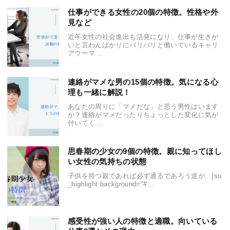
仕事ができる女性の20個の特徴。性格や外
見など
近年女性の社会進出も活発になり、仕事が生きが
いと言わんばかりにバリバリと働いているキャリ
アウーマ...
連絡がマメな男の15個の特徴。気になる心
理も一緒に解説！
あなたの周りに「マメだな」と思う男性はいます
か？連絡がマメだったりちょっとした変化に気が
付いてく...
思春期の少女の9個の特徴。親に知ってほし
い女性の気持ちの状態
子供を持つ親であれば必ず通るであろう道が、[su
_highlight background="#...
感受性が強い人の特徴と適職。向いている