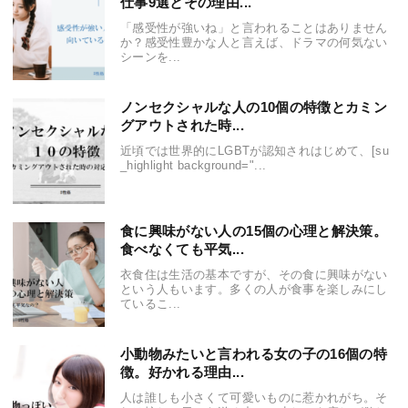
仕事9選とその理由...
「感受性が強いね」と言われることはありません
か？感受性豊かな人と言えば、ドラマの何気ない
シーンを...
ノンセクシャルな人の10個の特徴とカミン
グアウトされた時...
近頃では世界的にLGBTが認知されはじめて、[su
_highlight background="...
食に興味がない人の15個の心理と解決策。
食べなくても平気...
衣食住は生活の基本ですが、その食に興味がない
という人もいます。多くの人が食事を楽しみにし
ているこ...
小動物みたいと言われる女の子の16個の特
徴。好かれる理由...
人は誰しも小さくて可愛いものに惹かれがち。そ