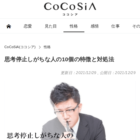
恋愛
見た目
性格
感情
仕事
そ
CoCoSiA(ココシア)
性格
思考停止しがちな人の10個の特徴と対処法
更新日：2021/12/29
,
公開日：2021/12/29