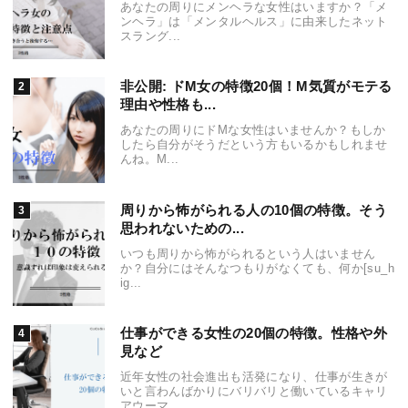
あなたの周りにメンヘラな女性はいますか？「メ
ンヘラ」は「メンタルヘルス」に由来したネット
スラング...
非公開: ドM女の特徴20個！M気質がモテる
理由や性格も...
あなたの周りにドMな女性はいませんか？もしか
したら自分がそうだという方もいるかもしれませ
んね。M...
周りから怖がられる人の10個の特徴。そう
思われないための...
いつも周りから怖がられるという人はいません
か？自分にはそんなつもりがなくても、何か[su_h
ig...
仕事ができる女性の20個の特徴。性格や外
見など
近年女性の社会進出も活発になり、仕事が生きが
いと言わんばかりにバリバリと働いているキャリ
アウーマ...