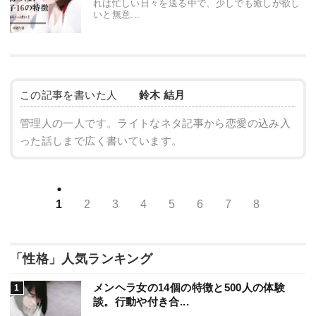
れは忙しい日々を送る中で、少しでも癒しが欲し
いと無意...
この記事を書いた人
鈴木 結月
管理人の一人です。ライトなネタ記事から恋愛の込み入
った話しまで広く書いています。
1
2
3
4
5
6
7
8
「性格」人気ランキング
メンヘラ女の14個の特徴と500人の体験
談。行動や付き合...