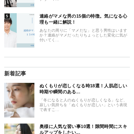
連絡がマメな男の15個の特徴。気になる心
理も一緒に解説！
あなたの周りに「マメだな」と思う男性はいます
か？連絡がマメだったりちょっとした変化に気が
付いてく...
新着記事
ぬくもりが恋しくなる時18選！人肌恋しい
時期や瞬間のある...
「冬になると人のぬくもりが恋しくなる」など、
寂しい気持ちを「ぬくもりが恋しい」という表現
で表すこ...
奥様に人気な習い事10選！隙間時間にスキ
ルアップをしたい...