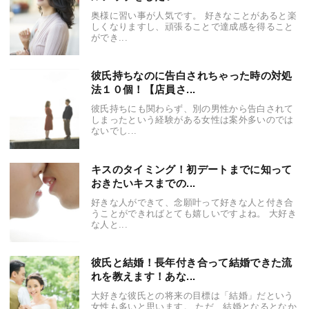
奥様に習い事が人気です。 好きなことがあると楽
しくなりますし、頑張ることで達成感を得ること
ができ...
彼氏持ちなのに告白されちゃった時の対処
法１０個！【店員さ...
彼氏持ちにも関わらず、別の男性から告白されて
しまったという経験がある女性は案外多いのでは
ないでし...
キスのタイミング！初デートまでに知って
おきたいキスまでの...
好きな人ができて、念願叶って好きな人と付き合
うことができればとても嬉しいですよね。 大好き
な人と...
彼氏と結婚！長年付き合って結婚できた流
れを教えます！あな...
大好きな彼氏との将来の目標は「結婚」だという
女性も多いと思います。 ただ、結婚となるとなか