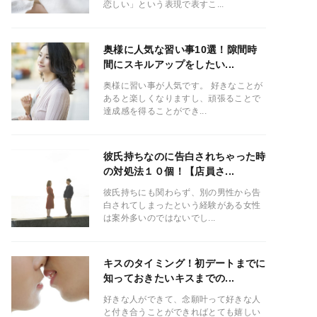
恋しい」という表現で表すこ...
奥様に人気な習い事10選！隙間時
間にスキルアップをしたい...
奥様に習い事が人気です。 好きなことが
あると楽しくなりますし、頑張ることで
達成感を得ることができ...
彼氏持ちなのに告白されちゃった時
の対処法１０個！【店員さ...
彼氏持ちにも関わらず、別の男性から告
白されてしまったという経験がある女性
は案外多いのではないでし...
キスのタイミング！初デートまでに
知っておきたいキスまでの...
好きな人ができて、念願叶って好きな人
と付き合うことができればとても嬉しい