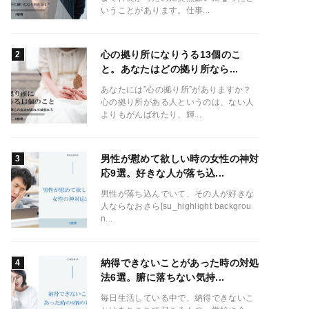
いうことがあります。仕事...
心の拠り所になりうる13個のこ
と。あなたはどの拠り所なら...
あなたには”心の拠り所”がありますか？
心の拠り所がある人というのは、ない人
よりもがんばれたり、輝...
男性が慰めて欲しい時の女性の神対
応9選。好きな人が落ち込...
男性が落ち込んでいて、その人が好きな
人ならなおさら[su_highlight backgrou
n...
納得できないことがあった時の対処
法6選。腑に落ちない気持...
毎日生活している中で、納得できないこ