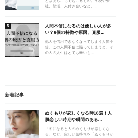
とはあちこちで起こるもの。学校や会
社、部活、人付き合いなど、...
人間不信になるのは優しい人が多
い？6個の特徴や原因、克服...
他人を信用できなくなってしまう人間不
信。この人間不信に陥ってしまうと、そ
の人の人生はとても辛いも...
新着記事
ぬくもりが恋しくなる時18選！人
肌恋しい時期や瞬間のある...
「冬になると人のぬくもりが恋しくな
る」など、寂しい気持ちを「ぬくもりが