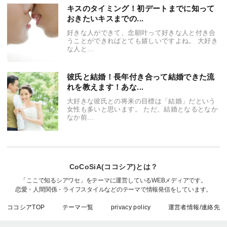
キスのタイミング！初デートまでに知って
おきたいキスまでの...
好きな人ができて、念願叶って好きな人と付き合
うことができればとても嬉しいですよね。 大好き
な人と...
彼氏と結婚！長年付き合って結婚できた流
れを教えます！あな...
大好きな彼氏との将来の目標は「結婚」だという
女性も多いと思います。 ただ、結婚となるとなか
なか前...
CoCoSiA(ココシア)とは？
「ここで知るシアワセ」をテーマに運営しているWEBメディアです。
恋愛・人間関係・ライフスタイルなどのテーマで情報発信をしています。
ココシアTOP
テーマ一覧
privacy policy
運営者情報/連絡先