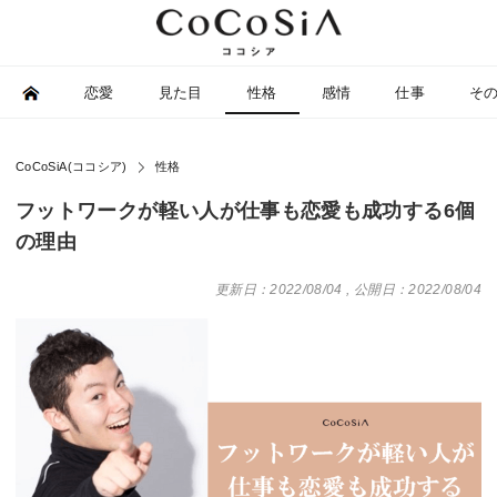
恋愛
見た目
性格
感情
仕事
そ
CoCoSiA(ココシア)
性格
フットワークが軽い人が仕事も恋愛も成功する6個
の理由
更新日：2022/08/04
,
公開日：2022/08/04