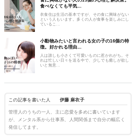
食べなくても平気...
衣食住は生活の基本ですが、その食に興味がない
という人もいます。多くの人が食事を楽しみにし
ているこ...
小動物みたいと言われる女の子の16個の特
徴。好かれる理由...
人は誰しも小さくて可愛いものに惹かれがち。そ
れは忙しい日々を送る中で、少しでも癒しが欲し
いと無意...
この記事を書いた人
伊藤 麻衣子
管理人のうちの一人、主に恋愛を多めに書いています
が、メンタル系から仕事系、人間関係まで自分の幅広く
発信してます。