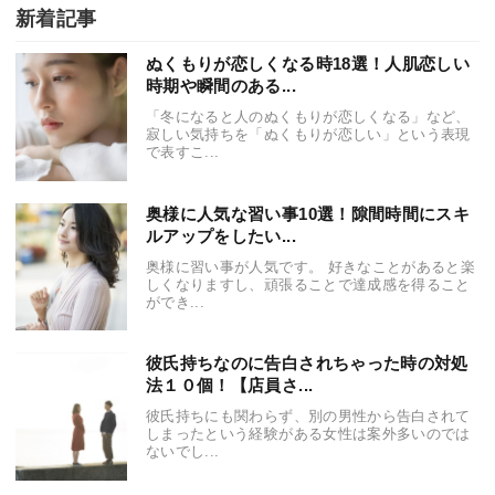
新着記事
ぬくもりが恋しくなる時18選！人肌恋しい
時期や瞬間のある...
「冬になると人のぬくもりが恋しくなる」など、
寂しい気持ちを「ぬくもりが恋しい」という表現
で表すこ...
奥様に人気な習い事10選！隙間時間にスキ
ルアップをしたい...
奥様に習い事が人気です。 好きなことがあると楽
しくなりますし、頑張ることで達成感を得ること
ができ...
彼氏持ちなのに告白されちゃった時の対処
法１０個！【店員さ...
彼氏持ちにも関わらず、別の男性から告白されて
しまったという経験がある女性は案外多いのでは
ないでし...