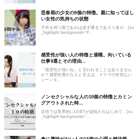
思春期の少女の9個の特徴。親に知ってほし
い女性の気持ちの状態
子供を持つ親であれば必ず通るであろう道が、[su
_highlight background="#...
感受性が強い人の特徴と適職。向いている
仕事9選とその理由...
「感受性が強いね」と言われることはありません
か？感受性豊かな人と言えば、ドラマの何気ない
シーンを...
ノンセクシャルな人の10個の特徴とカミン
グアウトされた時...
近頃では世界的にLGBTが認知されはじめて、[su
_highlight background="...
食に興味がない人の15個の心理と解決策。