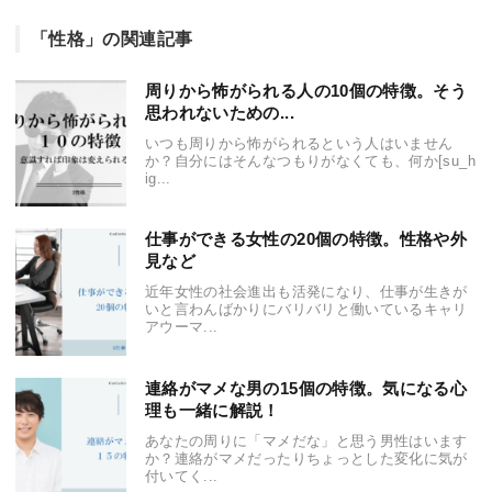
「性格」の関連記事
周りから怖がられる人の10個の特徴。そう
思われないための...
いつも周りから怖がられるという人はいません
か？自分にはそんなつもりがなくても、何か[su_h
ig...
仕事ができる女性の20個の特徴。性格や外
見など
近年女性の社会進出も活発になり、仕事が生きが
いと言わんばかりにバリバリと働いているキャリ
アウーマ...
連絡がマメな男の15個の特徴。気になる心
理も一緒に解説！
あなたの周りに「マメだな」と思う男性はいます
か？連絡がマメだったりちょっとした変化に気が
付いてく...