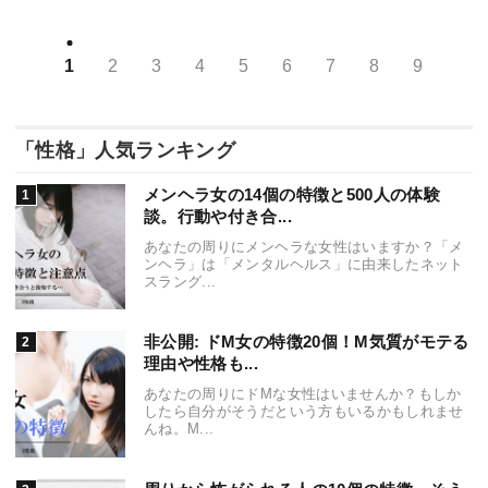
1
2
3
4
5
6
7
8
9
「性格」人気ランキング
メンヘラ女の14個の特徴と500人の体験
談。行動や付き合...
あなたの周りにメンヘラな女性はいますか？「メ
ンヘラ」は「メンタルヘルス」に由来したネット
スラング...
非公開: ドM女の特徴20個！M気質がモテる
理由や性格も...
あなたの周りにドMな女性はいませんか？もしか
したら自分がそうだという方もいるかもしれませ
んね。M...