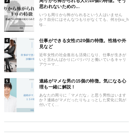
周りから怖がられる人の10個の特徴。そう
思われないための...
いつも周りから怖がられるという人はいません
か？自分にはそんなつもりがなくても、何か[su_h
ig...
仕事ができる女性の20個の特徴。性格や外
見など
近年女性の社会進出も活発になり、仕事が生きが
いと言わんばかりにバリバリと働いているキャリ
アウーマ...
連絡がマメな男の15個の特徴。気になる心
理も一緒に解説！
あなたの周りに「マメだな」と思う男性はいます
か？連絡がマメだったりちょっとした変化に気が
付いてく...