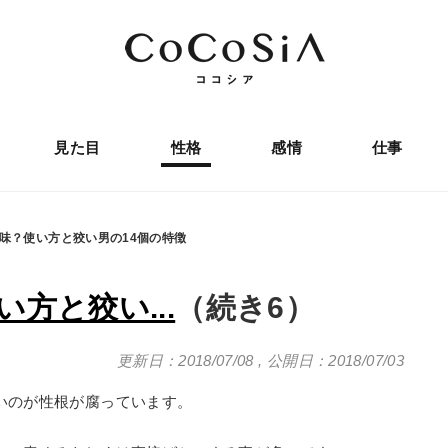
見た目
性格
感情
仕事
味？使い方と狡い男の14個の特徴
方と狡い...
（続き6）
更新日：2018/07/08
,
公開日：2018/07/03
いのが性根が腐っています。