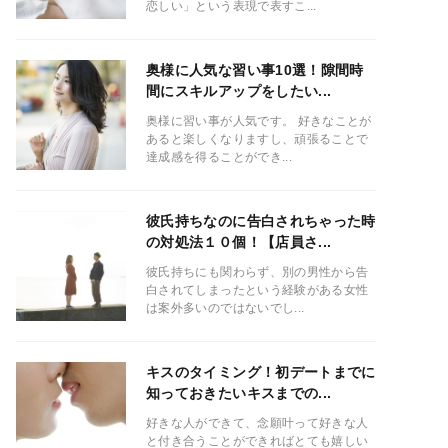
恋しい」という表現で表すこ...
奥様に人気な習い事10選！隙間時
間にスキルアップをしたい...
奥様に習い事が人気です。 好きなことが
あると楽しくなりますし、頑張ることで
達成感を得ることができ...
彼氏持ちなのに告白されちゃった時
の対処法１０個！【店員さ...
彼氏持ちにも関わらず、別の男性から告
白されてしまったという経験がある女性
は案外多いのではないでし...
キスのタイミング！初デートまでに
知っておきたいキスまでの...
好きな人ができて、念願叶って好きな人
と付き合うことができればとても嬉しい