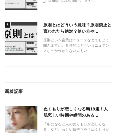
_highlight background="#f7ff...
原則とはどういう意味？原則禁止と
言われたら絶対？使い方や...
原則という言葉はニュースなどでもよく
聞きますが、具体的にどういうニュアン
スなのか分からない人もい...
新着記事
ぬくもりが恋しくなる時18選！人
肌恋しい時期や瞬間のある...
「冬になると人のぬくもりが恋しくな
る」など、寂しい気持ちを「ぬくもりが