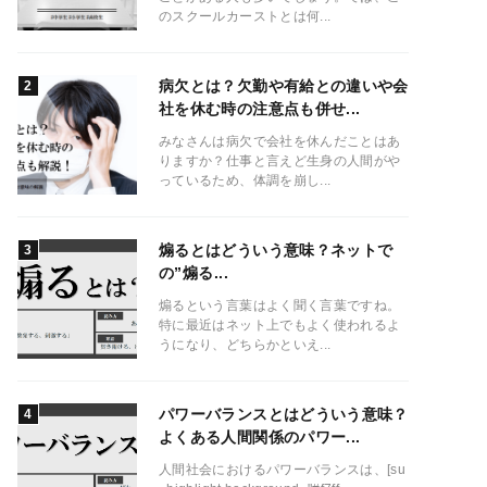
のスクールカーストとは何...
病欠とは？欠勤や有給との違いや会
社を休む時の注意点も併せ...
みなさんは病欠で会社を休んだことはあ
りますか？仕事と言えど生身の人間がや
っているため、体調を崩し...
煽るとはどういう意味？ネットで
の”煽る...
煽るという言葉はよく聞く言葉ですね。
特に最近はネット上でもよく使われるよ
うになり、どちらかといえ...
パワーバランスとはどういう意味？
よくある人間関係のパワー...
人間社会におけるパワーバランスは、[su