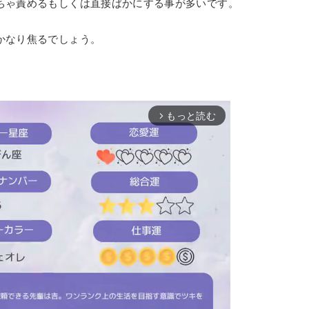
ちゃ責めるもしくは直接ばかにする事が多いです。
かなり焦るでしょう。
もっと読む
arrow_forward_ios