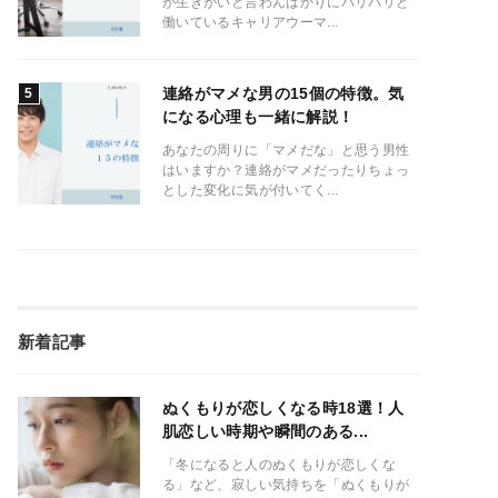
が生きがいと言わんばかりにバリバリと
働いているキャリアウーマ...
連絡がマメな男の15個の特徴。気
になる心理も一緒に解説！
あなたの周りに「マメだな」と思う男性
はいますか？連絡がマメだったりちょっ
とした変化に気が付いてく...
新着記事
ぬくもりが恋しくなる時18選！人
肌恋しい時期や瞬間のある...
「冬になると人のぬくもりが恋しくな
る」など、寂しい気持ちを「ぬくもりが