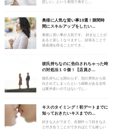
恋しい」という表現で表すこ...
奥様に人気な習い事10選！隙間時
間にスキルアップをしたい...
奥様に習い事が人気です。 好きなことが
あると楽しくなりますし、頑張ることで
達成感を得ることができ...
彼氏持ちなのに告白されちゃった時
の対処法１０個！【店員さ...
彼氏持ちにも関わらず、別の男性から告
白されてしまったという経験がある女性
は案外多いのではないでし...
キスのタイミング！初デートまでに
知っておきたいキスまでの...
好きな人ができて、念願叶って好きな人
と付き合うことができればとても嬉しい