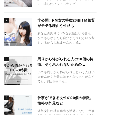
に由来したネットスラング...
非公開: ドM女の特徴20個！M気質
がモテる理由や性格も...
あなたの周りにドMな女性はいません
か？もしかしたら自分がそうだという方
もいるかもしれませんね。M...
周りから怖がられる人の10個の特
徴。そう思われないための...
いつも周りから怖がられるという人はい
ませんか？自分にはそんなつもりがなく
ても、何か[su_hig...
仕事ができる女性の20個の特徴。
性格や外見など
近年女性の社会進出も活発になり、仕事