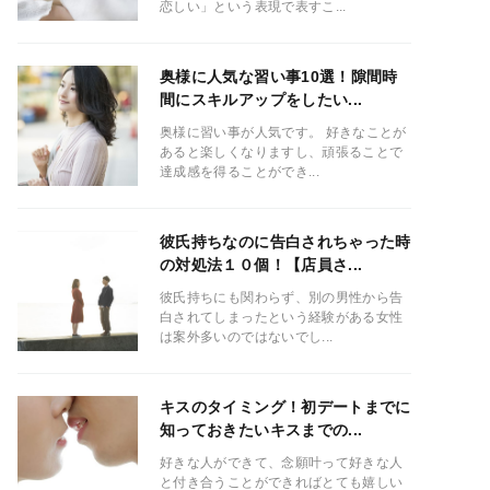
恋しい」という表現で表すこ...
奥様に人気な習い事10選！隙間時
間にスキルアップをしたい...
奥様に習い事が人気です。 好きなことが
あると楽しくなりますし、頑張ることで
達成感を得ることができ...
彼氏持ちなのに告白されちゃった時
の対処法１０個！【店員さ...
彼氏持ちにも関わらず、別の男性から告
白されてしまったという経験がある女性
は案外多いのではないでし...
キスのタイミング！初デートまでに
知っておきたいキスまでの...
好きな人ができて、念願叶って好きな人
と付き合うことができればとても嬉しい