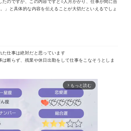
したのですが、この内容ですと○人月かかり、仕事が間に合
い。」と具体的な内容を伝えることが大切だといえるでしょ
れた仕事は絶対だと思っています
事は断らず、残業や休日出勤をして仕事をこなそうとしま
もっと読む
arrow_forward_ios