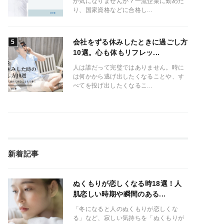
か気になりませんか？一流企業に勤めた
り、国家資格などに合格し...
会社をずる休みしたときに過ごし方
10選。心も体もリフレッ...
人は誰だって完璧ではありません。時に
は何かから逃げ出したくなることや、す
べてを投げ出したくなるこ...
新着記事
ぬくもりが恋しくなる時18選！人
肌恋しい時期や瞬間のある...
「冬になると人のぬくもりが恋しくな
る」など、寂しい気持ちを「ぬくもりが