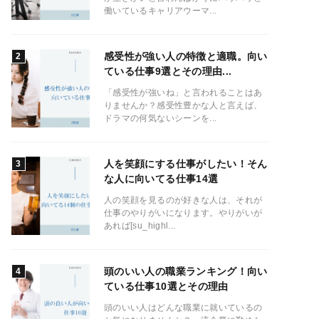
働いているキャリアウーマ...
感受性が強い人の特徴と適職。向い
ている仕事9選とその理由...
「感受性が強いね」と言われることはあ
りませんか？感受性豊かな人と言えば、
ドラマの何気ないシーンを...
人を笑顔にする仕事がしたい！そん
な人に向いてる仕事14選
人の笑顔を見るのが好きな人は、それが
仕事のやりがいになります。やりがいが
あれば[su_highl...
頭のいい人の職業ランキング！向い
ている仕事10選とその理由
頭のいい人はどんな職業に就いているの