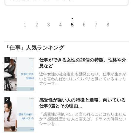
1
2
3
4
5
6
7
8
「仕事」人気ランキング
仕事ができる女性の20個の特徴。性格や外
見など
近年女性の社会進出も活発になり、仕事が生きが
いと言わんばかりにバリバリと働いているキャリ
アウーマ...
感受性が強い人の特徴と適職。向いている
仕事9選とその理由...
「感受性が強いね」と言われることはありません
か？感受性豊かな人と言えば、ドラマの何気ない
シーンを...