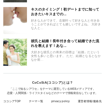
キスのタイミング！初デートまでに知って
おきたいキスまでの...
好きな人ができて、念願叶って好きな人と付き合
うことができればとても嬉しいですよね。 大好き
な人と...
彼氏と結婚！長年付き合って結婚できた流
れを教えます！あな...
大好きな彼氏との将来の目標は「結婚」だという
女性も多いと思います。 ただ、結婚となるとなか
なか前...
CoCoSiA(ココシア)とは？
「ここで知るシアワセ」をテーマに運営しているWEBメディアです。
恋愛・人間関係・ライフスタイルなどのテーマで情報発信をしています。
ココシアTOP
テーマ一覧
privacy policy
運営者情報/連絡先