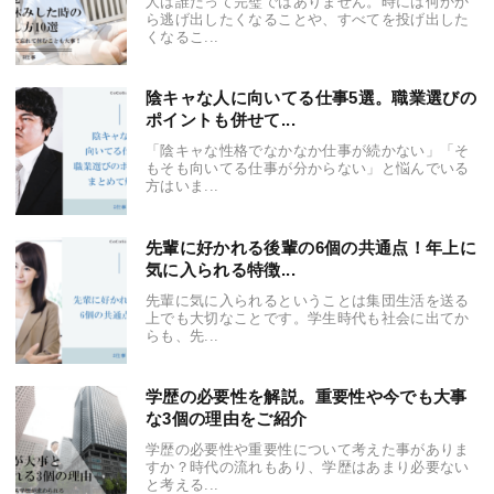
人は誰だって完璧ではありません。時には何かか
ら逃げ出したくなることや、すべてを投げ出した
くなるこ...
陰キャな人に向いてる仕事5選。職業選びの
ポイントも併せて...
「陰キャな性格でなかなか仕事が続かない」「そ
もそも向いてる仕事が分からない」と悩んでいる
方はいま...
先輩に好かれる後輩の6個の共通点！年上に
気に入られる特徴...
先輩に気に入られるということは集団生活を送る
上でも大切なことです。学生時代も社会に出てか
らも、先...
学歴の必要性を解説。重要性や今でも大事
な3個の理由をご紹介
学歴の必要性や重要性について考えた事がありま
すか？時代の流れもあり、学歴はあまり必要ない
と考える...