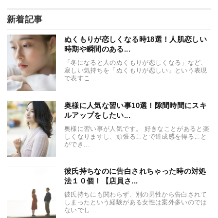
新着記事
ぬくもりが恋しくなる時18選！人肌恋しい
時期や瞬間のある...
「冬になると人のぬくもりが恋しくなる」など、
寂しい気持ちを「ぬくもりが恋しい」という表現
で表すこ...
奥様に人気な習い事10選！隙間時間にスキ
ルアップをしたい...
奥様に習い事が人気です。 好きなことがあると楽
しくなりますし、頑張ることで達成感を得ること
ができ...
彼氏持ちなのに告白されちゃった時の対処
法１０個！【店員さ...
彼氏持ちにも関わらず、別の男性から告白されて
しまったという経験がある女性は案外多いのでは
ないでし...