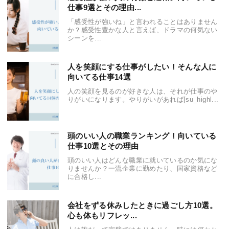
仕事9選とその理由...
「感受性が強いね」と言われることはありません
か？感受性豊かな人と言えば、ドラマの何気ない
シーンを...
人を笑顔にする仕事がしたい！そんな人に
向いてる仕事14選
人の笑顔を見るのが好きな人は、それが仕事のや
りがいになります。やりがいがあれば[su_highl...
頭のいい人の職業ランキング！向いている
仕事10選とその理由
頭のいい人はどんな職業に就いているのか気にな
りませんか？一流企業に勤めたり、国家資格など
に合格し...
会社をずる休みしたときに過ごし方10選。
心も体もリフレッ...