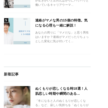
が生きがいと言わんばかりにバリバリと
働いているキャリアウーマ...
連絡がマメな男の15個の特徴。気
になる心理も一緒に解説！
あなたの周りに「マメだな」と思う男性
はいますか？連絡がマメだったりちょっ
とした変化に気が付いてく...
新着記事
ぬくもりが恋しくなる時18選！人
肌恋しい時期や瞬間のある...
「冬になると人のぬくもりが恋しくな
る」など、寂しい気持ちを「ぬくもりが