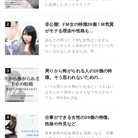
に由来したネットスラング...
非公開: ドM女の特徴20個！M気質
がモテる理由や性格も...
あなたの周りにドMな女性はいません
か？もしかしたら自分がそうだという方
もいるかもしれませんね。M...
周りから怖がられる人の10個の特
徴。そう思われないための...
いつも周りから怖がられるという人はい
ませんか？自分にはそんなつもりがなく
ても、何か[su_hig...
仕事ができる女性の20個の特徴。
性格や外見など
近年女性の社会進出も活発になり、仕事