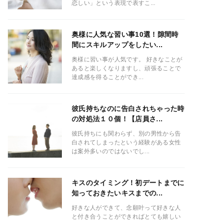
恋しい」という表現で表すこ...
奥様に人気な習い事10選！隙間時
間にスキルアップをしたい...
奥様に習い事が人気です。 好きなことが
あると楽しくなりますし、頑張ることで
達成感を得ることができ...
彼氏持ちなのに告白されちゃった時
の対処法１０個！【店員さ...
彼氏持ちにも関わらず、別の男性から告
白されてしまったという経験がある女性
は案外多いのではないでし...
キスのタイミング！初デートまでに
知っておきたいキスまでの...
好きな人ができて、念願叶って好きな人
と付き合うことができればとても嬉しい