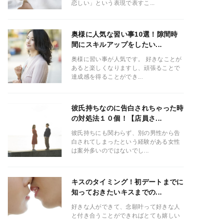
恋しい」という表現で表すこ...
奥様に人気な習い事10選！隙間時
間にスキルアップをしたい...
奥様に習い事が人気です。 好きなことが
あると楽しくなりますし、頑張ることで
達成感を得ることができ...
彼氏持ちなのに告白されちゃった時
の対処法１０個！【店員さ...
彼氏持ちにも関わらず、別の男性から告
白されてしまったという経験がある女性
は案外多いのではないでし...
キスのタイミング！初デートまでに
知っておきたいキスまでの...
好きな人ができて、念願叶って好きな人
と付き合うことができればとても嬉しい