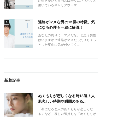
が生きがいと言わんばかりにバリバリと
働いているキャリアウーマ...
連絡がマメな男の15個の特徴。気
になる心理も一緒に解説！
あなたの周りに「マメだな」と思う男性
はいますか？連絡がマメだったりちょっ
とした変化に気が付いてく...
新着記事
ぬくもりが恋しくなる時18選！人
肌恋しい時期や瞬間のある...
「冬になると人のぬくもりが恋しくな
る」など、寂しい気持ちを「ぬくもりが