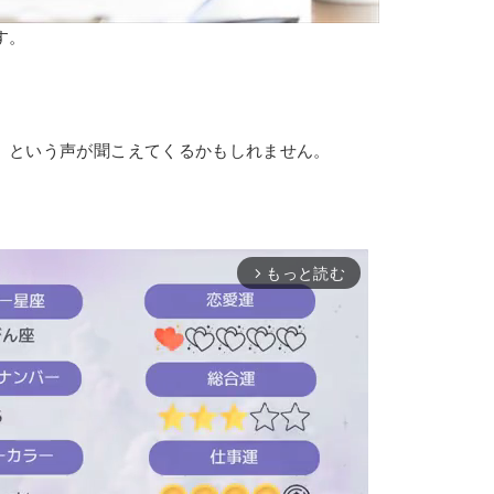
す。
」という声が聞こえてくるかもしれません。
。
もっと読む
arrow_forward_ios