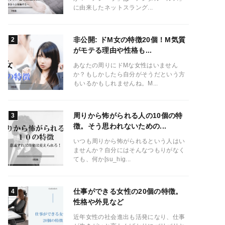
に由来したネットスラング...
非公開: ドM女の特徴20個！M気質
がモテる理由や性格も...
あなたの周りにドMな女性はいません
か？もしかしたら自分がそうだという方
もいるかもしれませんね。M...
周りから怖がられる人の10個の特
徴。そう思われないための...
いつも周りから怖がられるという人はい
ませんか？自分にはそんなつもりがなく
ても、何か[su_hig...
仕事ができる女性の20個の特徴。
性格や外見など
近年女性の社会進出も活発になり、仕事