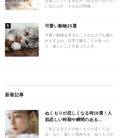
を過ごしていませんか？恋人がいるとか
いないとか、そんなの関係...
可愛い動物23選
可愛い動物を見ると、どんな人でも癒さ
れますよね。日常で嫌なことがあった
り、嬉しいことがあったとき...
新着記事
ぬくもりが恋しくなる時18選！人
肌恋しい時期や瞬間のある...
「冬になると人のぬくもりが恋しくな
る」など、寂しい気持ちを「ぬくもりが