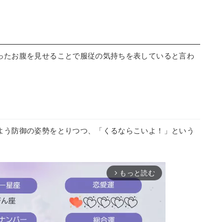
ったお腹を見せることで服従の気持ちを表していると言わ
よう防御の姿勢をとりつつ、「くるならこいよ！」という
もっと読む
arrow_forward_ios