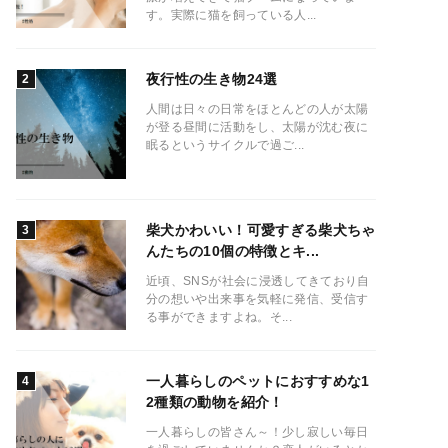
す。実際に猫を飼っている人...
夜行性の生き物24選
人間は日々の日常をほとんどの人が太陽
が登る昼間に活動をし、太陽が沈む夜に
眠るというサイクルで過ご...
柴犬かわいい！可愛すぎる柴犬ちゃ
んたちの10個の特徴とキ...
近頃、SNSが社会に浸透してきており自
分の想いや出来事を気軽に発信、受信す
る事ができますよね。そ...
一人暮らしのペットにおすすめな1
2種類の動物を紹介！
一人暮らしの皆さん～！少し寂しい毎日