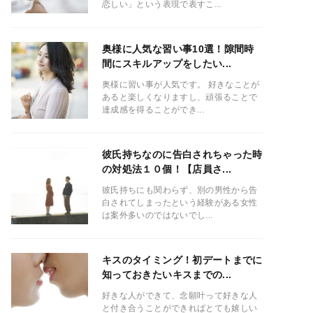
恋しい」という表現で表すこ...
奥様に人気な習い事10選！隙間時
間にスキルアップをしたい...
奥様に習い事が人気です。 好きなことが
あると楽しくなりますし、頑張ることで
達成感を得ることができ...
彼氏持ちなのに告白されちゃった時
の対処法１０個！【店員さ...
彼氏持ちにも関わらず、別の男性から告
白されてしまったという経験がある女性
は案外多いのではないでし...
キスのタイミング！初デートまでに
知っておきたいキスまでの...
好きな人ができて、念願叶って好きな人
と付き合うことができればとても嬉しい