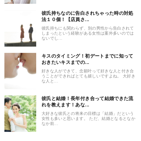
彼氏持ちなのに告白されちゃった時の対処
法１０個！【店員さ...
彼氏持ちにも関わらず、別の男性から告白されて
しまったという経験がある女性は案外多いのでは
ないでし...
キスのタイミング！初デートまでに知って
おきたいキスまでの...
好きな人ができて、念願叶って好きな人と付き合
うことができればとても嬉しいですよね。 大好き
な人と...
彼氏と結婚！長年付き合って結婚できた流
れを教えます！あな...
大好きな彼氏との将来の目標は「結婚」だという
女性も多いと思います。 ただ、結婚となるとなか
なか前...