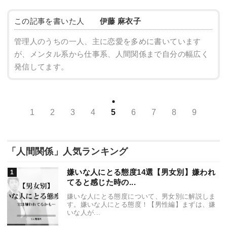
この記事を書いた人
伊藤 麻衣子
管理人のうちの一人、主に恋愛を多めに書いています
が、メンタル系から仕事系、人間関係まで自分の幅広く
発信してます。
1
2
3
4
5
6
7
8
9
「人間関係」人気ランキング
嫌いな人にとる態度14選【男女別】嫌われ
てると感じた時の...
嫌いな人にとる態度について、男女別に解説しま
す。嫌いな人にとる態度！【男性編】まずは、嫌
いな人が...