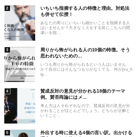
いちいち指摘する人の特徴と理由。対処法
も併せて伝授！
あなたの周りにいちいち細かいことを指摘する人
はいませんか？大きなミスをする前にこちらの間
違いを指...
周りから怖がられる人の10個の特徴。そう
思われないための...
いつも周りから怖がられるという人はいません
か？自分にはそんなつもりがなくても、何か[su_h
ig...
賛成反対の意見が分かれる18個のテーマ
例。賛否両論にはメ...
考え方は人それぞれなので、賛成反対の意見が分
かれることがほとんどでしょう。どちらが正解と
いうこと...
外出する時に使える4個の言い訳。出かける