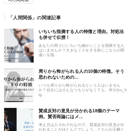
「人間関係」の関連記事
いちいち指摘する人の特徴と理由。対処法
も併せて伝授！
あなたの周りにいちいち細かいことを指摘する人
はいませんか？大きなミスをする前にこちらの間
違いを指...
周りから怖がられる人の10個の特徴。そう
思われないための...
いつも周りから怖がられるという人はいません
か？自分にはそんなつもりがなくても、何か[su_h
ig...
賛成反対の意見が分かれる18個のテーマ
例。賛否両論にはメ...
考え方は人それぞれなので、賛成反対の意見が分
かれることがほとんどでしょう。どちらが正解と