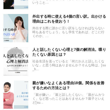
いうこと...
外出する時に使える4個の言い訳。出かける
理由はこれを使おう！
外出する際に誰かに言い訳をしなければならない
時もあるでしょう。もし学生であれば、どこに行
くのか、...
人と話したくない心理と7個の解消法。喋り
たくない原因とは？
社会生活を送っていると「何だか人と話したくな
いな」と思う時はありませんか？そんな時は、[su
_h...
親が嫌いなよくある理由18個。関係を改善
するための方法とは？
「親が嫌い」「親と話したくない」「親がムカつ
く」など思ったことはありませんか？親子といえ
ど[su...