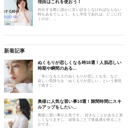
理由はこれを使おう！
外出する際に誰かに言い訳をしなければならない
時もあるでしょう。もし学生であれば、どこに行
くのか、...
新着記事
ぬくもりが恋しくなる時18選！人肌恋しい
時期や瞬間のある...
「冬になると人のぬくもりが恋しくなる」など、
寂しい気持ちを「ぬくもりが恋しい」という表現
で表すこ...
奥様に人気な習い事10選！隙間時間にスキ
ルアップをしたい...
奥様に習い事が人気です。 好きなことがあると楽
しくなりますし、頑張ることで達成感を得ること
ができ...