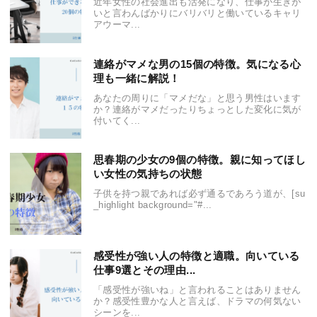
近年女性の社会進出も活発になり、仕事が生きが
いと言わんばかりにバリバリと働いているキャリ
アウーマ...
連絡がマメな男の15個の特徴。気になる心
理も一緒に解説！
あなたの周りに「マメだな」と思う男性はいます
か？連絡がマメだったりちょっとした変化に気が
付いてく...
思春期の少女の9個の特徴。親に知ってほし
い女性の気持ちの状態
子供を持つ親であれば必ず通るであろう道が、[su
_highlight background="#...
感受性が強い人の特徴と適職。向いている
仕事9選とその理由...
「感受性が強いね」と言われることはありません
か？感受性豊かな人と言えば、ドラマの何気ない
シーンを...