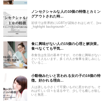
ノンセクシャルな人の10個の特徴とカミン
グアウトされた時...
近頃では世界的にLGBTが認知されはじめて、[su
_highlight background="...
食に興味がない人の15個の心理と解決策。
食べなくても平気...
衣食住は生活の基本ですが、その食に興味がない
という人もいます。多くの人が食事を楽しみにし
ているこ...
小動物みたいと言われる女の子の16個の特
徴。好かれる理由...
人は誰しも小さくて可愛いものに惹かれがち。そ
れは忙しい日々を送る中で、少しでも癒しが欲し
いと無意...