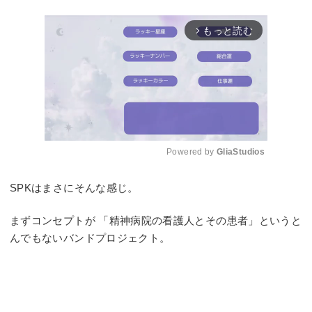
もっと読む
arrow_forward_ios
Powered by 
GliaStudios
Mute
SPKはまさにそんな感じ。
まずコンセプトが 「精神病院の看護人とその患者」というと
んでもないバンドプロジェクト。