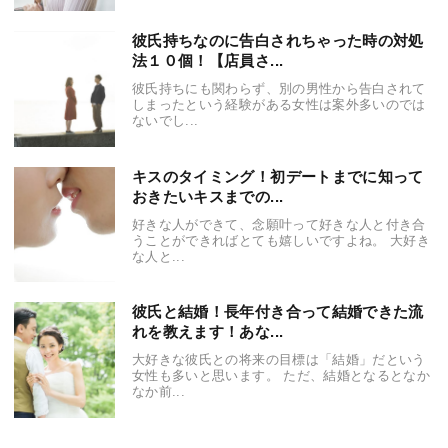
彼氏持ちなのに告白されちゃった時の対処
法１０個！【店員さ...
彼氏持ちにも関わらず、別の男性から告白されて
しまったという経験がある女性は案外多いのでは
ないでし...
キスのタイミング！初デートまでに知って
おきたいキスまでの...
好きな人ができて、念願叶って好きな人と付き合
うことができればとても嬉しいですよね。 大好き
な人と...
彼氏と結婚！長年付き合って結婚できた流
れを教えます！あな...
大好きな彼氏との将来の目標は「結婚」だという
女性も多いと思います。 ただ、結婚となるとなか
なか前...