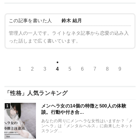
この記事を書いた人
鈴木 結月
管理人の一人です。ライトなネタ記事から恋愛の込み入
った話しまで広く書いています。
1
2
3
4
5
6
7
8
9
「性格」人気ランキング
メンヘラ女の14個の特徴と500人の体験
談。行動や付き合...
あなたの周りにメンヘラな女性はいますか？「メ
ンヘラ」は「メンタルヘルス」に由来したネット
スラング...