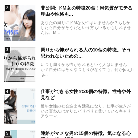
非公開: ドM女の特徴20個！M気質がモテる
理由や性格も...
あなたの周りにドMな女性はいませんか？もしか
したら自分がそうだという方もいるかもしれませ
んね。M...
周りから怖がられる人の10個の特徴。そう
思われないための...
いつも周りから怖がられるという人はいません
か？自分にはそんなつもりがなくても、何か[su_h
ig...
仕事ができる女性の20個の特徴。性格や外
見など
近年女性の社会進出も活発になり、仕事が生きが
いと言わんばかりにバリバリと働いているキャリ
アウーマ...
連絡がマメな男の15個の特徴。気になる心