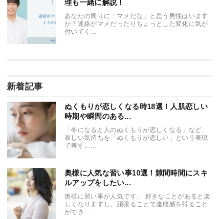
理も一緒に解説！
あなたの周りに「マメだな」と思う男性はいます
か？連絡がマメだったりちょっとした変化に気が
付いてく...
新着記事
ぬくもりが恋しくなる時18選！人肌恋しい
時期や瞬間のある...
「冬になると人のぬくもりが恋しくなる」など、
寂しい気持ちを「ぬくもりが恋しい」という表現
で表すこ...
奥様に人気な習い事10選！隙間時間にスキ
ルアップをしたい...
奥様に習い事が人気です。 好きなことがあると楽
しくなりますし、頑張ることで達成感を得ること
ができ...