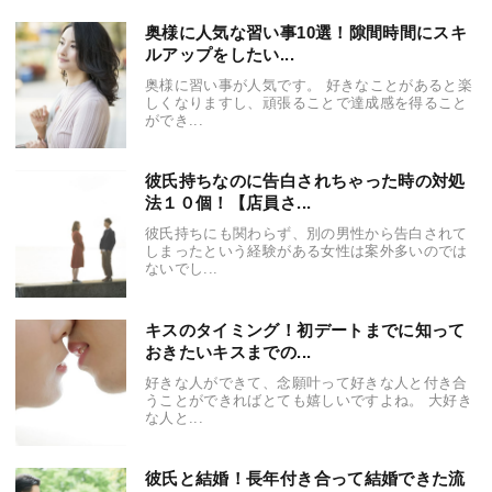
奥様に人気な習い事10選！隙間時間にスキ
ルアップをしたい...
奥様に習い事が人気です。 好きなことがあると楽
しくなりますし、頑張ることで達成感を得ること
ができ...
彼氏持ちなのに告白されちゃった時の対処
法１０個！【店員さ...
彼氏持ちにも関わらず、別の男性から告白されて
しまったという経験がある女性は案外多いのでは
ないでし...
キスのタイミング！初デートまでに知って
おきたいキスまでの...
好きな人ができて、念願叶って好きな人と付き合
うことができればとても嬉しいですよね。 大好き
な人と...
彼氏と結婚！長年付き合って結婚できた流