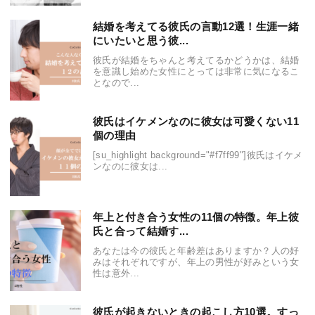
結婚を考えてる彼氏の言動12選！生涯一緒
にいたいと思う彼...
彼氏が結婚をちゃんと考えてるかどうかは、結婚
を意識し始めた女性にとっては非常に気になるこ
となので...
彼氏はイケメンなのに彼女は可愛くない11
個の理由
[su_highlight background="#f7ff99"]彼氏はイケメ
ンなのに彼女は...
年上と付き合う女性の11個の特徴。年上彼
氏と合って結婚す...
あなたは今の彼氏と年齢差はありますか？人の好
みはそれぞれですが、年上の男性が好みという女
性は意外...
彼氏が起きないときの起こし方10選。すっ