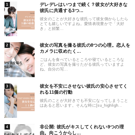
デレデレはいつまで続く？彼女が大好きな
彼氏に共通する3つ...
彼女のことが大好きな彼氏って彼女側からしたら
とても嬉しいですよね。愛情表現豊かで「大好
き」と頻繁...
彼女の写真を撮る彼氏の8つの心理。恋人を
カメラに収めたく...
ごはんを食べているところや寝ているところな
ど、彼女の写真を撮りたがる彼氏っていますよ
ね。自分の写...
彼女を不安にさせない彼氏の安心させてく
れる11個の行動
彼氏のことが大好きでも不安になってしまうこと
はあると思います。そんな時に[su_highligh...
非公開: 彼氏がキスしてくれない9つの理
由。向こうからし...