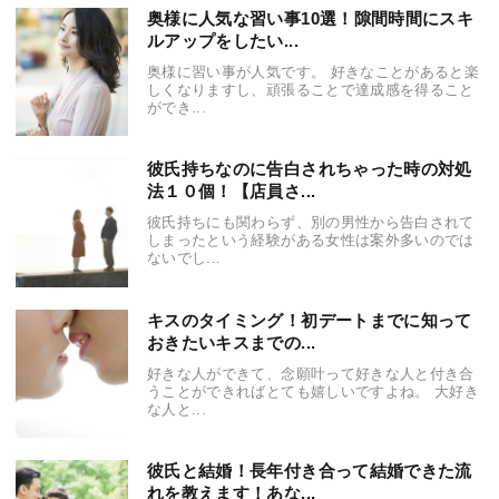
奥様に人気な習い事10選！隙間時間にスキ
ルアップをしたい...
奥様に習い事が人気です。 好きなことがあると楽
しくなりますし、頑張ることで達成感を得ること
ができ...
彼氏持ちなのに告白されちゃった時の対処
法１０個！【店員さ...
彼氏持ちにも関わらず、別の男性から告白されて
しまったという経験がある女性は案外多いのでは
ないでし...
キスのタイミング！初デートまでに知って
おきたいキスまでの...
好きな人ができて、念願叶って好きな人と付き合
うことができればとても嬉しいですよね。 大好き
な人と...
彼氏と結婚！長年付き合って結婚できた流
れを教えます！あな...