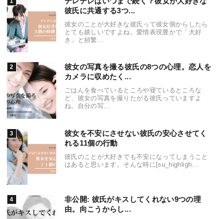
デレデレはいつまで続く？彼女が大好きな
彼氏に共通する3つ...
彼女のことが大好きな彼氏って彼女側からしたら
とても嬉しいですよね。愛情表現豊かで「大好
き」と頻繁...
彼女の写真を撮る彼氏の8つの心理。恋人を
カメラに収めたく...
ごはんを食べているところや寝ているところな
ど、彼女の写真を撮りたがる彼氏っていますよ
ね。自分の写...
彼女を不安にさせない彼氏の安心させてく
れる11個の行動
彼氏のことが大好きでも不安になってしまうこと
はあると思います。そんな時に[su_highligh...
非公開: 彼氏がキスしてくれない9つの理
由。向こうからし...