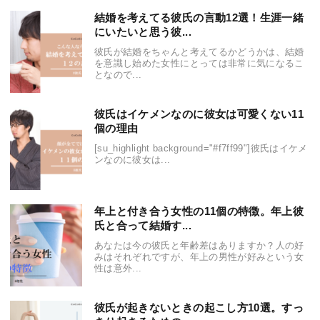
結婚を考えてる彼氏の言動12選！生涯一緒
にいたいと思う彼...
彼氏が結婚をちゃんと考えてるかどうかは、結婚
を意識し始めた女性にとっては非常に気になるこ
となので...
彼氏はイケメンなのに彼女は可愛くない11
個の理由
[su_highlight background="#f7ff99"]彼氏はイケメ
ンなのに彼女は...
年上と付き合う女性の11個の特徴。年上彼
氏と合って結婚す...
あなたは今の彼氏と年齢差はありますか？人の好
みはそれぞれですが、年上の男性が好みという女
性は意外...
彼氏が起きないときの起こし方10選。すっ