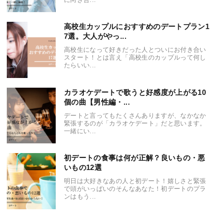
高校生カップルにおすすめのデートプラン1
7選。大人がやっ...
高校生になって好きだった人とついにお付き合い
スタート！とは言え「高校生のカップルって何し
たらいい...
カラオケデートで歌うと好感度が上がる10
個の曲【男性編・...
デートと言ってもたくさんありますが、なかなか
緊張するのが「カラオケデート」だと思います。
一緒にい...
初デートの食事は何が正解？良いもの・悪
いもの12選
明日は大好きなあの人と初デート！嬉しさと緊張
で頭がいっぱいのそんなあなた！初デートのプラ
ンはもう...