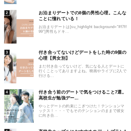
お泊まりデートでの8個の男性心理。こんな
ことに憧れている！
お泊まりデートは[su_highlight background="#f7ff
99"]男性もドキ...
付き合ってないけどデートをした時の9個の
心理【男女別】
まだ付き合ってないけど、気になる人とデートに
行くことってありますよね。映画やライブに2人で
行ける...
付き合う前のデートで気をつけること7選。
高校生が勉強デー...
やっとデートの約束にこぎつけた！テンションマ
ックス！・・・でもそのテンションのままで彼女
に向き合...