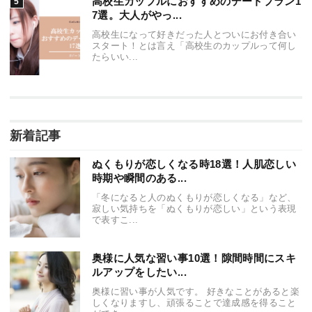
高校生カップルにおすすめのデートプラン1
7選。大人がやっ...
高校生になって好きだった人とついにお付き合い
スタート！とは言え「高校生のカップルって何し
たらいい...
新着記事
ぬくもりが恋しくなる時18選！人肌恋しい
時期や瞬間のある...
「冬になると人のぬくもりが恋しくなる」など、
寂しい気持ちを「ぬくもりが恋しい」という表現
で表すこ...
奥様に人気な習い事10選！隙間時間にスキ
ルアップをしたい...
奥様に習い事が人気です。 好きなことがあると楽
しくなりますし、頑張ることで達成感を得ること