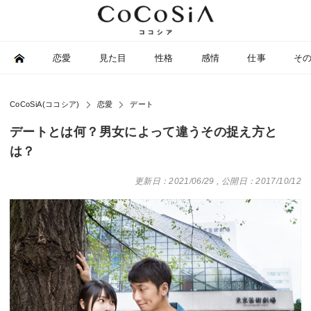
恋愛
見た目
性格
感情
仕事
そ
CoCoSiA(ココシア)
恋愛
デート
デートとは何？男女によって違うその捉え方と
は？
更新日：2021/06/29
,
公開日：2017/10/12