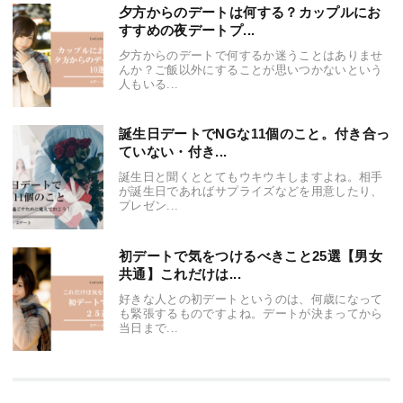
夕方からのデートは何する？カップルにお
すすめの夜デートプ...
夕方からのデートで何するか迷うことはありませ
んか？ご飯以外にすることが思いつかないという
人もいる...
誕生日デートでNGな11個のこと。付き合っ
ていない・付き...
誕生日と聞くととてもウキウキしますよね。相手
が誕生日であればサプライズなどを用意したり、
プレゼン...
初デートで気をつけるべきこと25選【男女
共通】これだけは...
好きな人との初デートというのは、何歳になって
も緊張するものですよね。デートが決まってから
当日まで...