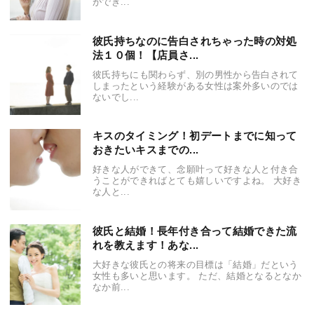
ができ...
彼氏持ちなのに告白されちゃった時の対処
法１０個！【店員さ...
彼氏持ちにも関わらず、別の男性から告白されて
しまったという経験がある女性は案外多いのでは
ないでし...
キスのタイミング！初デートまでに知って
おきたいキスまでの...
好きな人ができて、念願叶って好きな人と付き合
うことができればとても嬉しいですよね。 大好き
な人と...
彼氏と結婚！長年付き合って結婚できた流
れを教えます！あな...
大好きな彼氏との将来の目標は「結婚」だという
女性も多いと思います。 ただ、結婚となるとなか
なか前...