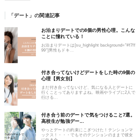
「デート」の関連記事
お泊まりデートでの8個の男性心理。こんな
ことに憧れている！
お泊まりデートは[su_highlight background="#f7ff
99"]男性もドキ...
付き合ってないけどデートをした時の9個の
心理【男女別】
まだ付き合ってないけど、気になる人とデートに
行くことってありますよね。映画やライブに2人で
行ける...
付き合う前のデートで気をつけること7選。
高校生が勉強デー...
やっとデートの約束にこぎつけた！テンションマ
ックス！・・・でもそのテンションのままで彼女
に向き合...