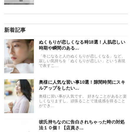
新着記事
ぬくもりが恋しくなる時18選！人肌恋しい
時期や瞬間のある...
「冬になると人のぬくもりが恋しくなる」など、
寂しい気持ちを「ぬくもりが恋しい」という表現
で表すこ...
奥様に人気な習い事10選！隙間時間にスキ
ルアップをしたい...
奥様に習い事が人気です。 好きなことがあると楽
しくなりますし、頑張ることで達成感を得ること
ができ...
彼氏持ちなのに告白されちゃった時の対処
法１０個！【店員さ...