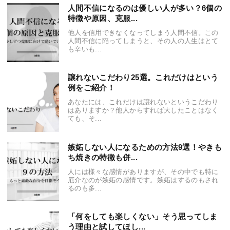
人間不信になるのは優しい人が多い？6個の
特徴や原因、克服...
他人を信用できなくなってしまう人間不信。この
人間不信に陥ってしまうと、その人の人生はとて
も辛いも...
譲れないこだわり25選。これだけはという
例をご紹介！
あなたには、これだけは譲れないというこだわり
はありますか？他人からすれば大したことはなく
ても、そ...
嫉妬しない人になるための方法9選！やきも
ち焼きの特徴も併...
人には様々な感情がありますが、その中でも特に
厄介なのが嫉妬の感情です。嫉妬はするのもされ
るのも多...
「何をしても楽しくない」そう思ってしま
う理由と試してほし...