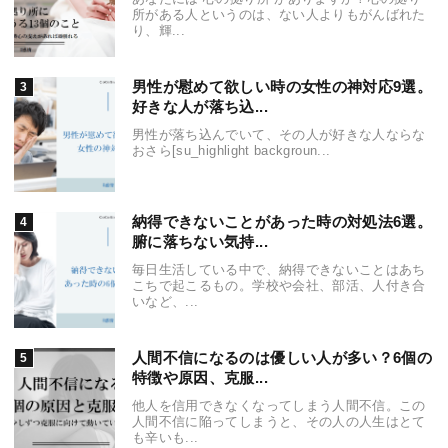
所がある人というのは、ない人よりもがんばれた
り、輝...
男性が慰めて欲しい時の女性の神対応9選。
好きな人が落ち込...
男性が落ち込んでいて、その人が好きな人ならな
おさら[su_highlight backgroun...
納得できないことがあった時の対処法6選。
腑に落ちない気持...
毎日生活している中で、納得できないことはあち
こちで起こるもの。学校や会社、部活、人付き合
いなど、...
人間不信になるのは優しい人が多い？6個の
特徴や原因、克服...
他人を信用できなくなってしまう人間不信。この
人間不信に陥ってしまうと、その人の人生はとて
も辛いも...