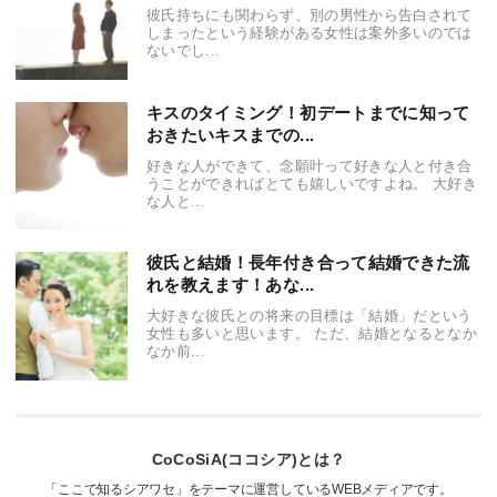
彼氏持ちにも関わらず、別の男性から告白されて
しまったという経験がある女性は案外多いのでは
ないでし...
キスのタイミング！初デートまでに知って
おきたいキスまでの...
好きな人ができて、念願叶って好きな人と付き合
うことができればとても嬉しいですよね。 大好き
な人と...
彼氏と結婚！長年付き合って結婚できた流
れを教えます！あな...
大好きな彼氏との将来の目標は「結婚」だという
女性も多いと思います。 ただ、結婚となるとなか
なか前...
CoCoSiA(ココシア)とは？
「ここで知るシアワセ」をテーマに運営しているWEBメディアです。