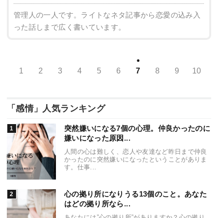
管理人の一人です。ライトなネタ記事から恋愛の込み入
った話しまで広く書いています。
1
2
3
4
5
6
7
8
9
10
「感情」人気ランキング
突然嫌いになる7個の心理。仲良かったのに
嫌いになった原因...
人間の心は難しく、恋人や友達など昨日まで仲良
かったのに突然嫌いになったということがありま
す。仕事...
心の拠り所になりうる13個のこと。あなた
はどの拠り所なら...
あなたには”心の拠り所”がありますか？心の拠り