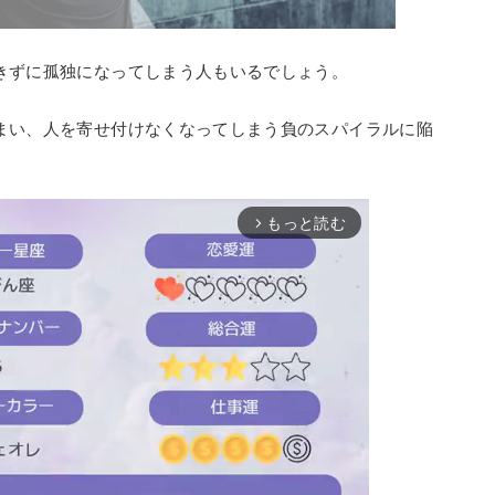
きずに孤独になってしまう人もいるでしょう。
まい、人を寄せ付けなくなってしまう負のスパイラルに陥
もっと読む
arrow_forward_ios