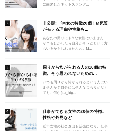
に由来したネットスラング...
非公開: ドM女の特徴20個！M気質
がモテる理由や性格も...
あなたの周りにドMな女性はいません
か？もしかしたら自分がそうだという方
もいるかもしれませんね。M...
周りから怖がられる人の10個の特
徴。そう思われないための...
いつも周りから怖がられるという人はい
ませんか？自分にはそんなつもりがなく
ても、何か[su_hig...
仕事ができる女性の20個の特徴。
性格や外見など
近年女性の社会進出も活発になり、仕事