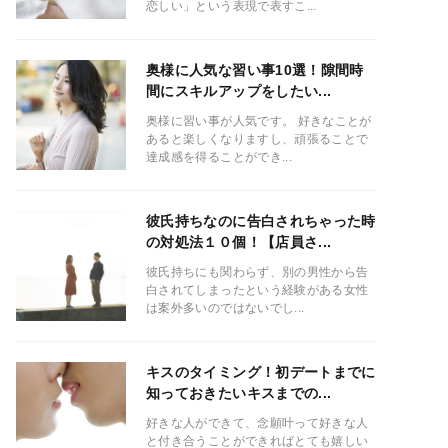
恋しい」という表現で表すこ...
奥様に人気な習い事10選！隙間時
間にスキルアップをしたい...
奥様に習い事が人気です。 好きなことが
あると楽しくなりますし、頑張ることで
達成感を得ることができ...
彼氏持ちなのに告白されちゃった時
の対処法１０個！【店員さ...
彼氏持ちにも関わらず、別の男性から告
白されてしまったという経験がある女性
は案外多いのではないでし...
キスのタイミング！初デートまでに
知っておきたいキスまでの...
好きな人ができて、念願叶って好きな人
と付き合うことができればとても嬉しい