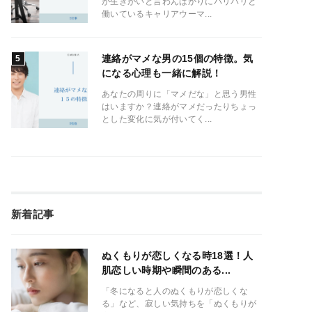
が生きがいと言わんばかりにバリバリと
働いているキャリアウーマ...
連絡がマメな男の15個の特徴。気
になる心理も一緒に解説！
あなたの周りに「マメだな」と思う男性
はいますか？連絡がマメだったりちょっ
とした変化に気が付いてく...
新着記事
ぬくもりが恋しくなる時18選！人
肌恋しい時期や瞬間のある...
「冬になると人のぬくもりが恋しくな
る」など、寂しい気持ちを「ぬくもりが