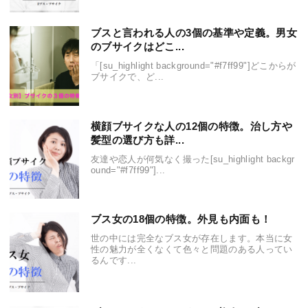
ブスと言われる人の3個の基準や定義。男女
のブサイクはどこ...
「[su_highlight background="#f7ff99"]どこからが
ブサイクで、ど...
横顔ブサイクな人の12個の特徴。治し方や
髪型の選び方も詳...
友達や恋人が何気なく撮った[su_highlight backgr
ound="#f7ff99"]...
ブス女の18個の特徴。外見も内面も！
世の中には完全なブス女が存在します。本当に女
性の魅力が全くなくて色々と問題のある人ってい
るんです...