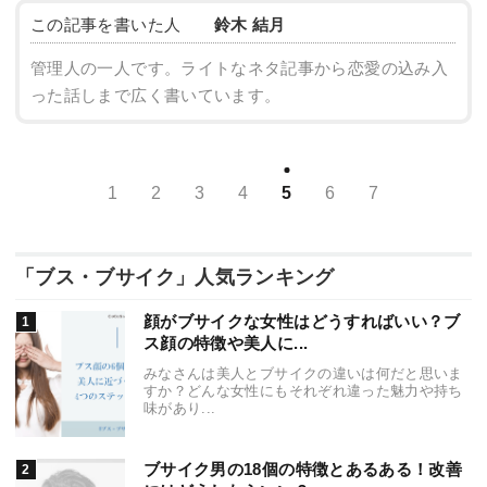
この記事を書いた人
鈴木 結月
管理人の一人です。ライトなネタ記事から恋愛の込み入
った話しまで広く書いています。
1
2
3
4
5
6
7
「ブス・ブサイク」人気ランキング
顔がブサイクな女性はどうすればいい？ブ
ス顔の特徴や美人に...
みなさんは美人とブサイクの違いは何だと思いま
すか？どんな女性にもそれぞれ違った魅力や持ち
味があり...
ブサイク男の18個の特徴とあるある！改善