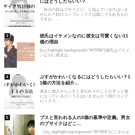
にはどうしたらいい？
「自分の顔はブサイクだ」と悩んでいる方はいま
せんか？顔のコンプレックスは誰にでもあるもの
ですが、...
彼氏はイケメンなのに彼女は可愛くない11
個の理由
[su_highlight background="#f7ff99"]彼氏はイケメ
ンなのに彼女は...
ぶすがかわいくなるにはどうしたらいい？1
1個の方法を紹介...
過去に他人からぶすと言われそのことがずっと傷
になっているという人はいませんか？顔のコンプ
レックス...
ブスと言われる人の3個の基準や定義。男女
のブサイクはどこ...
「[su_highlight background="#f7ff99"]どこからが