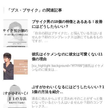
「ブス・ブサイク」の関連記事
ブサイク男の18個の特徴とあるある！改善
にはどうしたらいい？
「自分の顔はブサイクだ」と悩んでいる方はいま
せんか？顔のコンプレックスは誰にでもあるもの
ですが、...
彼氏はイケメンなのに彼女は可愛くない11
個の理由
[su_highlight background="#f7ff99"]彼氏はイケメ
ンなのに彼女は...
ぶすがかわいくなるにはどうしたらいい？1
1個の方法を紹介...
過去に他人からぶすと言われそのことがずっと傷
になっているという人はいませんか？顔のコンプ
レックス...