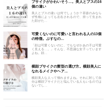
ブサイクがかわいそう…。美人とブスの16
個の違い
美人とブスの違いは何でしょうか？容姿のみなら
ず性格によっても左右されるので、持って生まれ
た顔がた...
可愛くないのに可愛いと言われる人の13個
の特徴。ぶすなの...
「顔は可愛くないのに、でもなぜかあの子は可愛
く見える…。」そんな、不思議な女子っています
よね。顔...
横顔ブサイクの髪型の選び方。横顔美人に
なれるメイクやヘア...
横顔美人な人って憧れますよね。それに対して自
分は横顔ブサイクだと悩んでいる人もいるのでは
ないでし...