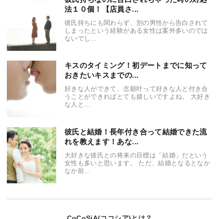
法１０個！【店員さ...
彼氏持ちにも関わらず、別の男性から告白されて
しまったという経験がある女性は案外多いのでは
ないでし...
キスのタイミング！初デートまでに知って
おきたいキスまでの...
好きな人ができて、念願叶って好きな人と付き合
うことができればとても嬉しいですよね。 大好き
な人と...
彼氏と結婚！長年付き合って結婚できた流
れを教えます！あな...
大好きな彼氏との将来の目標は「結婚」だという
女性も多いと思います。 ただ、結婚となるとなか
なか前...
CoCoSiA(ココシア)とは？