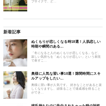
ブサイクで、ど...
新着記事
ぬくもりが恋しくなる時18選！人肌恋しい
時期や瞬間のある...
「冬になると人のぬくもりが恋しくなる」など、
寂しい気持ちを「ぬくもりが恋しい」という表現
で表すこ...
奥様に人気な習い事10選！隙間時間にスキ
ルアップをしたい...
奥様に習い事が人気です。 好きなことがあると楽
しくなりますし、頑張ることで達成感を得ること
ができ...
彼氏持ちなのに告白されちゃった時の対処