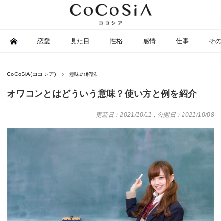
恋愛
見た目
性格
感情
仕事
そ
CoCoSiA(ココシア)
意味の解説
オワコンとはどういう意味？使い方と例を紹介
更新日：2021/10/11
,
公開日：2021/10/08