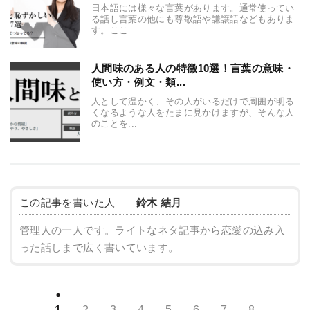
日本語には様々な言葉があります。通常使ってい
る話し言葉の他にも尊敬語や謙譲語などもありま
す。ここ...
人間味のある人の特徴10選！言葉の意味・
使い方・例文・類...
人として温かく、その人がいるだけで周囲が明る
くなるような人をたまに見かけますが、そんな人
のことを...
この記事を書いた人
鈴木 結月
管理人の一人です。ライトなネタ記事から恋愛の込み入
った話しまで広く書いています。
1
2
3
4
5
6
7
8