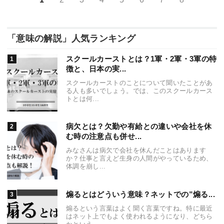
「意味の解説」人気ランキング
スクールカーストとは？1軍・2軍・3軍の特
徴と、日本の実...
スクールカーストのことについて聞いたことがあ
る人も多いでしょう。では、このスクールカース
トとは何...
病欠とは？欠勤や有給との違いや会社を休
む時の注意点も併せ...
みなさんは病欠で会社を休んだことはあります
か？仕事と言えど生身の人間がやっているため、
体調を崩し...
煽るとはどういう意味？ネットでの”煽る...
煽るという言葉はよく聞く言葉ですね。特に最近
はネット上でもよく使われるようになり、どちら