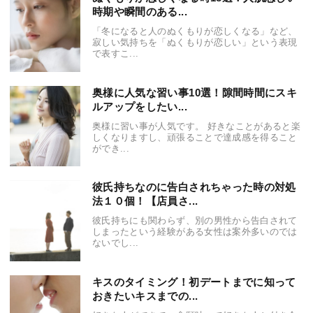
時期や瞬間のある...
「冬になると人のぬくもりが恋しくなる」など、
寂しい気持ちを「ぬくもりが恋しい」という表現
で表すこ...
奥様に人気な習い事10選！隙間時間にスキ
ルアップをしたい...
奥様に習い事が人気です。 好きなことがあると楽
しくなりますし、頑張ることで達成感を得ること
ができ...
彼氏持ちなのに告白されちゃった時の対処
法１０個！【店員さ...
彼氏持ちにも関わらず、別の男性から告白されて
しまったという経験がある女性は案外多いのでは
ないでし...
キスのタイミング！初デートまでに知って
おきたいキスまでの...