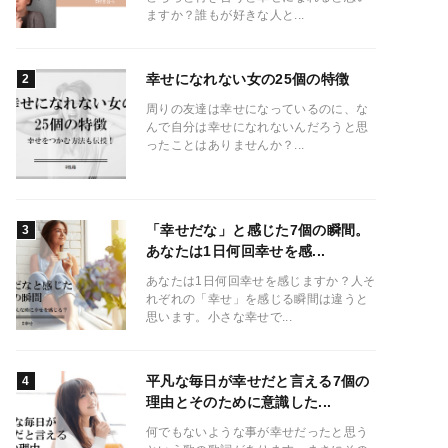
ますか？誰もが好きな人と...
幸せになれない女の25個の特徴
周りの友達は幸せになっているのに、な
んで自分は幸せになれないんだろうと思
ったことはありませんか？...
「幸せだな」と感じた7個の瞬間。
あなたは1日何回幸せを感...
あなたは1日何回幸せを感じますか？人そ
れぞれの「幸せ」を感じる瞬間は違うと
思います。小さな幸せで...
平凡な毎日が幸せだと言える7個の
理由とそのために意識した...
何でもないような事が幸せだったと思う