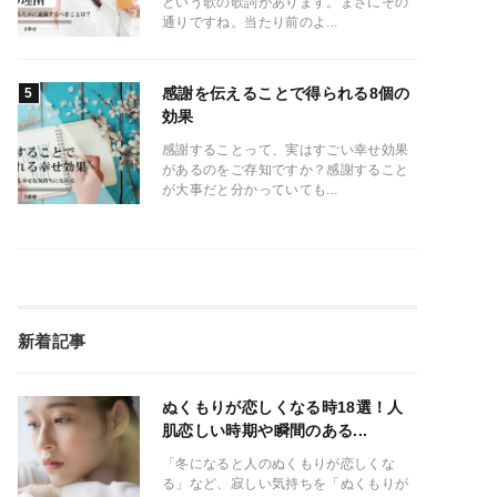
という歌の歌詞があります。まさにその
通りですね。当たり前のよ...
感謝を伝えることで得られる8個の
効果
感謝することって、実はすごい幸せ効果
があるのをご存知ですか？感謝すること
が大事だと分かっていても...
新着記事
ぬくもりが恋しくなる時18選！人
肌恋しい時期や瞬間のある...
「冬になると人のぬくもりが恋しくな
る」など、寂しい気持ちを「ぬくもりが