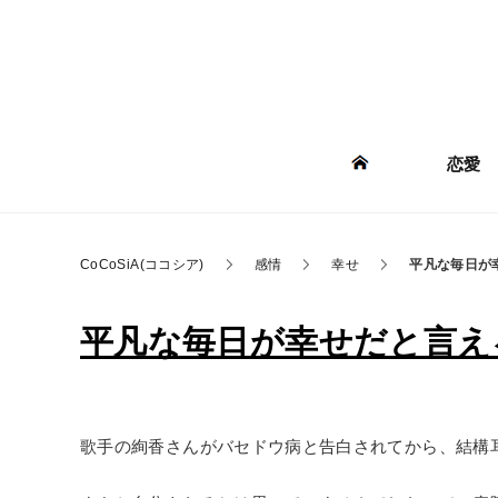
恋愛
CoCoSiA(ココシア)
感情
幸せ
平凡な毎日が
平凡な毎日が幸せだと言える7
歌手の絢香さんがバセドウ病と告白されてから、結構