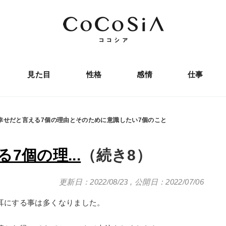
見た目
性格
感情
仕事
幸せだと言える7個の理由とそのために意識したい7個のこと
個の理...
（続き8）
更新日：2022/08/23
,
公開日：2022/07/06
耳にする事は多くなりました。