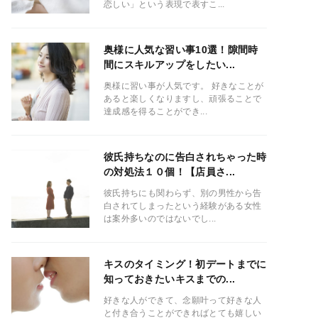
恋しい」という表現で表すこ...
奥様に人気な習い事10選！隙間時
間にスキルアップをしたい...
奥様に習い事が人気です。 好きなことが
あると楽しくなりますし、頑張ることで
達成感を得ることができ...
彼氏持ちなのに告白されちゃった時
の対処法１０個！【店員さ...
彼氏持ちにも関わらず、別の男性から告
白されてしまったという経験がある女性
は案外多いのではないでし...
キスのタイミング！初デートまでに
知っておきたいキスまでの...
好きな人ができて、念願叶って好きな人
と付き合うことができればとても嬉しい