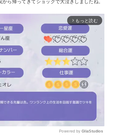
院から帰ってきてショックで大泣きしましたね。
もっと読む
arrow_forward_ios
Powered by 
GliaStudios