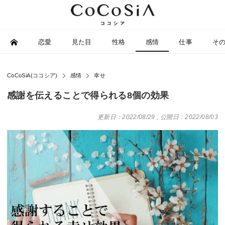
恋愛
見た目
性格
感情
仕事
そ
CoCoSiA(ココシア)
感情
幸せ
感謝を伝えることで得られる8個の効果
更新日：2022/08/29
,
公開日：2022/08/03