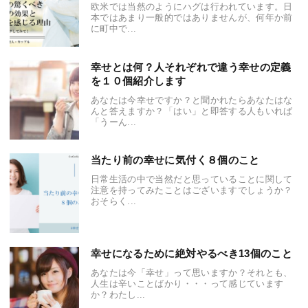
欧米では当然のようにハグは行われています。日
本ではあまり一般的ではありませんが、何年か前
に町中で...
幸せとは何？人それぞれで違う幸せの定義
を１０個紹介します
あなたは今幸せですか？と聞かれたらあなたはな
んと答えますか？「はい」と即答する人もいれば
「うーん...
当たり前の幸せに気付く８個のこと
日常生活の中で当然だと思っていることに関して
注意を持ってみたことはございますでしょうか？
おそらく...
幸せになるために絶対やるべき13個のこと
あなたは今「幸せ」って思いますか？それとも、
人生は辛いことばかり・・・って感じています
か？わたし...