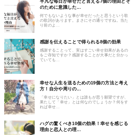
平凡な毎日が幸せだと言える7個の理由とそ
のために意識した...
何でもないような事が幸せだったと思うという歌
の歌詞があります。まさにその通りですね。当た
り前のよ...
感謝を伝えることで得られる8個の効果
感謝することって、実はすごい幸せ効果があるの
をご存知ですか？感謝することが大事だと分かっ
ていても...
幸せな人生を送るための19個の方法と考え
方！自分や周りの...
「幸せになりたい」とは誰もが思う願望ですが、
果たして「幸せ」とは何なのでしょうか？何をす
れば幸せ...
ハグの驚くべき10個の効果！幸せを感じる
理由と恋人との理...