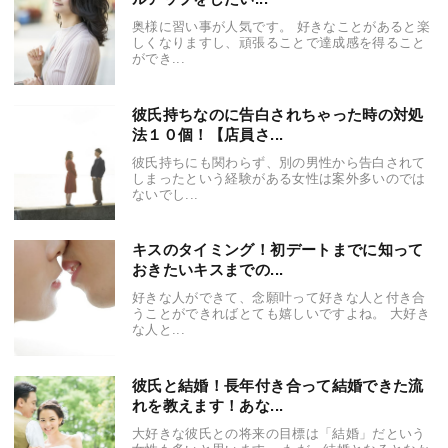
奥様に習い事が人気です。 好きなことがあると楽
しくなりますし、頑張ることで達成感を得ること
ができ...
彼氏持ちなのに告白されちゃった時の対処
法１０個！【店員さ...
彼氏持ちにも関わらず、別の男性から告白されて
しまったという経験がある女性は案外多いのでは
ないでし...
キスのタイミング！初デートまでに知って
おきたいキスまでの...
好きな人ができて、念願叶って好きな人と付き合
うことができればとても嬉しいですよね。 大好き
な人と...
彼氏と結婚！長年付き合って結婚できた流
れを教えます！あな...
大好きな彼氏との将来の目標は「結婚」だという