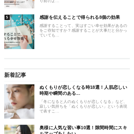
り前のよ...
感謝を伝えることで得られる8個の効果
感謝することって、実はすごい幸せ効果があるの
をご存知ですか？感謝することが大事だと分かっ
ていても...
新着記事
ぬくもりが恋しくなる時18選！人肌恋しい
時期や瞬間のある...
「冬になると人のぬくもりが恋しくなる」など、
寂しい気持ちを「ぬくもりが恋しい」という表現
で表すこ...
奥様に人気な習い事10選！隙間時間にスキ
ルアップをしたい...