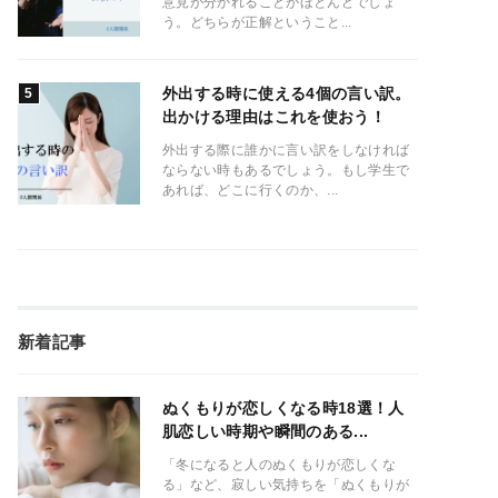
意見が分かれることがほとんどでしょ
う。どちらが正解ということ...
外出する時に使える4個の言い訳。
出かける理由はこれを使おう！
外出する際に誰かに言い訳をしなければ
ならない時もあるでしょう。もし学生で
あれば、どこに行くのか、...
新着記事
ぬくもりが恋しくなる時18選！人
肌恋しい時期や瞬間のある...
「冬になると人のぬくもりが恋しくな
る」など、寂しい気持ちを「ぬくもりが