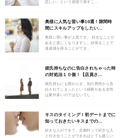
恋しい」という表現で表すこ...
奥様に人気な習い事10選！隙間時
間にスキルアップをしたい...
奥様に習い事が人気です。 好きなことが
あると楽しくなりますし、頑張ることで
達成感を得ることができ...
彼氏持ちなのに告白されちゃった時
の対処法１０個！【店員さ...
彼氏持ちにも関わらず、別の男性から告
白されてしまったという経験がある女性
は案外多いのではないでし...
キスのタイミング！初デートまでに
知っておきたいキスまでの...
好きな人ができて、念願叶って好きな人
と付き合うことができればとても嬉しい