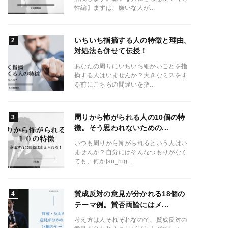
性編】まずは、嫌いな人が...
いちいち指摘する人の特徴と理由。
対処法も併せて伝授！
あなたの周りにいちいち細かいことを指
摘する人はいませんか？大きなミスをす
る前にこちらの間違いを指...
周りから怖がられる人の10個の特
徴。そう思われないための...
いつも周りから怖がられるという人はい
ませんか？自分にはそんなつもりがなく
ても、何か[su_hig...
賛成反対の意見が分かれる18個の
テーマ例。賛否両論にはメ...
考え方は人それぞれなので、賛成反対の