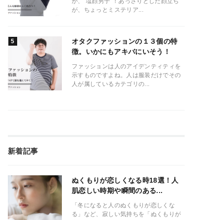
が、”塩顔男子”！あっさりとした顔立ち
が、ちょっとミステリア...
オタクファッションの１３個の特
徴。いかにもアキバにいそう！
ファッションは人のアイデンティティを
示すものですよね。人は服装だけでその
人が属しているカテゴリの...
新着記事
ぬくもりが恋しくなる時18選！人
肌恋しい時期や瞬間のある...
「冬になると人のぬくもりが恋しくな
る」など、寂しい気持ちを「ぬくもりが