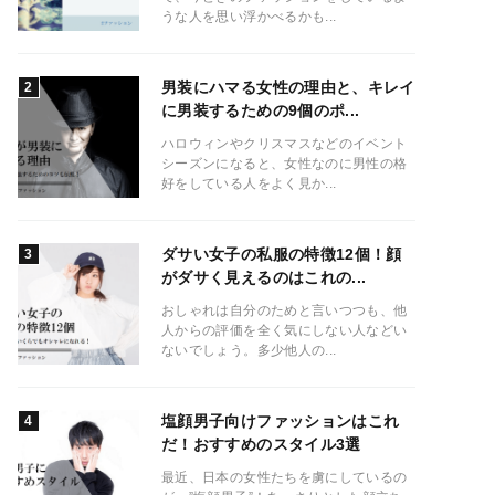
うな人を思い浮かべるかも...
男装にハマる女性の理由と、キレイ
に男装するための9個のポ...
ハロウィンやクリスマスなどのイベント
シーズンになると、女性なのに男性の格
好をしている人をよく見か...
ダサい女子の私服の特徴12個！顔
がダサく見えるのはこれの...
おしゃれは自分のためと言いつつも、他
人からの評価を全く気にしない人などい
ないでしょう。多少他人の...
塩顔男子向けファッションはこれ
だ！おすすめのスタイル3選
最近、日本の女性たちを虜にしているの