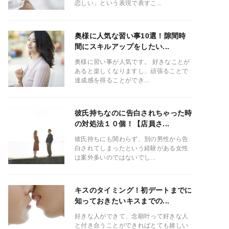
恋しい」という表現で表すこ...
奥様に人気な習い事10選！隙間時
間にスキルアップをしたい...
奥様に習い事が人気です。 好きなことが
あると楽しくなりますし、頑張ることで
達成感を得ることができ...
彼氏持ちなのに告白されちゃった時
の対処法１０個！【店員さ...
彼氏持ちにも関わらず、別の男性から告
白されてしまったという経験がある女性
は案外多いのではないでし...
キスのタイミング！初デートまでに
知っておきたいキスまでの...
好きな人ができて、念願叶って好きな人
と付き合うことができればとても嬉しい