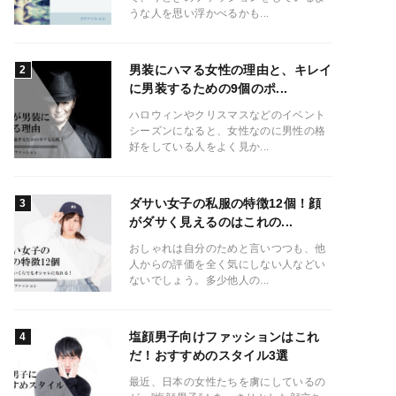
うな人を思い浮かべるかも...
男装にハマる女性の理由と、キレイ
に男装するための9個のポ...
ハロウィンやクリスマスなどのイベント
シーズンになると、女性なのに男性の格
好をしている人をよく見か...
ダサい女子の私服の特徴12個！顔
がダサく見えるのはこれの...
おしゃれは自分のためと言いつつも、他
人からの評価を全く気にしない人などい
ないでしょう。多少他人の...
塩顔男子向けファッションはこれ
だ！おすすめのスタイル3選
最近、日本の女性たちを虜にしているの