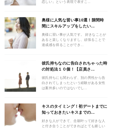
恋しい」という表現で表すこ...
奥様に人気な習い事10選！隙間時
間にスキルアップをしたい...
奥様に習い事が人気です。 好きなことが
あると楽しくなりますし、頑張ることで
達成感を得ることができ...
彼氏持ちなのに告白されちゃった時
の対処法１０個！【店員さ...
彼氏持ちにも関わらず、別の男性から告
白されてしまったという経験がある女性
は案外多いのではないでし...
キスのタイミング！初デートまでに
知っておきたいキスまでの...
好きな人ができて、念願叶って好きな人
と付き合うことができればとても嬉しい