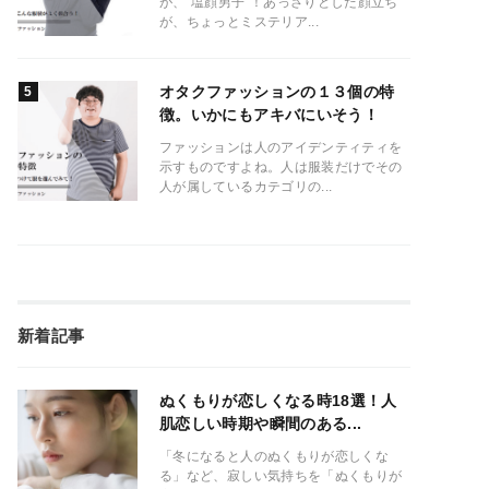
が、”塩顔男子”！あっさりとした顔立ち
が、ちょっとミステリア...
オタクファッションの１３個の特
徴。いかにもアキバにいそう！
ファッションは人のアイデンティティを
示すものですよね。人は服装だけでその
人が属しているカテゴリの...
新着記事
ぬくもりが恋しくなる時18選！人
肌恋しい時期や瞬間のある...
「冬になると人のぬくもりが恋しくな
る」など、寂しい気持ちを「ぬくもりが