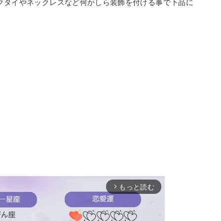
クタイやネックレスなど何かしら装飾を付ける事で下品に
もっと読む
arrow_forward_ios