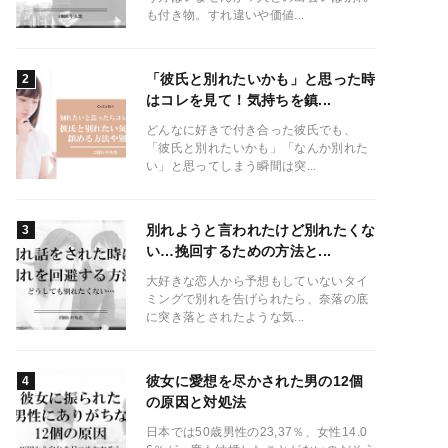
も付き物。すれ違いや価値...
「彼氏と別れたいかも」と思った時
はコレを見て！気持ちを鎮...
どんなに好きで付き合った彼氏でも、
「彼氏と別れたいかも」「なんか別れた
い」と思ってしまう瞬間は突...
別れようと言われたけど別れたくな
い…挽回するための方法と...
大好きな恋人から予想もしていないタイ
ミングで別れを告げられたら、奈落の底
に突き落とされたような気...
彼女に愛想を尽かされた男の12個
の原因と対処法
日本では50歳男性の23,37％、女性14.0