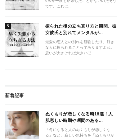
6％が一度も結婚したことがないのだそう
です。これは...
振られた後の立ち直り方と期間。彼
女彼氏と別れてメンタルが...
最愛の恋人との別れを経験したり、好き
な人に振られることってありますよね。
思いが大きければ大きいほ...
新着記事
ぬくもりが恋しくなる時18選！人
肌恋しい時期や瞬間のある...
「冬になると人のぬくもりが恋しくな
る」など、寂しい気持ちを「ぬくもりが