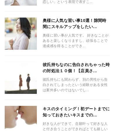
恋しい」という表現で表すこ...
奥様に人気な習い事10選！隙間時
間にスキルアップをしたい...
奥様に習い事が人気です。 好きなことが
あると楽しくなりますし、頑張ることで
達成感を得ることができ...
彼氏持ちなのに告白されちゃった時
の対処法１０個！【店員さ...
彼氏持ちにも関わらず、別の男性から告
白されてしまったという経験がある女性
は案外多いのではないでし...
キスのタイミング！初デートまでに
知っておきたいキスまでの...
好きな人ができて、念願叶って好きな人
と付き合うことができればとても嬉しい