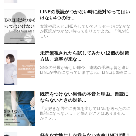
LINEの既読がつかない時に絶対やってはい
けない4つの行...
友達や恋人とLINEをしていてメッセージになかな
か既読がつかない時ってありますよね。「何か忙
しい...
未読無視されたら試してみたい12個の対策
方法。返事が来な...
SNSの発展が著しい昨今、連絡の手段は昔と違い
LINEが中心になっていますよね。LINEは気軽に...
既読をつけない男性の本音と理由。既読に
ならないときの対処...
「大好きな男性に勇気を出してLINEを送ったのに
既読にならない…」と悩んだことはありません
か？メ...
好きな女性にしか送らない本命LINE12選！