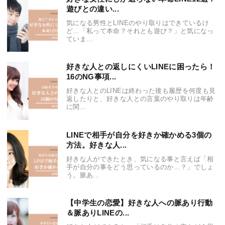
遊びとの違い...
気になる男性とLINEのやり取りはできているけ
ど…「私って本命？それとも遊び？」と気になっ
ていま...
好きな人との返しにくいLINEに困ったら！
16のNG事項...
好きな人とのLINEは終わった後も履歴を何度も見
返したりと、好きな人との言葉のやり取りは年齢
に関...
LINEで相手が自分を好きか確かめる3個の
方法。好きな人...
好きな人ができたとき、気になる事と言えば「相
手が自分の事をどう思っているのか…？」でしょ
う。脈あ...
【中学生の恋愛】好きな人への脈あり行動
＆脈ありLINEの...