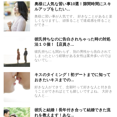
奥様に人気な習い事10選！隙間時間にスキ
ルアップをしたい...
奥様に習い事が人気です。 好きなことがあると楽
しくなりますし、頑張ることで達成感を得ること
ができ...
彼氏持ちなのに告白されちゃった時の対処
法１０個！【店員さ...
彼氏持ちにも関わらず、別の男性から告白されて
しまったという経験がある女性は案外多いのでは
ないでし...
キスのタイミング！初デートまでに知って
おきたいキスまでの...
好きな人ができて、念願叶って好きな人と付き合
うことができればとても嬉しいですよね。 大好き
な人と...
彼氏と結婚！長年付き合って結婚できた流
れを教えます！あな...