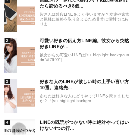
たら諦めるべき8個...
皆さんは普段LINEをよく使いますか？友達や家族
と気軽に連絡を取り合えるため非常に便利ではあ
りま...
可愛い好きの伝え方LINE編。彼女から突然
好きLINEが...
彼女からの可愛いLINEは[su_highlight backgroun
d="#f7ff99"]...
好きな人のLINEが欲しい時の上手い言い方
10選。連絡先...
あなたは好きな人にどうやってLINEを聞きました
か？「[su_highlight backgro...
LINEの既読がつかない時に絶対やってはい
けない4つの行...