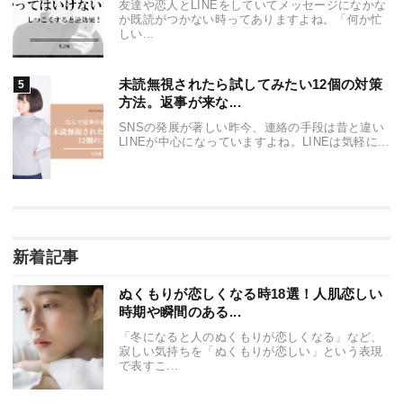
友達や恋人とLINEをしていてメッセージになかな
か既読がつかない時ってありますよね。「何か忙
しい...
未読無視されたら試してみたい12個の対策
方法。返事が来な...
SNSの発展が著しい昨今、連絡の手段は昔と違い
LINEが中心になっていますよね。LINEは気軽に...
新着記事
ぬくもりが恋しくなる時18選！人肌恋しい
時期や瞬間のある...
「冬になると人のぬくもりが恋しくなる」など、
寂しい気持ちを「ぬくもりが恋しい」という表現
で表すこ...