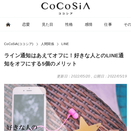
恋愛
見た目
性格
感情
仕事
そ
CoCoSiA(ココシア)
人間関係
LINE
ライン通知はあえてオフに！好きな人とのLINE通
知をオフにする5個のメリット
更新日：2022/05/20
,
公開日：2022/05/19