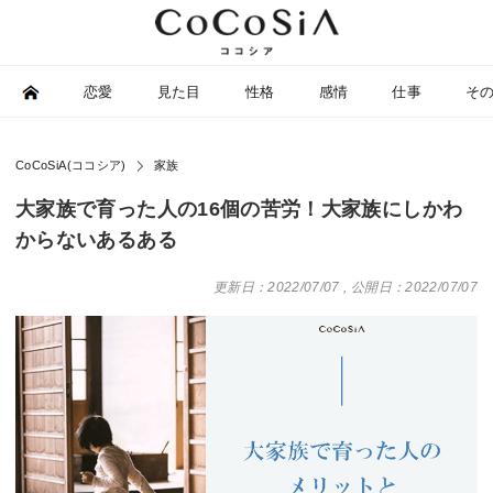
恋愛
見た目
性格
感情
仕事
そ
CoCoSiA(ココシア)
家族
大家族で育った人の16個の苦労！大家族にしかわ
からないあるある
更新日：2022/07/07
,
公開日：2022/07/07