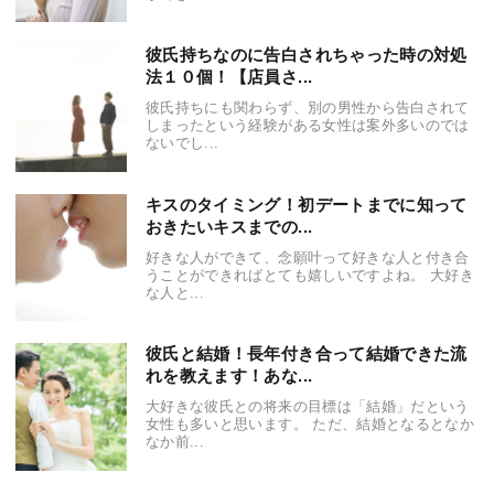
彼氏持ちなのに告白されちゃった時の対処
法１０個！【店員さ...
彼氏持ちにも関わらず、別の男性から告白されて
しまったという経験がある女性は案外多いのでは
ないでし...
キスのタイミング！初デートまでに知って
おきたいキスまでの...
好きな人ができて、念願叶って好きな人と付き合
うことができればとても嬉しいですよね。 大好き
な人と...
彼氏と結婚！長年付き合って結婚できた流
れを教えます！あな...
大好きな彼氏との将来の目標は「結婚」だという
女性も多いと思います。 ただ、結婚となるとなか
なか前...