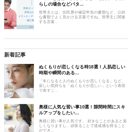
らしの場合などパタ...
世帯主とは、住民票や確定申告の書類など、公的
な書類でよく見かける言葉ですね。世帯主に関連
する言葉...
新着記事
ぬくもりが恋しくなる時18選！人肌恋しい
時期や瞬間のある...
「冬になると人のぬくもりが恋しくなる」など、
寂しい気持ちを「ぬくもりが恋しい」という表現
で表すこ...
奥様に人気な習い事10選！隙間時間にスキ
ルアップをしたい...
奥様に習い事が人気です。 好きなことがあると楽
しくなりますし、頑張ることで達成感を得ること
ができ...