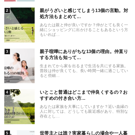
親がうざいと感じてしまう13個の言動。対
処方法もまとめて...
あなたは親と仲が良いですか？仲がとても良く一
緒にショッピングに出かけることもあるという方
もいれば...
親子喧嘩にありがちな13個の理由。仲直り
する方法も知って...
生まれてから家を出るまで生活を共にする家族。
普段は仲が良くても、長い時間一緒に過ごしてい
ると些細...
いとこと普通はどこまで仲良くするの？お
すすめの付き合い方...
あなたは家族を大事にしていますか？近い血縁の
人に対しては、どうしても親近感があり、特別な
存在とし...
世帯主とは誰？実家暮らしの場合や一人暮