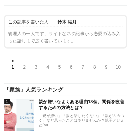
この記事を書いた人
鈴木 結月
管理人の一人です。ライトなネタ記事から恋愛の込み入
った話しまで広く書いています。
1
2
3
4
5
6
7
8
9
10
「家族」人気ランキング
親が嫌いなよくある理由18個。関係を改善
するための方法とは？
「親が嫌い」「親と話したくない」「親がムカつ
く」など思ったことはありませんか？親子といえ
ど[su...