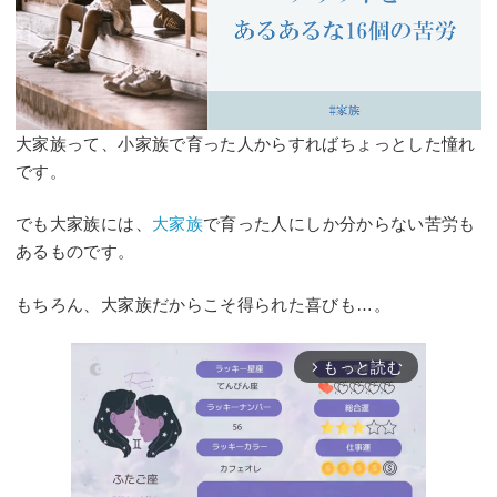
大家族って、小家族で育った人からすればちょっとした憧れ
です。
でも大家族には、
大家族
で育った人にしか分からない苦労も
あるものです。
もちろん、大家族だからこそ得られた喜びも…。
もっと読む
arrow_forward_ios