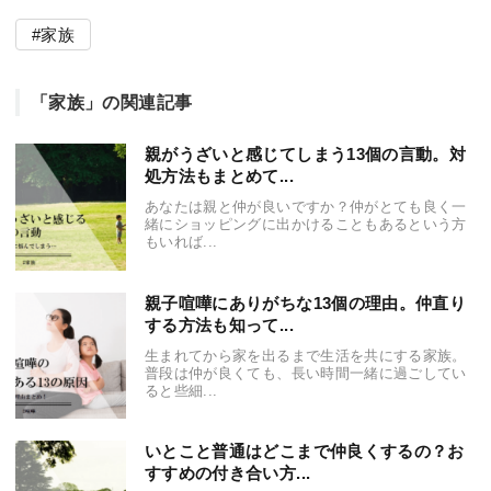
家族
「家族」の関連記事
親がうざいと感じてしまう13個の言動。対
処方法もまとめて...
あなたは親と仲が良いですか？仲がとても良く一
緒にショッピングに出かけることもあるという方
もいれば...
親子喧嘩にありがちな13個の理由。仲直り
する方法も知って...
生まれてから家を出るまで生活を共にする家族。
普段は仲が良くても、長い時間一緒に過ごしてい
ると些細...
いとこと普通はどこまで仲良くするの？お
すすめの付き合い方...