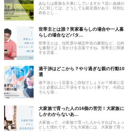
あなたは家族を大事にしていますか？近い血縁の
人に対しては、どうしても親近感があり、特別な
存在とし...
世帯主とは誰？実家暮らしの場合や一人暮
らしの場合などパタ...
世帯主とは、住民票や確定申告の書類など、公的
な書類でよく見かける言葉ですね。世帯主に関連
する言葉...
過干渉はどこから？やり過ぎな親の行動10
選
過干渉という言葉をご存知でしょうか？簡単に言
うと必要以上に干渉をするという事です。今回は
そんな過...
大家族で育った人の16個の苦労！大家族に
しかわからないあ...
大家族って、小家族で育った人からすればちょっ
とした憧れです。でも大家族には、大家族で育っ