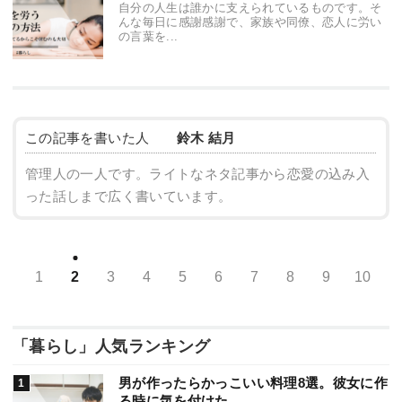
自分の人生は誰かに支えられているものです。そ
んな毎日に感謝感謝で、家族や同僚、恋人に労い
の言葉を...
この記事を書いた人
鈴木 結月
管理人の一人です。ライトなネタ記事から恋愛の込み入
った話しまで広く書いています。
1
2
3
4
5
6
7
8
9
10
「暮らし」人気ランキング
男が作ったらかっこいい料理8選。彼女に作
る時に気を付けた...