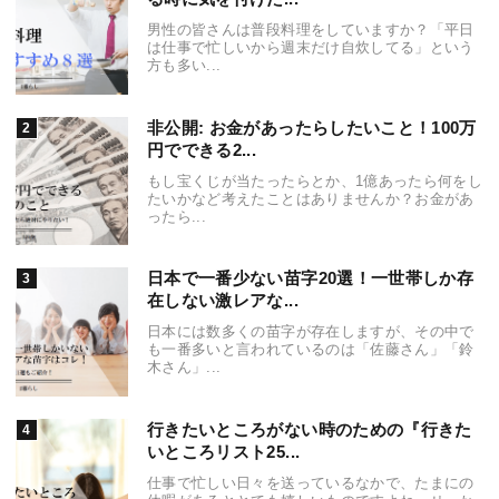
男性の皆さんは普段料理をしていますか？「平日
は仕事で忙しいから週末だけ自炊してる」という
方も多い...
非公開: お金があったらしたいこと！100万
円でできる2...
もし宝くじが当たったらとか、1億あったら何をし
たいかなど考えたことはありませんか？お金があ
ったら...
日本で一番少ない苗字20選！一世帯しか存
在しない激レアな...
日本には数多くの苗字が存在しますが、その中で
も一番多いと言われているのは「佐藤さん」「鈴
木さん」...
行きたいところがない時のための『行きた
いところリスト25...
仕事で忙しい日々を送っているなかで、たまにの