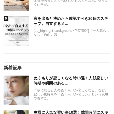
休暇があるととても嬉しいものですよね。せっか
く仕事が...
家を出ると決めたら確認すべき20個のステ
ップ。自立するメ...
[su_highlight background="#f7ff99"]「一人暮らし
をして自由に暮...
新着記事
ぬくもりが恋しくなる時18選！人肌恋しい
時期や瞬間のある...
「冬になると人のぬくもりが恋しくなる」など、
寂しい気持ちを「ぬくもりが恋しい」という表現
で表すこ...
奥様に人気な習い事10選！隙間時間にスキ