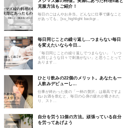
メシマズ嫁の特徴。実際にあった料理5選と
克服方法もご紹介！
毎日のごはんやお弁当。どんなに仕事で嫌なこと
があっても、[su_highlight backgr...
毎日同じことの繰り返し…つまらない毎日
を変えたいなら今日...
「毎日同じことの繰り返しでつまらない」「いつ
も同じような日々で刺激がない」と思うことって
あります...
ひとり飲みの22個のメリット。あなたも一
人飲みデビューし...
仕事が終わった後の「一杯の贅沢」は最高ですよ
ね♪お酒を飲むと、毎日の心身の疲れが癒された
り、スト...
自分を労う11個の方法。頑張っている自分
を労ってあげよう