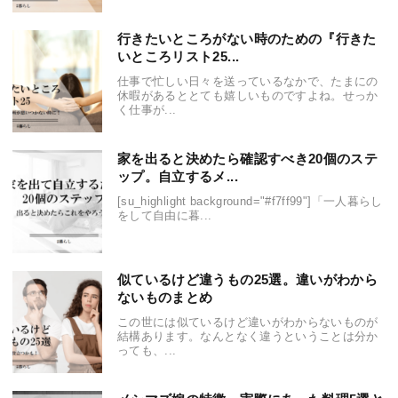
行きたいところがない時のための『行きた
いところリスト25...
仕事で忙しい日々を送っているなかで、たまにの
休暇があるととても嬉しいものですよね。せっか
く仕事が...
家を出ると決めたら確認すべき20個のステ
ップ。自立するメ...
[su_highlight background="#f7ff99"]「一人暮らし
をして自由に暮...
似ているけど違うもの25選。違いがわから
ないものまとめ
この世には似ているけど違いがわからないものが
結構あります。なんとなく違うということは分か
っても、...