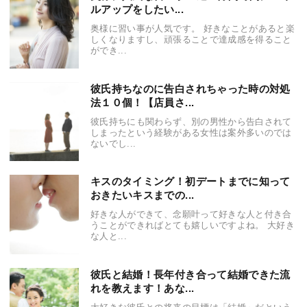
ルアップをしたい...
奥様に習い事が人気です。 好きなことがあると楽
しくなりますし、頑張ることで達成感を得ること
ができ...
彼氏持ちなのに告白されちゃった時の対処
法１０個！【店員さ...
彼氏持ちにも関わらず、別の男性から告白されて
しまったという経験がある女性は案外多いのでは
ないでし...
キスのタイミング！初デートまでに知って
おきたいキスまでの...
好きな人ができて、念願叶って好きな人と付き合
うことができればとても嬉しいですよね。 大好き
な人と...
彼氏と結婚！長年付き合って結婚できた流
れを教えます！あな...