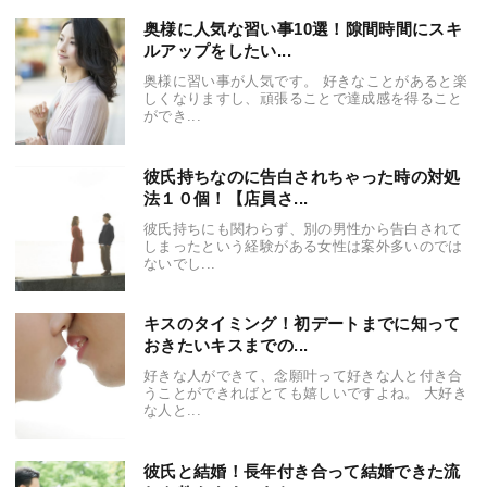
奥様に人気な習い事10選！隙間時間にスキ
ルアップをしたい...
奥様に習い事が人気です。 好きなことがあると楽
しくなりますし、頑張ることで達成感を得ること
ができ...
彼氏持ちなのに告白されちゃった時の対処
法１０個！【店員さ...
彼氏持ちにも関わらず、別の男性から告白されて
しまったという経験がある女性は案外多いのでは
ないでし...
キスのタイミング！初デートまでに知って
おきたいキスまでの...
好きな人ができて、念願叶って好きな人と付き合
うことができればとても嬉しいですよね。 大好き
な人と...
彼氏と結婚！長年付き合って結婚できた流