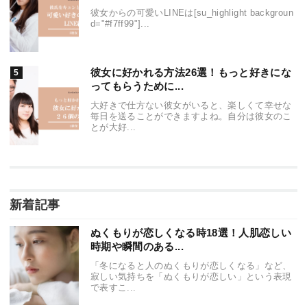
彼女からの可愛いLINEは[su_highlight backgroun
d="#f7ff99"]...
彼女に好かれる方法26選！もっと好きにな
ってもらうために...
大好きで仕方ない彼女がいると、楽しくて幸せな
毎日を送ることができますよね。自分は彼女のこ
とが大好...
新着記事
ぬくもりが恋しくなる時18選！人肌恋しい
時期や瞬間のある...
「冬になると人のぬくもりが恋しくなる」など、
寂しい気持ちを「ぬくもりが恋しい」という表現
で表すこ...