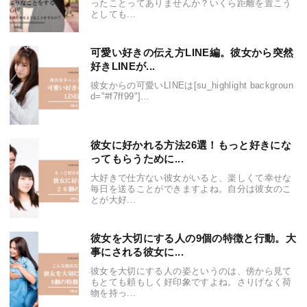
ったことってありませんか？いくら距離を置こう
としても...
可愛い好きの伝え方LINE編。彼女から突然
好きLINEが...
彼女からの可愛いLINEは[su_highlight backgroun
d="#f7ff99"]...
彼女に好かれる方法26選！もっと好きにな
ってもらうために...
大好きで仕方ない彼女がいると、楽しくて幸せな
毎日を送ることができますよね。自分は彼女のこ
とが大好...
彼女を大切にする人の9個の特徴と行動。大
事にされる彼女に...
彼女を大切にする人の姿というのは、傍から見て
もとても頼もしく好印象ですよね。さりげなく荷
物を持っ...