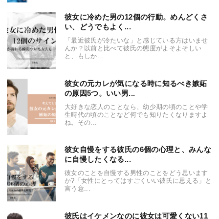
彼女に冷めた男の12個の行動。めんどくさ
い、どうでもよく...
「最近彼氏が冷たいな」と感じている方はいませ
んか？以前と比べて彼氏の態度がよそよそしい
と、もしか...
彼女の元カレが気になる時に知るべき嫉妬
の原因5つ。いい男...
大好きな恋人のことなら、幼少期の頃のことや学
生時代の頃のことなど何でも知りたくなりますよ
ね。その...
彼女自慢をする彼氏の6個の心理と、みんな
に自慢したくなる...
彼女のことを自慢する男性のことをどう思います
か?「女性にとってはすごくいい彼氏に思える」と
言う意...
彼氏はイケメンなのに彼女は可愛くない11