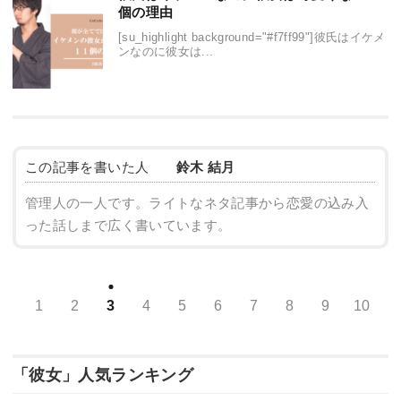
個の理由
[su_highlight background="#f7ff99"]彼氏はイケメ
ンなのに彼女は...
この記事を書いた人
鈴木 結月
管理人の一人です。ライトなネタ記事から恋愛の込み入
った話しまで広く書いています。
1
2
3
4
5
6
7
8
9
10
「彼女」人気ランキング