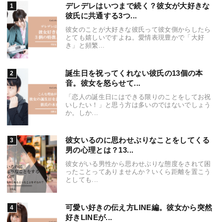
デレデレはいつまで続く？彼女が大好きな
彼氏に共通する3つ...
彼女のことが大好きな彼氏って彼女側からしたら
とても嬉しいですよね。愛情表現豊かで「大好
き」と頻繁...
誕生日を祝ってくれない彼氏の13個の本
音。彼女を怒らせて...
「恋人の誕生日にはできる限りのことをしてお祝
いしたい！」と思う方は多いのではないでしょう
か。しか...
彼女いるのに思わせぶりなことをしてくる
男の心理とは？13...
彼女がいる男性から思わせぶりな態度をされて困
ったことってありませんか？いくら距離を置こう
としても...
可愛い好きの伝え方LINE編。彼女から突然
好きLINEが...