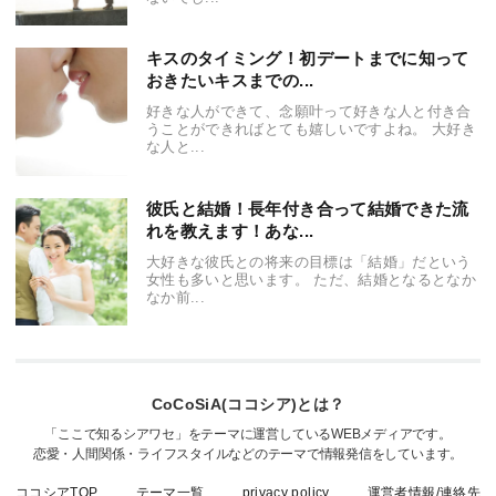
キスのタイミング！初デートまでに知って
おきたいキスまでの...
好きな人ができて、念願叶って好きな人と付き合
うことができればとても嬉しいですよね。 大好き
な人と...
彼氏と結婚！長年付き合って結婚できた流
れを教えます！あな...
大好きな彼氏との将来の目標は「結婚」だという
女性も多いと思います。 ただ、結婚となるとなか
なか前...
CoCoSiA(ココシア)とは？
「ここで知るシアワセ」をテーマに運営しているWEBメディアです。
恋愛・人間関係・ライフスタイルなどのテーマで情報発信をしています。
ココシアTOP
テーマ一覧
privacy policy
運営者情報/連絡先