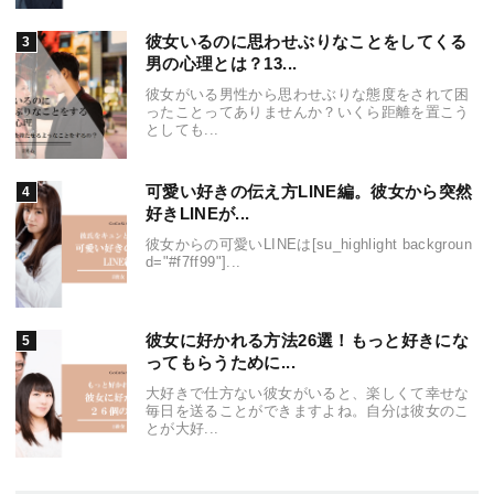
彼女いるのに思わせぶりなことをしてくる
男の心理とは？13...
彼女がいる男性から思わせぶりな態度をされて困
ったことってありませんか？いくら距離を置こう
としても...
可愛い好きの伝え方LINE編。彼女から突然
好きLINEが...
彼女からの可愛いLINEは[su_highlight backgroun
d="#f7ff99"]...
彼女に好かれる方法26選！もっと好きにな
ってもらうために...
大好きで仕方ない彼女がいると、楽しくて幸せな
毎日を送ることができますよね。自分は彼女のこ
とが大好...