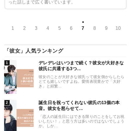
った話しまで広く書いています。
1
2
3
4
5
6
7
8
9
10
「彼女」人気ランキング
デレデレはいつまで続く？彼女が大好きな
彼氏に共通する3つ...
彼女のことが大好きな彼氏って彼女側からしたら
とても嬉しいですよね。愛情表現豊かで「大好
き」と頻繁...
誕生日を祝ってくれない彼氏の13個の本
音。彼女を怒らせて...
「恋人の誕生日にはできる限りのことをしてお祝
いしたい！」と思う方は多いのではないでしょう
か。しか...