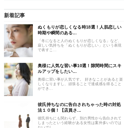
新着記事
ぬくもりが恋しくなる時18選！人肌恋しい
時期や瞬間のある...
「冬になると人のぬくもりが恋しくなる」など、
寂しい気持ちを「ぬくもりが恋しい」という表現
で表すこ...
奥様に人気な習い事10選！隙間時間にスキ
ルアップをしたい...
奥様に習い事が人気です。 好きなことがあると楽
しくなりますし、頑張ることで達成感を得ること
ができ...
彼氏持ちなのに告白されちゃった時の対処
法１０個！【店員さ...
彼氏持ちにも関わらず、別の男性から告白されて
しまったという経験がある女性は案外多いのでは
ないでし...