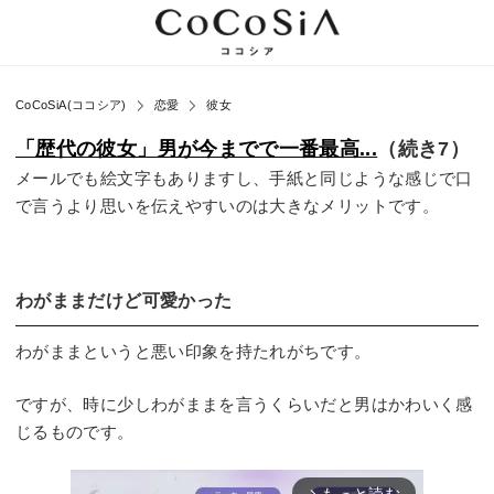
CoCoSiA(ココシア)
恋愛
彼女
「歴代の彼女」男が今までで一番最高...
（続き7）
メールでも絵文字もありますし、手紙と同じような感じで口
で言うより思いを伝えやすいのは大きなメリットです。
わがままだけど可愛かった
わがままというと悪い印象を持たれがちです。
ですが、時に少しわがままを言うくらいだと男はかわいく感
じるものです。
arrow_forward_ios