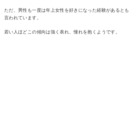
ただ、男性も一度は年上女性を好きになった経験があるとも
言われています。
若い人ほどこの傾向は強く表れ、憧れを抱くようです。