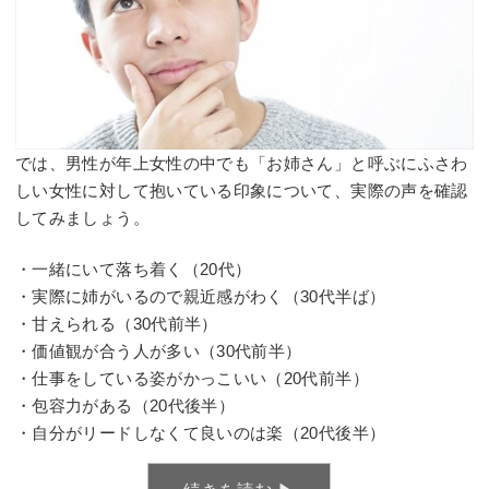
では、男性が年上女性の中でも「お姉さん」と呼ぶにふさわ
しい女性に対して抱いている印象について、実際の声を確認
してみましょう。
・一緒にいて落ち着く（20代）
・実際に姉がいるので親近感がわく（30代半ば）
・甘えられる（30代前半）
・価値観が合う人が多い（30代前半）
・仕事をしている姿がかっこいい（20代前半）
・包容力がある（20代後半）
・自分がリードしなくて良いのは楽（20代後半）