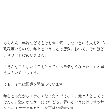
もちろん、年齢などそもそも全く気にしないという人も2～3
割程度いるので、年上ということは恋愛において、それほど
デメリットはありません。
「そんなことない！年をとってからモテなくなった！」と思
う人もいるでしょう。
でも、それは認識を間違っています。
年をとったからモテなくなったのではなく、元々人としては
そんなに魅力がなかったけれども、若いというだけでオッサ
ンからチヤホヤされた、が正確な認識です。