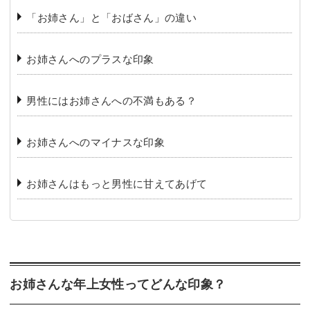
️「お姉さん」と「おばさん」の違い
️お姉さんへのプラスな印象
️男性にはお姉さんへの不満もある？
️お姉さんへのマイナスな印象
️お姉さんはもっと男性に甘えてあげて
️お姉さんな年上女性ってどんな印象？