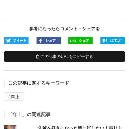
参考になったらコメント・シェアを
この記事のURLをコピーする
この記事に関するキーワード
年上
「年上」の関連記事
先輩を好きになった時に試したい！振り向