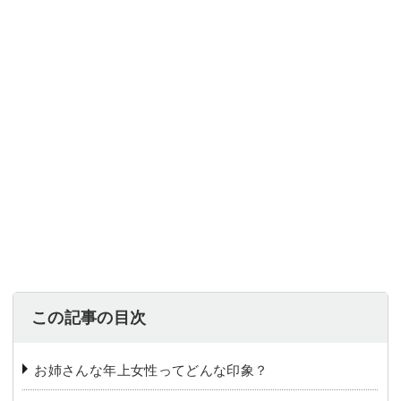
この記事の目次
️お姉さんな年上女性ってどんな印象？