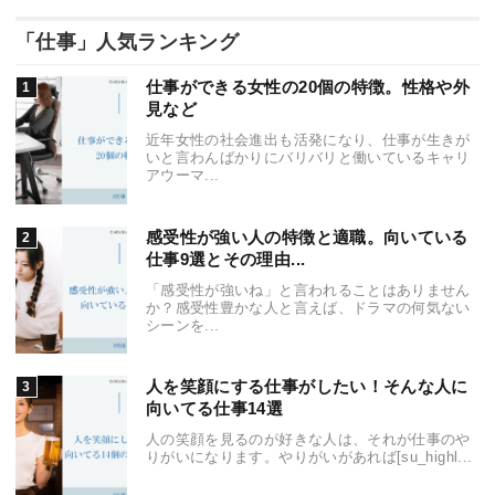
「仕事」人気ランキング
仕事ができる女性の20個の特徴。性格や外
見など
近年女性の社会進出も活発になり、仕事が生きが
いと言わんばかりにバリバリと働いているキャリ
アウーマ...
感受性が強い人の特徴と適職。向いている
仕事9選とその理由...
「感受性が強いね」と言われることはありません
か？感受性豊かな人と言えば、ドラマの何気ない
シーンを...
人を笑顔にする仕事がしたい！そんな人に
向いてる仕事14選
人の笑顔を見るのが好きな人は、それが仕事のや
りがいになります。やりがいがあれば[su_highl...