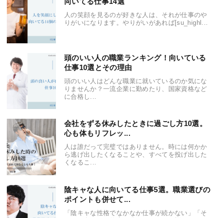
向いてる仕事14選
人の笑顔を見るのが好きな人は、それが仕事のや
りがいになります。やりがいがあれば[su_highl...
頭のいい人の職業ランキング！向いている
仕事10選とその理由
頭のいい人はどんな職業に就いているのか気にな
りませんか？一流企業に勤めたり、国家資格など
に合格し...
会社をずる休みしたときに過ごし方10選。
心も体もリフレッ...
人は誰だって完璧ではありません。時には何かか
ら逃げ出したくなることや、すべてを投げ出した
くなるこ...
陰キャな人に向いてる仕事5選。職業選びの
ポイントも併せて...
「陰キャな性格でなかなか仕事が続かない」「そ