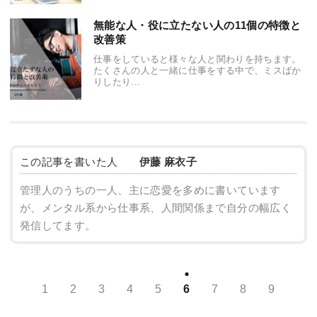
無能な人・役に立たない人の11個の特徴と
改善策
仕事をしていると様々な人と関わりを持ちます。
たくさんの人と一緒に仕事をする中で、ミスばか
りしたり...
この記事を書いた人
伊藤 麻衣子
管理人のうちの一人、主に恋愛を多めに書いています
が、メンタル系から仕事系、人間関係まで自分の幅広く
発信してます。
1
2
3
4
5
6
7
8
9