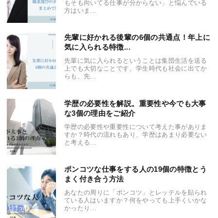
もそも向いてる仕事が分からない」と悩んでいる
方はいま...
先輩に好かれる後輩の6個の共通点！年上に
気に入られる特徴...
先輩に気に入られるということは集団生活を送る
上でも大切なことです。学生時代も社会に出てか
らも、先...
学歴の必要性を解説。重要性や今でも大事
な3個の理由をご紹介
学歴の必要性や重要性について考えた事がありま
すか？時代の流れもあり、学歴はあまり必要ない
と考える...
ポンコツな仕事をする人の19個の特徴とう
まく付き合う方法
あなたの周りに「ポンコツ」とレッテルを貼られ
ている人はいますか？何をやっても上手くいかな
かったり...