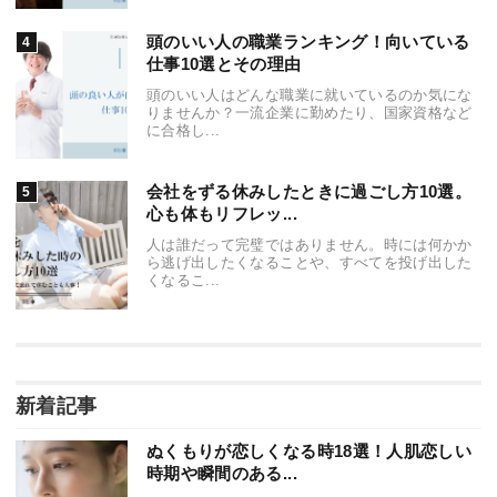
頭のいい人の職業ランキング！向いている
仕事10選とその理由
頭のいい人はどんな職業に就いているのか気にな
りませんか？一流企業に勤めたり、国家資格など
に合格し...
会社をずる休みしたときに過ごし方10選。
心も体もリフレッ...
人は誰だって完璧ではありません。時には何かか
ら逃げ出したくなることや、すべてを投げ出した
くなるこ...
新着記事
ぬくもりが恋しくなる時18選！人肌恋しい
時期や瞬間のある...