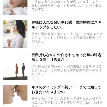
「冬になると人のぬくもりが恋しくなる」など、
寂しい気持ちを「ぬくもりが恋しい」という表現
で表すこ...
奥様に人気な習い事10選！隙間時間にスキ
ルアップをしたい...
奥様に習い事が人気です。 好きなことがあると楽
しくなりますし、頑張ることで達成感を得ること
ができ...
彼氏持ちなのに告白されちゃった時の対処
法１０個！【店員さ...
彼氏持ちにも関わらず、別の男性から告白されて
しまったという経験がある女性は案外多いのでは
ないでし...
キスのタイミング！初デートまでに知って
おきたいキスまでの...
好きな人ができて、念願叶って好きな人と付き合
うことができればとても嬉しいですよね。 大好き
な人と...