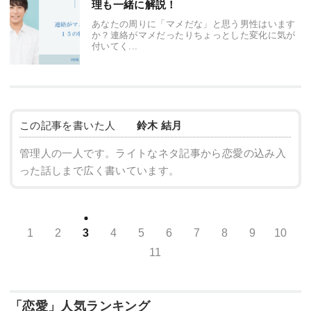
理も一緒に解説！
あなたの周りに「マメだな」と思う男性はいます
か？連絡がマメだったりちょっとした変化に気が
付いてく...
この記事を書いた人
鈴木 結月
管理人の一人です。ライトなネタ記事から恋愛の込み入
った話しまで広く書いています。
1
2
3
4
5
6
7
8
9
10
11
「恋愛」人気ランキング