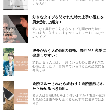
いな人が...
好きなタイプを聞かれた時の上手い返しを
男女別にご紹介！
気になる異性から好きなタイプを聞かれた時に、
どのように答えていますか？ストレートにあなた
のタイプ...
波長が合う人の8個の特徴。異性だと恋愛に
発展しやすい！
波長が合う人とは、一緒にいると心が癒されて安
心感があったり、自然体でいられるため恋愛にも
発展しや...
既読スルーされたら終わり？既読無視され
たら諦めるべき8個...
皆さんは普段LINEをよく使いますか？友達や家族
と気軽に連絡を取り合えるため非常に便利ではあ
りま...