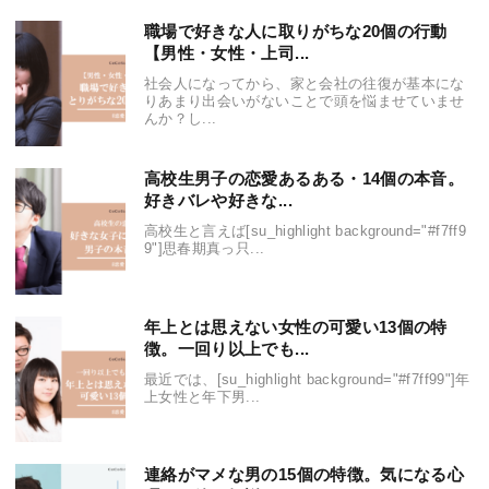
職場で好きな人に取りがちな20個の行動
【男性・女性・上司...
社会人になってから、家と会社の往復が基本にな
りあまり出会いがないことで頭を悩ませていませ
んか？し...
高校生男子の恋愛あるある・14個の本音。
好きバレや好きな...
高校生と言えば[su_highlight background="#f7ff9
9"]思春期真っ只...
年上とは思えない女性の可愛い13個の特
徴。一回り以上でも...
最近では、[su_highlight background="#f7ff99"]年
上女性と年下男...
連絡がマメな男の15個の特徴。気になる心