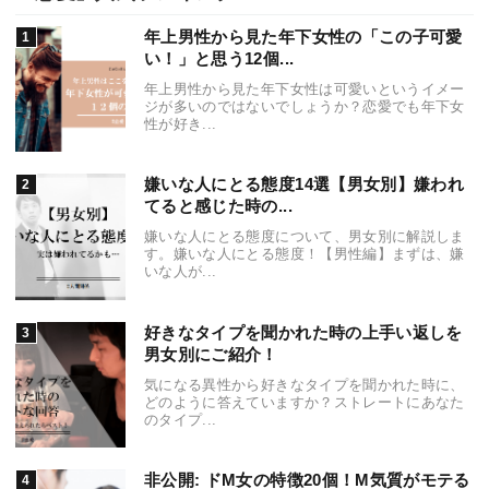
年上男性から見た年下女性の「この子可愛
い！」と思う12個...
年上男性から見た年下女性は可愛いというイメー
ジが多いのではないでしょうか？恋愛でも年下女
性が好き...
嫌いな人にとる態度14選【男女別】嫌われ
てると感じた時の...
嫌いな人にとる態度について、男女別に解説しま
す。嫌いな人にとる態度！【男性編】まずは、嫌
いな人が...
好きなタイプを聞かれた時の上手い返しを
男女別にご紹介！
気になる異性から好きなタイプを聞かれた時に、
どのように答えていますか？ストレートにあなた
のタイプ...
非公開: ドM女の特徴20個！M気質がモテる