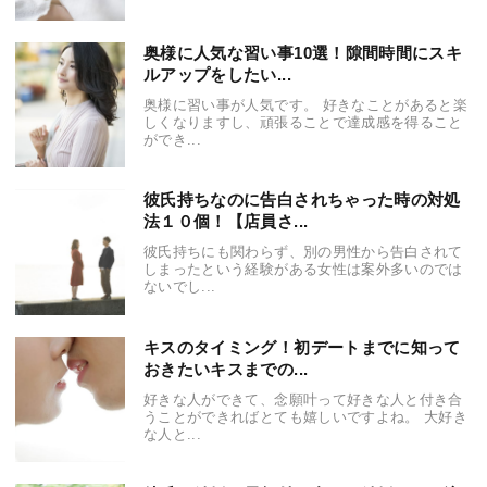
奥様に人気な習い事10選！隙間時間にスキ
ルアップをしたい...
奥様に習い事が人気です。 好きなことがあると楽
しくなりますし、頑張ることで達成感を得ること
ができ...
彼氏持ちなのに告白されちゃった時の対処
法１０個！【店員さ...
彼氏持ちにも関わらず、別の男性から告白されて
しまったという経験がある女性は案外多いのでは
ないでし...
キスのタイミング！初デートまでに知って
おきたいキスまでの...
好きな人ができて、念願叶って好きな人と付き合
うことができればとても嬉しいですよね。 大好き
な人と...