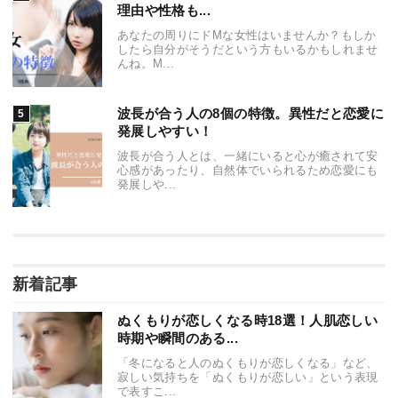
理由や性格も...
あなたの周りにドMな女性はいませんか？もしか
したら自分がそうだという方もいるかもしれませ
んね。M...
波長が合う人の8個の特徴。異性だと恋愛に
発展しやすい！
波長が合う人とは、一緒にいると心が癒されて安
心感があったり、自然体でいられるため恋愛にも
発展しや...
新着記事
ぬくもりが恋しくなる時18選！人肌恋しい
時期や瞬間のある...
「冬になると人のぬくもりが恋しくなる」など、
寂しい気持ちを「ぬくもりが恋しい」という表現
で表すこ...