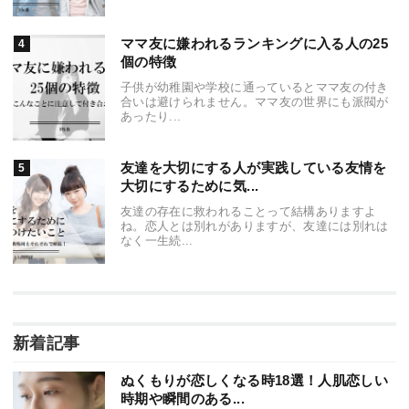
ママ友に嫌われるランキングに入る人の25
個の特徴
子供が幼稚園や学校に通っているとママ友の付き
合いは避けられません。ママ友の世界にも派閥が
あったり...
友達を大切にする人が実践している友情を
大切にするために気...
友達の存在に救われることって結構ありますよ
ね。恋人とは別れがありますが、友達には別れは
なく一生続...
新着記事
ぬくもりが恋しくなる時18選！人肌恋しい
時期や瞬間のある...