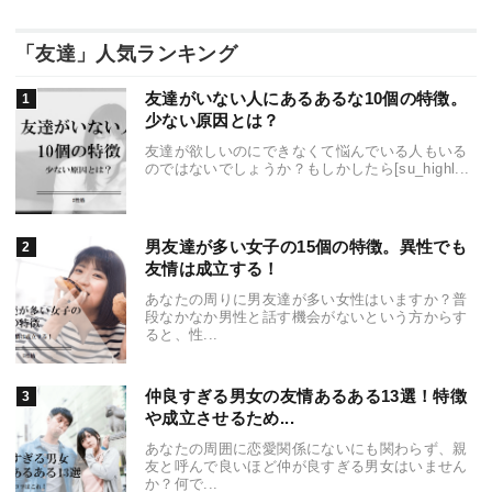
「友達」人気ランキング
友達がいない人にあるあるな10個の特徴。
少ない原因とは？
友達が欲しいのにできなくて悩んでいる人もいる
のではないでしょうか？もしかしたら[su_highl...
男友達が多い女子の15個の特徴。異性でも
友情は成立する！
あなたの周りに男友達が多い女性はいますか？普
段なかなか男性と話す機会がないという方からす
ると、性...
仲良すぎる男女の友情あるある13選！特徴
や成立させるため...
あなたの周囲に恋愛関係にないにも関わらず、親
友と呼んで良いほど仲が良すぎる男女はいません
か？何で...