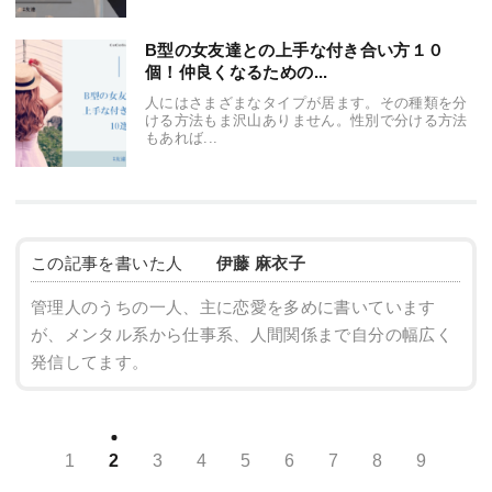
B型の女友達との上手な付き合い方１０
個！仲良くなるための...
人にはさまざまなタイプが居ます。その種類を分
ける方法もま沢山ありません。性別で分ける方法
もあれば...
この記事を書いた人
伊藤 麻衣子
管理人のうちの一人、主に恋愛を多めに書いています
が、メンタル系から仕事系、人間関係まで自分の幅広く
発信してます。
1
2
3
4
5
6
7
8
9