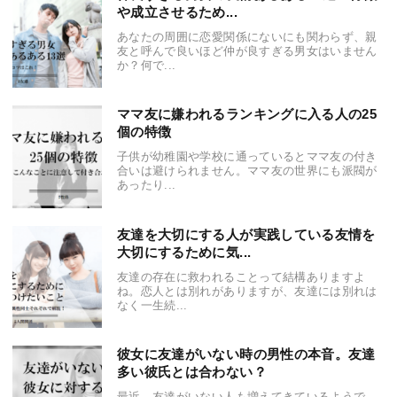
や成立させるため...
あなたの周囲に恋愛関係にないにも関わらず、親
友と呼んで良いほど仲が良すぎる男女はいません
か？何で...
ママ友に嫌われるランキングに入る人の25
個の特徴
子供が幼稚園や学校に通っているとママ友の付き
合いは避けられません。ママ友の世界にも派閥が
あったり...
友達を大切にする人が実践している友情を
大切にするために気...
友達の存在に救われることって結構ありますよ
ね。恋人とは別れがありますが、友達には別れは
なく一生続...
彼女に友達がいない時の男性の本音。友達
多い彼氏とは合わない？
最近、友達がいない人も増えてきているようで