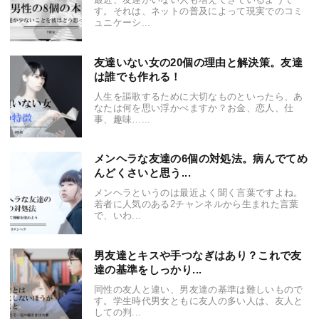
す。それは、ネットの普及によって現実でのコミ
ュニケーシ...
友達いない女の20個の理由と解決策。友達
は誰でも作れる！
人生を謳歌するために大切なものといったら、あ
なたは何を思い浮かべますか？お金、恋人、仕
事、趣味…...
メンヘラな友達の6個の対処法。病んでてめ
んどくさいと思う...
メンヘラというのは最近よく聞く言葉ですよね。
若者に人気のある2チャンネルから生まれた言葉
で、いわ...
男友達とキスや手つなぎはあり？これで友
達の基準をしっかり...
同性の友人と違い、男友達の基準は難しいもので
す。学生時代男女ともに友人の多い人は、友人と
しての判...