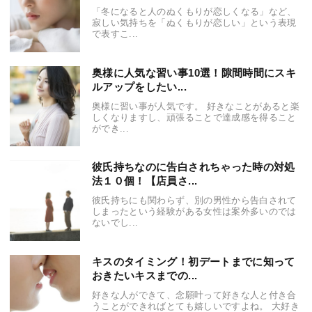
「冬になると人のぬくもりが恋しくなる」など、
寂しい気持ちを「ぬくもりが恋しい」という表現
で表すこ...
奥様に人気な習い事10選！隙間時間にスキ
ルアップをしたい...
奥様に習い事が人気です。 好きなことがあると楽
しくなりますし、頑張ることで達成感を得ること
ができ...
彼氏持ちなのに告白されちゃった時の対処
法１０個！【店員さ...
彼氏持ちにも関わらず、別の男性から告白されて
しまったという経験がある女性は案外多いのでは
ないでし...
キスのタイミング！初デートまでに知って
おきたいキスまでの...
好きな人ができて、念願叶って好きな人と付き合
うことができればとても嬉しいですよね。 大好き