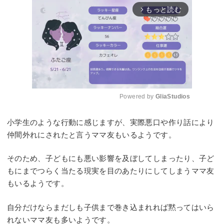
もっと読む
arrow_forward_ios
Powered by 
GliaStudios
Mute
小学生のような行動に感じますが、実際悪口や作り話により
仲間外れにされたと言うママ友もいるようです。
そのため、子どもにも悪い影響を及ぼしてしまったり、子ど
もにまでつらく当たる現実を目のあたりにしてしまうママ友
もいるようです。
自分だけならまだしも子供まで巻き込まれれば黙ってはいら
れないママ友も多いようです。