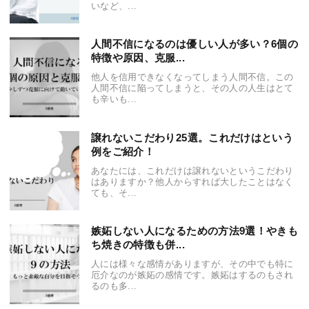
いなど、...
人間不信になるのは優しい人が多い？6個の
特徴や原因、克服...
他人を信用できなくなってしまう人間不信。この
人間不信に陥ってしまうと、その人の人生はとて
も辛いも...
譲れないこだわり25選。これだけはという
例をご紹介！
あなたには、これだけは譲れないというこだわり
はありますか？他人からすれば大したことはなく
ても、そ...
嫉妬しない人になるための方法9選！やきも
ち焼きの特徴も併...
人には様々な感情がありますが、その中でも特に
厄介なのが嫉妬の感情です。嫉妬はするのもされ
るのも多...