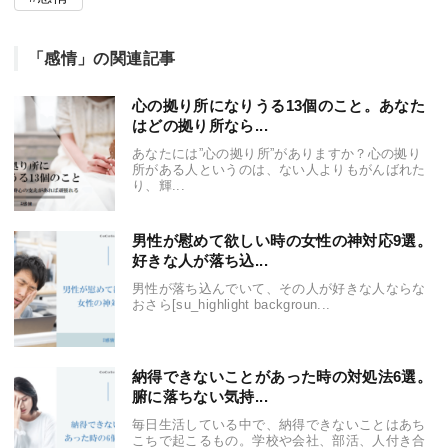
「感情」の関連記事
心の拠り所になりうる13個のこと。あなた
はどの拠り所なら...
あなたには”心の拠り所”がありますか？心の拠り
所がある人というのは、ない人よりもがんばれた
り、輝...
男性が慰めて欲しい時の女性の神対応9選。
好きな人が落ち込...
男性が落ち込んでいて、その人が好きな人ならな
おさら[su_highlight backgroun...
納得できないことがあった時の対処法6選。
腑に落ちない気持...
毎日生活している中で、納得できないことはあち
こちで起こるもの。学校や会社、部活、人付き合