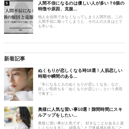
人間不信になるのは優しい人が多い？6個の
特徴や原因、克服...
他人を信用できなくなってしまう人間不信。この
人間不信に陥ってしまうと、その人の人生はとて
も辛いも...
新着記事
ぬくもりが恋しくなる時18選！人肌恋しい
時期や瞬間のある...
「冬になると人のぬくもりが恋しくなる」など、
寂しい気持ちを「ぬくもりが恋しい」という表現
で表すこ...
奥様に人気な習い事10選！隙間時間にスキ
ルアップをしたい...
奥様に習い事が人気です。 好きなことがあると楽
しくなりますし、頑張ることで達成感を得ること