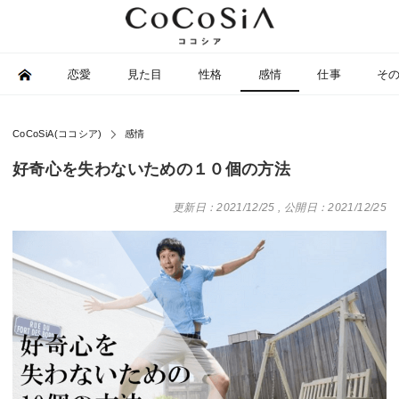
恋愛
見た目
性格
感情
仕事
そ
CoCoSiA(ココシア)
感情
好奇心を失わないための１０個の方法
更新日：2021/12/25
,
公開日：2021/12/25