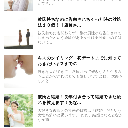
ができ...
彼氏持ちなのに告白されちゃった時の対処
法１０個！【店員さ...
彼氏持ちにも関わらず、別の男性から告白されて
しまったという経験がある女性は案外多いのでは
ないでし...
キスのタイミング！初デートまでに知って
おきたいキスまでの...
好きな人ができて、念願叶って好きな人と付き合
うことができればとても嬉しいですよね。 大好き
な人と...
彼氏と結婚！長年付き合って結婚できた流
れを教えます！あな...
大好きな彼氏との将来の目標は「結婚」だという
女性も多いと思います。 ただ、結婚となるとなか
なか前...