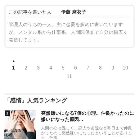
この記事を書いた人
伊藤 麻衣子
管理人のうちの一人、主に恋愛を多めに書いています
が、メンタル系から仕事系、人間関係まで自分の幅広く
発信してます。
1
2
3
4
5
6
7
8
9
10
11
「感情」人気ランキング
突然嫌いになる7個の心理。仲良かったのに
嫌いになった原因...
人間の心は難しく、恋人や友達など昨日まで仲良
かったのに突然嫌いになったということがありま
す。仕事...