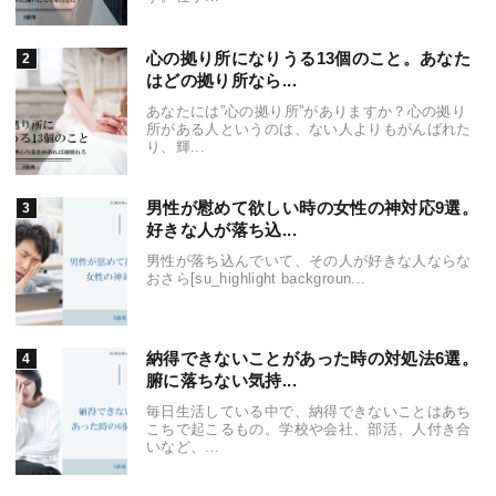
心の拠り所になりうる13個のこと。あなた
はどの拠り所なら...
あなたには”心の拠り所”がありますか？心の拠り
所がある人というのは、ない人よりもがんばれた
り、輝...
男性が慰めて欲しい時の女性の神対応9選。
好きな人が落ち込...
男性が落ち込んでいて、その人が好きな人ならな
おさら[su_highlight backgroun...
納得できないことがあった時の対処法6選。
腑に落ちない気持...
毎日生活している中で、納得できないことはあち
こちで起こるもの。学校や会社、部活、人付き合
いなど、...