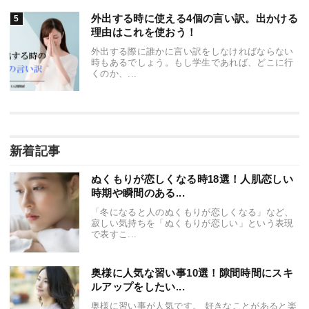
外出する時に使える4個の言い訳。出かける
理由はこれを使おう！
外出する際に誰かに言い訳をしなければならない
時もあるでしょう。もし学生であれば、どこに行
くのか、...
新着記事
ぬくもりが恋しくなる時18選！人肌恋しい
時期や瞬間のある...
「冬になると人のぬくもりが恋しくなる」など、
寂しい気持ちを「ぬくもりが恋しい」という表現
で表すこ...
奥様に人気な習い事10選！隙間時間にスキ
ルアップをしたい...
奥様に習い事が人気です。 好きなことがあると楽