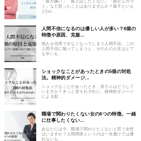
「親が嫌い」「親と話したくない」「親がムカつ
く」など思ったことはありませんか？親子といえ
ど[su...
人間不信になるのは優しい人が多い？6個の
特徴や原因、克服...
他人を信用できなくなってしまう人間不信。この
人間不信に陥ってしまうと、その人の人生はとて
も辛いも...
ショックなことがあったときの5個の対処
法。精神的ダメージ...
ショックなことがあったとき、皆さんはどうして
いますか？きっと皆それぞれに、精神的ダメージ
による影...
職場で関わりたくない女の6つの特徴。一緒
に仕事したくない...
あなたには今、職場で関わりたくないと思う女性
はいますか？人間関係というのは一生避けては通
れないも...