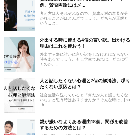
例。賛否両論にはメ...
考え方は人それぞれなので、賛成反対の意見が分
かれることがほとんどでしょう。どちらが正解と
いうこと...
外出する時に使える4個の言い訳。出かける
理由はこれを使おう！
外出する際に誰かに言い訳をしなければならない
時もあるでしょう。もし学生であれば、どこに行
くのか、...
人と話したくない心理と7個の解消法。喋り
たくない原因とは？
社会生活を送っていると「何だか人と話したくな
いな」と思う時はありませんか？そんな時は、[su
_h...
親が嫌いなよくある理由18個。関係を改善
するための方法とは？