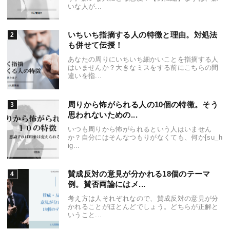
いな人が...
いちいち指摘する人の特徴と理由。対処法
も併せて伝授！
あなたの周りにいちいち細かいことを指摘する人
はいませんか？大きなミスをする前にこちらの間
違いを指...
周りから怖がられる人の10個の特徴。そう
思われないための...
いつも周りから怖がられるという人はいません
か？自分にはそんなつもりがなくても、何か[su_h
ig...
賛成反対の意見が分かれる18個のテーマ
例。賛否両論にはメ...
考え方は人それぞれなので、賛成反対の意見が分
かれることがほとんどでしょう。どちらが正解と
いうこと...