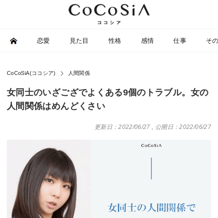
恋愛
見た目
性格
感情
仕事
そ
CoCoSiA(ココシア)
人間関係
女同士のいざござでよくある9個のトラブル。女の
人間関係はめんどくさい
更新日：2022/06/27
,
公開日：2022/06/27