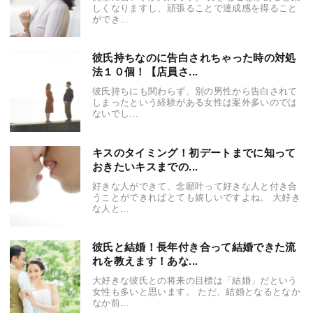
しくなりますし、頑張ることで達成感を得ること
ができ...
彼氏持ちなのに告白されちゃった時の対処
法１０個！【店員さ...
彼氏持ちにも関わらず、別の男性から告白されて
しまったという経験がある女性は案外多いのでは
ないでし...
キスのタイミング！初デートまでに知って
おきたいキスまでの...
好きな人ができて、念願叶って好きな人と付き合
うことができればとても嬉しいですよね。 大好き
な人と...
彼氏と結婚！長年付き合って結婚できた流
れを教えます！あな...
大好きな彼氏との将来の目標は「結婚」だという
女性も多いと思います。 ただ、結婚となるとなか
なか前...