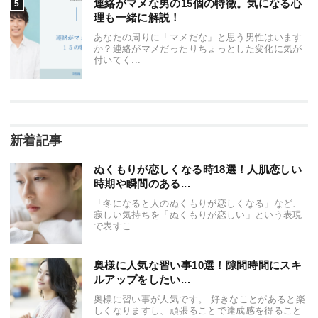
連絡がマメな男の15個の特徴。気になる心
理も一緒に解説！
あなたの周りに「マメだな」と思う男性はいます
か？連絡がマメだったりちょっとした変化に気が
付いてく...
新着記事
ぬくもりが恋しくなる時18選！人肌恋しい
時期や瞬間のある...
「冬になると人のぬくもりが恋しくなる」など、
寂しい気持ちを「ぬくもりが恋しい」という表現
で表すこ...
奥様に人気な習い事10選！隙間時間にスキ
ルアップをしたい...
奥様に習い事が人気です。 好きなことがあると楽
しくなりますし、頑張ることで達成感を得ること