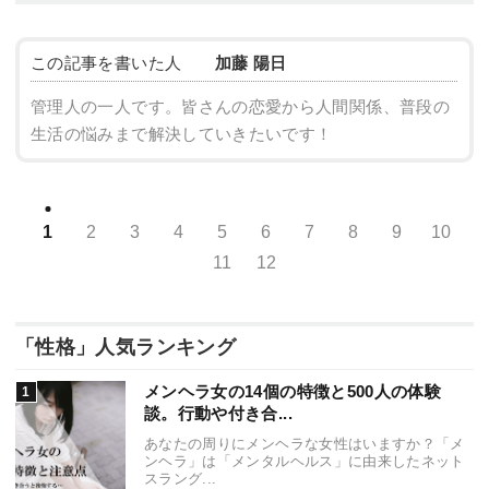
この記事を書いた人
加藤 陽日
管理人の一人です。皆さんの恋愛から人間関係、普段の
生活の悩みまで解決していきたいです！
1
2
3
4
5
6
7
8
9
10
11
12
「性格」人気ランキング
メンヘラ女の14個の特徴と500人の体験
談。行動や付き合...
あなたの周りにメンヘラな女性はいますか？「メ
ンヘラ」は「メンタルヘルス」に由来したネット
スラング...