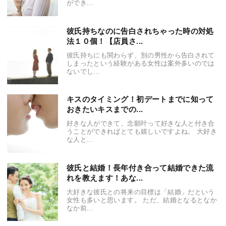
ができ...
彼氏持ちなのに告白されちゃった時の対処
法１０個！【店員さ...
彼氏持ちにも関わらず、別の男性から告白されて
しまったという経験がある女性は案外多いのでは
ないでし...
キスのタイミング！初デートまでに知って
おきたいキスまでの...
好きな人ができて、念願叶って好きな人と付き合
うことができればとても嬉しいですよね。 大好き
な人と...
彼氏と結婚！長年付き合って結婚できた流
れを教えます！あな...
大好きな彼氏との将来の目標は「結婚」だという
女性も多いと思います。 ただ、結婚となるとなか
なか前...