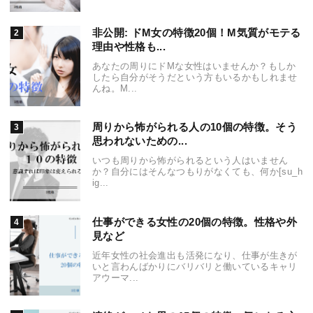
非公開: ドM女の特徴20個！M気質がモテる
理由や性格も...
あなたの周りにドMな女性はいませんか？もしか
したら自分がそうだという方もいるかもしれませ
んね。M...
周りから怖がられる人の10個の特徴。そう
思われないための...
いつも周りから怖がられるという人はいません
か？自分にはそんなつもりがなくても、何か[su_h
ig...
仕事ができる女性の20個の特徴。性格や外
見など
近年女性の社会進出も活発になり、仕事が生きが
いと言わんばかりにバリバリと働いているキャリ
アウーマ...