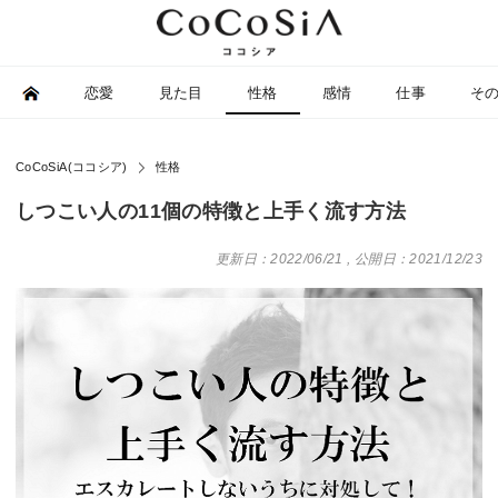
恋愛
見た目
性格
感情
仕事
そ
CoCoSiA(ココシア)
性格
しつこい人の11個の特徴と上手く流す方法
更新日：2022/06/21
,
公開日：2021/12/23