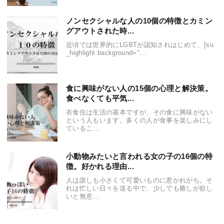
ノンセクシャルな人の10個の特徴とカミン
グアウトされた時...
近頃では世界的にLGBTが認知されはじめて、[su
_highlight background="...
食に興味がない人の15個の心理と解決策。
食べなくても平気...
衣食住は生活の基本ですが、その食に興味がない
という人もいます。多くの人が食事を楽しみにし
ているこ...
小動物みたいと言われる女の子の16個の特
徴。好かれる理由...
人は誰しも小さくて可愛いものに惹かれがち。そ
れは忙しい日々を送る中で、少しでも癒しが欲し
いと無意...