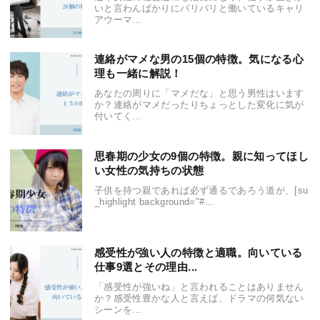
いと言わんばかりにバリバリと働いているキャリ
アウーマ...
連絡がマメな男の15個の特徴。気になる心
理も一緒に解説！
あなたの周りに「マメだな」と思う男性はいます
か？連絡がマメだったりちょっとした変化に気が
付いてく...
思春期の少女の9個の特徴。親に知ってほし
い女性の気持ちの状態
子供を持つ親であれば必ず通るであろう道が、[su
_highlight background="#...
感受性が強い人の特徴と適職。向いている
仕事9選とその理由...
「感受性が強いね」と言われることはありません
か？感受性豊かな人と言えば、ドラマの何気ない
シーンを...