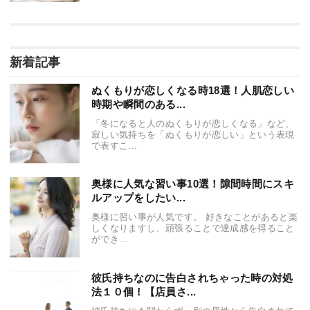
新着記事
ぬくもりが恋しくなる時18選！人肌恋しい
時期や瞬間のある...
「冬になると人のぬくもりが恋しくなる」など、
寂しい気持ちを「ぬくもりが恋しい」という表現
で表すこ...
奥様に人気な習い事10選！隙間時間にスキ
ルアップをしたい...
奥様に習い事が人気です。 好きなことがあると楽
しくなりますし、頑張ることで達成感を得ること
ができ...
彼氏持ちなのに告白されちゃった時の対処
法１０個！【店員さ...