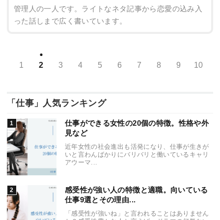
管理人の一人です。ライトなネタ記事から恋愛の込み入
った話しまで広く書いています。
1
2
3
4
5
6
7
8
9
10
「仕事」人気ランキング
仕事ができる女性の20個の特徴。性格や外
見など
近年女性の社会進出も活発になり、仕事が生きが
いと言わんばかりにバリバリと働いているキャリ
アウーマ...
感受性が強い人の特徴と適職。向いている
仕事9選とその理由...
「感受性が強いね」と言われることはありません