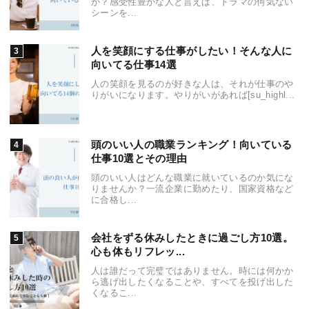
か？感受性豊かな人と言えば、ドラマの何気ない
シーンを...
人を笑顔にする仕事がしたい！そんな人に
向いてる仕事14選
人の笑顔を見るのが好きな人は、それが仕事のや
りがいになります。やりがいがあれば[su_highl...
頭のいい人の職業ランキング！向いている
仕事10選とその理由
頭のいい人はどんな職業に就いているのか気にな
りませんか？一流企業に勤めたり、国家資格など
に合格し...
会社をずる休みしたときに過ごし方10選。
心も体もリフレッ...
人は誰だって完璧ではありません。時には何かか
ら逃げ出したくなることや、すべてを投げ出した
くなるこ...