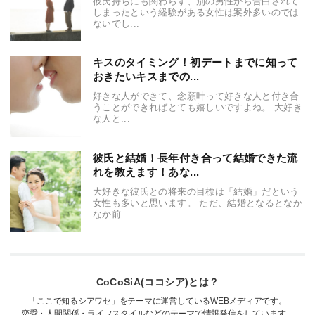
彼氏持ちにも関わらず、別の男性から告白されて
しまったという経験がある女性は案外多いのでは
ないでし...
キスのタイミング！初デートまでに知って
おきたいキスまでの...
好きな人ができて、念願叶って好きな人と付き合
うことができればとても嬉しいですよね。 大好き
な人と...
彼氏と結婚！長年付き合って結婚できた流
れを教えます！あな...
大好きな彼氏との将来の目標は「結婚」だという
女性も多いと思います。 ただ、結婚となるとなか
なか前...
CoCoSiA(ココシア)とは？
「ここで知るシアワセ」をテーマに運営しているWEBメディアです。
恋愛・人間関係・ライフスタイルなどのテーマで情報発信をしています。