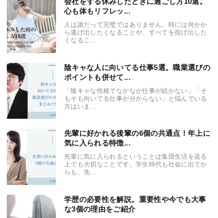
会社をずる休みしたときに過ごし方10選。
心も体もリフレッ...
人は誰だって完璧ではありません。時には何かか
ら逃げ出したくなることや、すべてを投げ出した
くなるこ...
陰キャな人に向いてる仕事5選。職業選びの
ポイントも併せて...
「陰キャな性格でなかなか仕事が続かない」「そ
もそも向いてる仕事が分からない」と悩んでいる
方はいま...
先輩に好かれる後輩の6個の共通点！年上に
気に入られる特徴...
先輩に気に入られるということは集団生活を送る
上でも大切なことです。学生時代も社会に出てか
らも、先...
学歴の必要性を解説。重要性や今でも大事
な3個の理由をご紹介