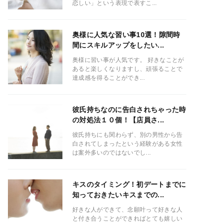
恋しい」という表現で表すこ...
奥様に人気な習い事10選！隙間時
間にスキルアップをしたい...
奥様に習い事が人気です。 好きなことが
あると楽しくなりますし、頑張ることで
達成感を得ることができ...
彼氏持ちなのに告白されちゃった時
の対処法１０個！【店員さ...
彼氏持ちにも関わらず、別の男性から告
白されてしまったという経験がある女性
は案外多いのではないでし...
キスのタイミング！初デートまでに
知っておきたいキスまでの...
好きな人ができて、念願叶って好きな人
と付き合うことができればとても嬉しい