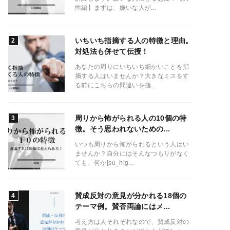
性編】まずは、嫌いな人が...
いちいち指摘する人の特徴と理由。
対処法も併せて伝授！
あなたの周りにいちいち細かいことを指
摘する人はいませんか？大きなミスをす
る前にこちらの間違いを指...
周りから怖がられる人の10個の特
徴。そう思われないための...
いつも周りから怖がられるという人はい
ませんか？自分にはそんなつもりがなく
ても、何か[su_hig...
賛成反対の意見が分かれる18個の
テーマ例。賛否両論にはメ...
考え方は人それぞれなので、賛成反対の