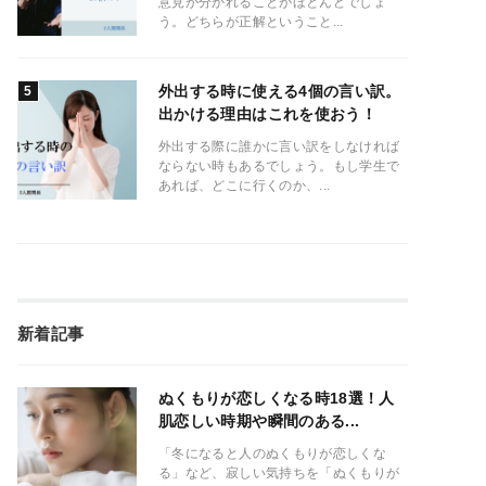
意見が分かれることがほとんどでしょ
う。どちらが正解ということ...
外出する時に使える4個の言い訳。
出かける理由はこれを使おう！
外出する際に誰かに言い訳をしなければ
ならない時もあるでしょう。もし学生で
あれば、どこに行くのか、...
新着記事
ぬくもりが恋しくなる時18選！人
肌恋しい時期や瞬間のある...
「冬になると人のぬくもりが恋しくな
る」など、寂しい気持ちを「ぬくもりが